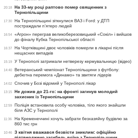
На 33-му році раптово помер священник з
20:18
Тернопільщини
На Тернопільщині зіткнулися ВАЗ і Ford: у ДТП
17:30
постраждали п’ятеро людей
«Агрон» переграв великоберезовицький «Сокіл» і вийшов
16:54
до фіналу Кубка Тернопільської області
На Чортківщині двоє чоловіків померли в лікарні після
16:37
нещасних випадків
У Тернополі затримали нетверезу кермувальницю (відео)
15:19
Ветеранський чемпіонат Тернопільщини з футболу:
14:40
дебютна перемога «Динамо» та звитяги лідерів
Спочив у Бозі відомий у Тернополі лікар
14:02
Не дожив до 21-го: на фронті загинув молодий
13:15
захисник із Тернопільщини
Поліція встановила особу чоловіка, тіло якого знайшли
12:59
біля АЗС у Тернополі
На Кременеччині хочуть забрати безхазяйну будівлю за
11:36
860 тис грн
З квітня вважався безвісти зниклим: офіційно
10:46
підтверджено загибель воїна з Тернопільщини