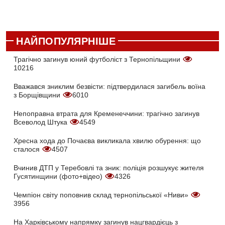
НАЙПОПУЛЯРНІШЕ
Трагічно загинув юний футболіст з Тернопільщини
10216
Вважався зниклим безвісти: підтвердилася загибель воїна
з Борщівщини
6010
Непоправна втрата для Кременеччини: трагічно загинув
Всеволод Штука
4549
Хресна хода до Почаєва викликала хвилю обурення: що
сталося
4507
Вчинив ДТП у Теребовлі та зник: поліція розшукує жителя
Гусятинщини (фото+відео)
4326
Чемпіон світу поповнив склад тернопільської «Ниви»
3956
На Харківському напрямку загинув нацгвардієць з