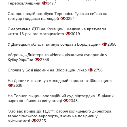
Теребовлянщини
3477
Скандал: водій автобуса Тернопіль-Гусятин виїхав на
тротуар і кидався на людей
3284
Смертельна ДТП на Козівщині: медики не врятували
життя 16-річного мотоцикліста
3019
У Донецькій області загинув солдат з Борщівщини
2858
«Агрон», «Дністер» та «Нива» дізналися суперників у
Кубку України
2758
Спочив у Бозі відомий на Зборівщині лікар
2758
На Донеччині загинув молодший сержант зі Зборівщини
2638
На Тернопільщині апеляційний суд підтвердив 15-річний
вирок за вбивство випускниці
2343
"Хто вас привіз до ТЦК?": історія колишнього директора
тернопільського аеропорту, якому не повірили у
військкоматі
2325