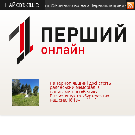
НАЙСВІЖІШЕ:
ьно обірвала життя 23-річного воїна з Тернопільщини
• Еласт
На Тернопільщині досі стоїть
радянський меморіал із
написами про «Велику
Вітчизняну» та «буржуазних
націоналістів»