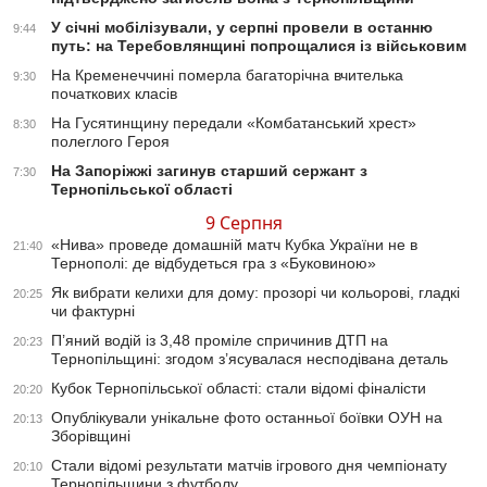
У січні мобілізували, у серпні провели в останню
9:44
путь: на Теребовлянщині попрощалися із військовим
На Кременеччині померла багаторічна вчителька
9:30
початкових класів
На Гусятинщину передали «Комбатанський хрест»
8:30
полеглого Героя
На Запоріжжі загинув старший сержант з
7:30
Тернопільської області
9 Серпня
«Нива» проведе домашній матч Кубка України не в
21:40
Тернополі: де відбудеться гра з «Буковиною»
Як вибрати келихи для дому: прозорі чи кольорові, гладкі
20:25
чи фактурні
П’яний водій із 3,48 проміле спричинив ДТП на
20:23
Тернопільщині: згодом з’ясувалася несподівана деталь
Кубок Тернопільської області: стали відомі фіналісти
20:20
Опублікували унікальне фото останньої боївки ОУН на
20:13
Зборівщині
Стали відомі результати матчів ігрового дня чемпіонату
20:10
Тернопільщини з футболу