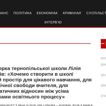
НАНС
ПОЛІТИКА
ЕКОНОМІКА
КРИМІНАЛ
СУСПІЛЬС
ІНТЕРВ’Ю
23:2
20:4
рка тернопільської школи Лілія
ів: «Хочемо створити в школі
19:1
й простір для цікавого навчання, для
ічної свободи вчителя, для
18:5
атичних відносин між усіма
ками освітнього процесу»
17:5
вчалися? У мене їх було два і обидва – чоловіки. Коли я вчився