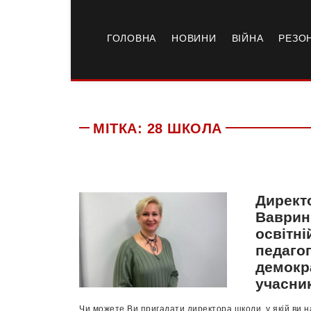
ГОЛОВНА
НОВИНИ
ВІЙНА
РЕЗО
МІТКА:
28 ШКОЛА
Директо
Ваврин
освітні
педагог
демокр
учасни
Чи можете Ви пригадати директора школи, у якій ви на