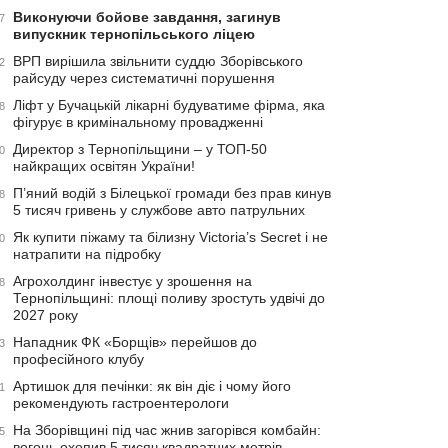
Виконуючи бойове завдання, загинув
7
випускник тернопільського ліцею
ВРП вирішила звільнити суддю Зборівського
2
райсуду через систематичні порушення
Ліфт у Бучацькій лікарні будуватиме фірма, яка
8
фігурує в кримінальному провадженні
Директор з Тернопільщини – у ТОП-50
0
найкращих освітян України!
П’яний водій з Білецької громади без прав кинув
8
5 тисяч гривень у службове авто патрульних
Як купити піжаму та білизну Victoria’s Secret і не
0
натрапити на підробку
Агрохолдинг інвестує у зрошення на
8
Тернопільщині: площі поливу зростуть удвічі до
2027 року
Нападник ФК «Борщів» перейшов до
3
професійного клубу
Артишок для печінки: як він діє і чому його
1
рекомендують гастроентерологи
На Зборівщині під час жнив загорівся комбайн:
5
вогонь охопив 5 тисяч квадратних метрів