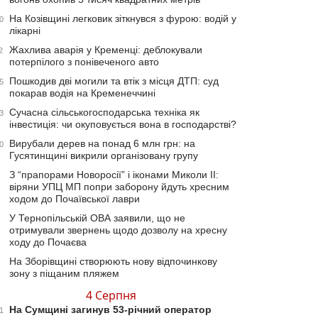
На Козівщині легковик зіткнувся з фурою: водій у
0
лікарні
Жахлива аварія у Кременці: деблокували
2
потерпілого з понівеченого авто
Пошкодив дві могили та втік з місця ДТП: суд
5
покарав водія на Кременеччині
Сучасна сільськогосподарська техніка як
3
інвестиція: чи окуповується вона в господарстві?
Вирубали дерев на понад 6 млн грн: на
0
Гусятинщині викрили організовану групу
З “прапорами Новоросії” і іконами Миколи ІІ:
віряни УПЦ МП попри заборону йдуть хресним
ходом до Почаївської лаври
У Тернопільській ОВА заявили, що не
отримували звернень щодо дозволу на хресну
ходу до Почаєва
На Зборівщині створюють нову відпочинкову
зону з піщаним пляжем
4 Серпня
На Сумщині загинув 53-річний оператор
1