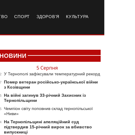
ТВО
СПОРТ
ЗДОРОВ’Я
КУЛЬТУРА
НОВИНИ
5 Серпня
У Тернополі зафіксували температурний рекорд
2
Помер ветеран російсько-української війни
7
з Козівщини
На війні загинув 33-річний Захисник із
5
Тернопільщини
Чемпіон світу поповнив склад тернопільської
5
«Ниви»
На Тернопільщині апеляційний суд
4
підтвердив 15-річний вирок за вбивство
випускниці