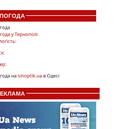
ПОГОДА
года
года у
Тернополі
логість:
ск:
ер:
года на
sinoptik.ua
в Одесі
РЕКЛАМА