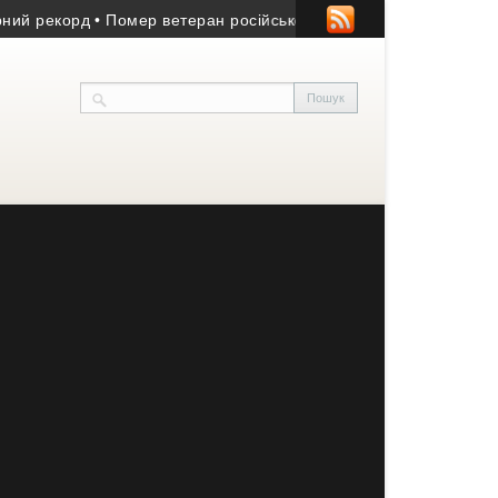
рекорд
• Помер ветеран російсько-української війни з Козівщини