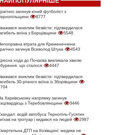
НАЙПОПУЛЯРНІШЕ
рагічно загинув юний футболіст з
Тернопільщини
8777
Вважався зниклим безвісти: підтвердилася
загибель воїна з Борщівщини
5548
Непоправна втрата для Кременеччини:
трагічно загинув Всеволод Штука
4543
Хресна хода до Почаєва викликала хвилю
обурення: що сталося
4447
Вважався зниклим безвісти: підтвердилася
агибель 30-річного воїна із Зборівщини
3704
На Харківському напрямку загинув
нацгвардієць з Теребовлянщини
3446
кандал: водій автобуса Тернопіль-Гусятин
иїхав на тротуар і кидався на людей
2987
Смертельна ДТП на Козівщині: медики не