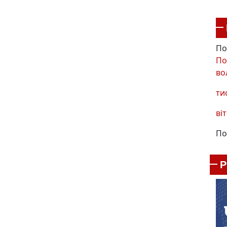
По
По
во
ти
віт
По