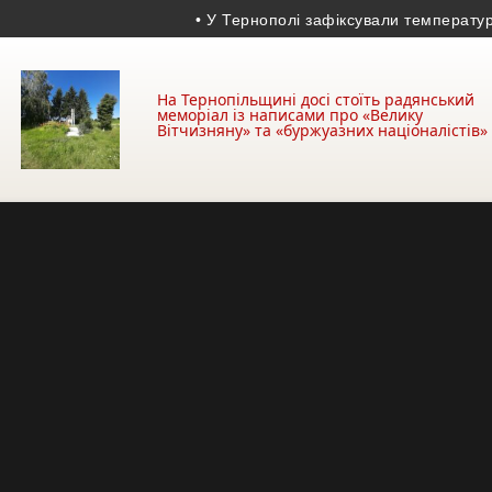
• У Тернополі зафіксували температурний 
На Тернопільщині досі стоїть радянський
меморіал із написами про «Велику
Вітчизняну» та «буржуазних націоналістів»