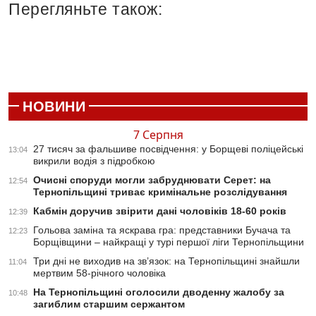
Перегляньте також:
НОВИНИ
7 Серпня
27 тисяч за фальшиве посвідчення: у Борщеві поліцейські
13:04
викрили водія з підробкою
Очисні споруди могли забруднювати Серет: на
12:54
Тернопільщині триває кримінальне розслідування
Кабмін доручив звірити дані чоловіків 18-60 років
12:39
Гольова заміна та яскрава гра: представники Бучача та
12:23
Борщівщини – найкращі у турі першої ліги Тернопільщини
Три дні не виходив на зв’язок: на Тернопільщині знайшли
11:04
мертвим 58-річного чоловіка
На Тернопільщині оголосили дводенну жалобу за
10:48
загиблим старшим сержантом