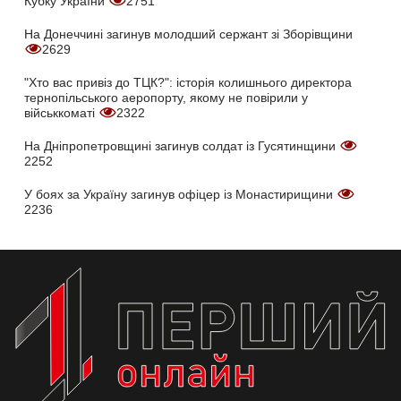
Кубку України
2751
На Донеччині загинув молодший сержант зі Зборівщини
2629
"Хто вас привіз до ТЦК?": історія колишнього директора
тернопільського аеропорту, якому не повірили у
військкоматі
2322
На Дніпропетровщині загинув солдат із Гусятинщини
2252
У боях за Україну загинув офіцер із Монастирищини
2236