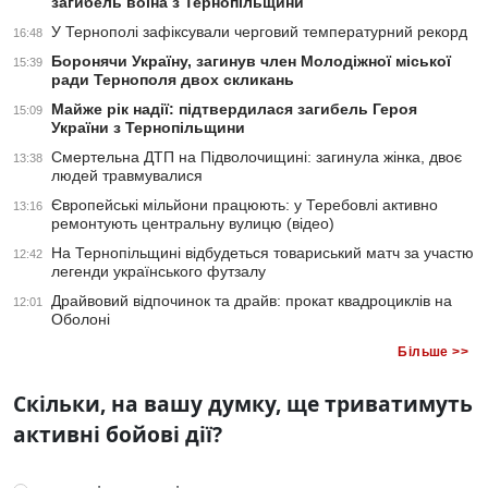
загибель воїна з Тернопільщини
У Тернополі зафіксували черговий температурний рекорд
16:48
Боронячи Україну, загинув член Молодіжної міської
15:39
ради Тернополя двох скликань
Майже рік надії: підтвердилася загибель Героя
15:09
України з Тернопільщини
Смертельна ДТП на Підволочищині: загинула жінка, двоє
13:38
людей травмувалися
Європейські мільйони працюють: у Теребовлі активно
13:16
ремонтують центральну вулицю (відео)
На Тернопільщині відбудеться товариський матч за участю
12:42
легенди українського футзалу
Драйвовий відпочинок та драйв: прокат квадроциклів на
12:01
Оболоні
Більше >>
Скільки, на вашу думку, ще триватимуть
активні бойові дії?