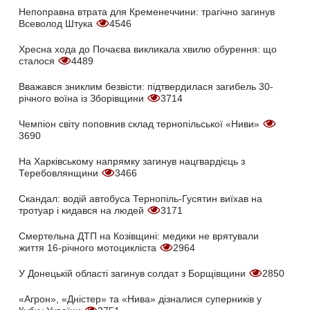
Непоправна втрата для Кременеччини: трагічно загинув
Всеволод Штука
4546
Хресна хода до Почаєва викликала хвилю обурення: що
сталося
4489
Вважався зниклим безвісти: підтвердилася загибель 30-
річного воїна із Зборівщини
3714
Чемпіон світу поповнив склад тернопільської «Ниви»
3690
На Харківському напрямку загинув нацгвардієць з
Теребовлянщини
3466
Скандал: водій автобуса Тернопіль-Гусятин виїхав на
тротуар і кидався на людей
3171
Смертельна ДТП на Козівщині: медики не врятували
життя 16-річного мотоцикліста
2964
У Донецькій області загинув солдат з Борщівщини
2850
«Агрон», «Дністер» та «Нива» дізналися суперників у