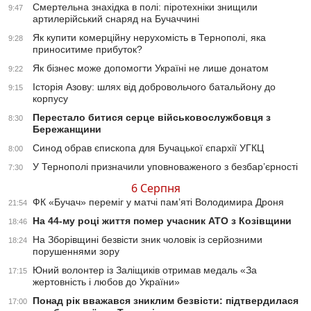
Смертельна знахідка в полі: піротехніки знищили
9:47
артилерійський снаряд на Бучаччині
Як купити комерційну нерухомість в Тернополі, яка
9:28
приноситиме прибуток?
Як бізнес може допомогти Україні не лише донатом
9:22
Історія Азову: шлях від добровольчого батальйону до
9:15
корпусу
Перестало битися серце військовослужбовця з
8:30
Бережанщини
Синод обрав єпископа для Бучацької єпархії УГКЦ
8:00
У Тернополі призначили уповноваженого з безбар’єрності
7:30
6 Серпня
ФК «Бучач» переміг у матчі пам’яті Володимира Дроня
21:54
На 44-му році життя помер учасник АТО з Козівщини
18:46
На Зборівщині безвісти зник чоловік із серйозними
18:24
порушеннями зору
Юний волонтер із Заліщиків отримав медаль «За
17:15
жертовність і любов до України»
Понад рік вважався зниклим безвісти: підтвердилася
17:00