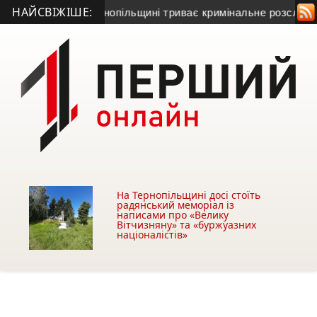
НАЙСВІЖІШЕ:
ти Серет: на Тернопільщині триває кримінальне розслідуван
На Тернопільщині досі стоїть
радянський меморіал із
написами про «Велику
Вітчизняну» та «буржуазних
націоналістів»