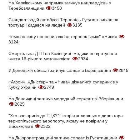
На Харківському напрямку загинув нацгвардієць з
Теребовлянщини
3458
Скандал: водій автобуса Тернопіль-Гусятин виїхав на
тротуар і кидався на людей
3135
Чемпіон світу поповнив склад тернопільської «Ниви»
3124
Смертельна ДТП на Козівщині: медики не врятували
життя 16-річного мотоцикліста
2934
У Донецькій області загинув солдат з Борщівщини
2845
«Агрон», «Дністер» та «Нива» дізналися суперників у
Кубку України
2749
На Донеччині загинув молодший сержант зі Зборівщини
2625
"Хто вас привіз до ТЦК?": історія колишнього директора
тернопільського аеропорту, якому не повірили у
військкоматі
2322
На Дніпропетровщині загинув солдат із Гусятинщини