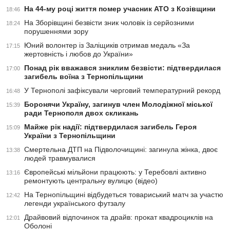
На 44-му році життя помер учасник АТО з Козівщини
18:46
На Зборівщині безвісти зник чоловік із серйозними
18:24
порушеннями зору
Юний волонтер із Заліщиків отримав медаль «За
17:15
жертовність і любов до України»
Понад рік вважався зниклим безвісти: підтвердилася
17:00
загибель воїна з Тернопільщини
У Тернополі зафіксували черговий температурний рекорд
16:48
Боронячи Україну, загинув член Молодіжної міської
15:39
ради Тернополя двох скликань
Майже рік надії: підтвердилася загибель Героя
15:09
України з Тернопільщини
Смертельна ДТП на Підволочищині: загинула жінка, двоє
13:38
людей травмувалися
Європейські мільйони працюють: у Теребовлі активно
13:16
ремонтують центральну вулицю (відео)
На Тернопільщині відбудеться товариський матч за участю
12:42
легенди українського футзалу
Драйвовий відпочинок та драйв: прокат квадроциклів на
12:01
Оболоні