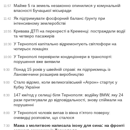
Майже 5 га земель незаконно опинилися у комунальній
11:57
власності Бучацької міськради
Як підтримувати фосфорний баланс ґрунту при
11:42
інтенсивному землеробстві
Кривава ДТП на перехресті в Кременці: постраждали водії
10:55
та четверо пасажирів
У Тернополі капітально відремонтують світлофори на
10:30
чотирьох локаціях
У Тернополі перевірили кондиціонери в транспорті:
10:00
порушення вже виявили
Понад 15 років у швейній справі: як підприємець із
9:30
Лановеччини розширив виробництво
Стало відомо, коли великогаївський «Агрон» стартує у
9:00
Кубку України
147 км/год у селищі біля Тернополя: водійку BMW, яку 24
8:30
рази притягували до відповідальності, знову спіймали на
порушенні
У Тернополі чоловік випав із вікна п’ятого поверху:
8:00
очевидці розповіли, що сталося
Мама з молитвою написала ікону для сина: на фронті
7:30