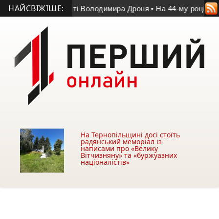
НАЙСВІЖІШЕ:
іг у матчі пам’яті Володимира Дроня
• На 44-му році життя 
На Тернопільщині досі стоїть
радянський меморіал із
написами про «Велику
Вітчизняну» та «буржуазних
націоналістів»