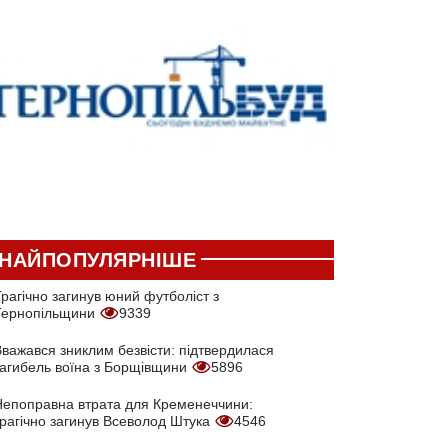
НАЙПОПУЛЯРНІШЕ
рагічно загинув юний футболіст з
Тернопільщини
9339
Вважався зниклим безвісти: підтвердилася
загибель воїна з Борщівщини
5896
Непоправна втрата для Кременеччини:
трагічно загинув Всеволод Штука
4546