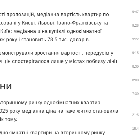
9:47
сті пропозицій, медіанна вартість квартир по
совані у Києві, Львові, Івано-Франківську та
9:28
 Київ: медіанна ціна купівлі однокімнатної
 року і становить 78,5 тис. доларів.
9:22
емонстрували зростання вартості, передусім у
9:15
 цін спостерігалося лише у містах поблизу лінії
8:30
8:00
їни
7:30
вторинному ринку однокімнатних квартир
2025 року медіанна ціна на таке житло становила
21:5
к тому.
18:4
 однокімнатні квартири на вторинному ринку