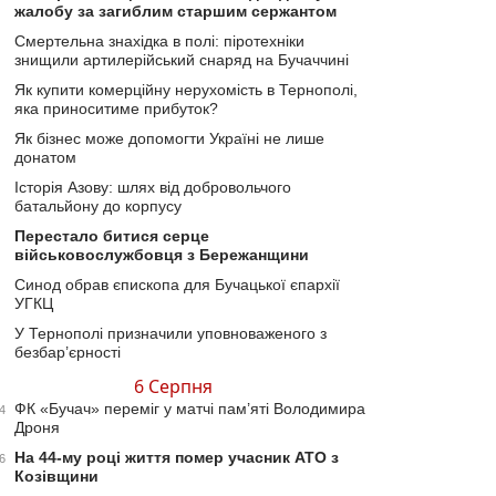
жалобу за загиблим старшим сержантом
Смертельна знахідка в полі: піротехніки
знищили артилерійський снаряд на Бучаччині
Як купити комерційну нерухомість в Тернополі,
яка приноситиме прибуток?
Як бізнес може допомогти Україні не лише
донатом
Історія Азову: шлях від добровольчого
батальйону до корпусу
Перестало битися серце
військовослужбовця з Бережанщини
Синод обрав єпископа для Бучацької єпархії
УГКЦ
У Тернополі призначили уповноваженого з
безбар’єрності
6 Серпня
ФК «Бучач» переміг у матчі пам’яті Володимира
4
Дроня
На 44-му році життя помер учасник АТО з
6
Козівщини