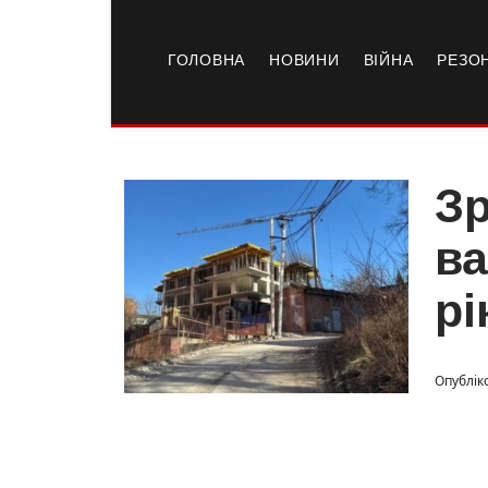
ГОЛОВНА
НОВИНИ
ВІЙНА
РЕЗО
Зр
ва
рі
Опубліко