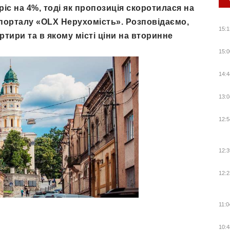
ріс на 4%, тоді як пропозиція скоротилася на
порталу «OLX Нерухомість». Розповідаємо,
15:1
ртири та в якому місті ціни на вторинне
15:0
14:4
13:0
12:5
12:3
12:2
11:0
10:4