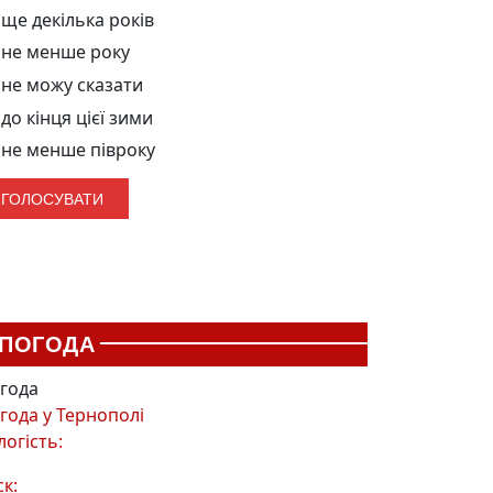
ще декілька років
не менше року
не можу сказати
до кінця цієї зими
не менше півроку
ПОГОДА
года
года у
Тернополі
логість:
ск: