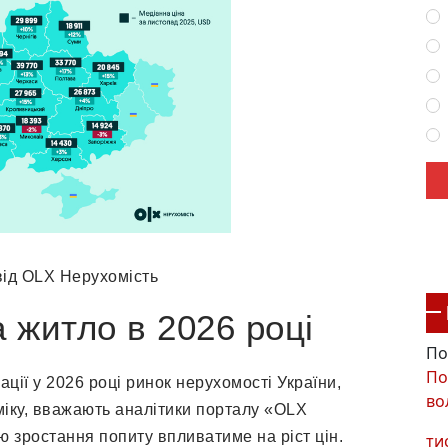
від OLX Нерухомість
 житло в 2026 році
По
По
ації у 2026 році ринок нерухомості України,
во
міку, вважають аналітики порталу «OLX
 зростання попиту впливатиме на ріст цін.
ти