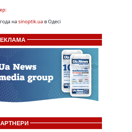
ер:
года на
sinoptik.ua
в Одесі
РЕКЛАМА
АРТНЕРИ