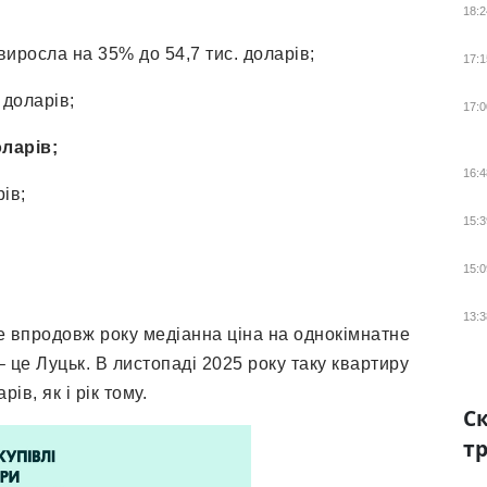
18:2
виросла на 35% до 54,7 тис. доларів;
17:1
 доларів;
17:0
оларів;
16:4
ів;
15:3
15:0
13:3
де впродовж року медіанна ціна на однокімнатне
 це Луцьк. В листопаді 2025 року таку квартиру
ів, як і рік тому.
Ск
тр