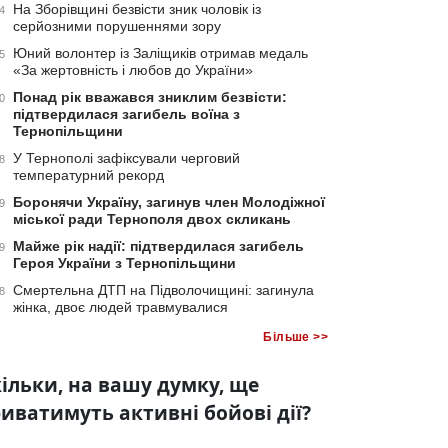
На Зборівщині безвісти зник чоловік із
4
серйозними порушеннями зору
Юний волонтер із Заліщиків отримав медаль
5
«За жертовність і любов до України»
Понад рік вважався зниклим безвісти:
0
підтвердилася загибель воїна з
Тернопільщини
У Тернополі зафіксували черговий
8
температурний рекорд
Боронячи Україну, загинув член Молодіжної
9
міської ради Тернополя двох скликань
Майже рік надії: підтвердилася загибель
9
Героя України з Тернопільщини
Смертельна ДТП на Підволочищині: загинула
8
жінка, двоє людей травмувалися
Більше >>
ільки, на вашу думку, ще
иватимуть активні бойові дії?