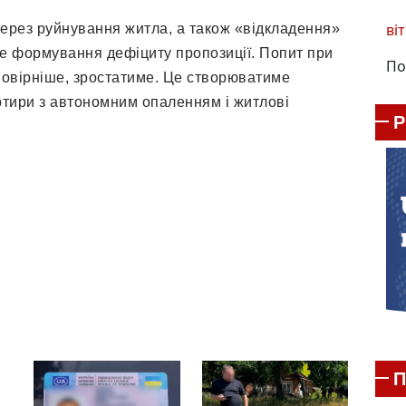
віт
через руйнування житла, а також «відкладення»
е формування дефіциту пропозиції. Попит при
По
імовірніше, зростатиме. Це створюватиме
артири з автономним опаленням і житлові
П