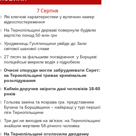
7 Серпня
Які ключові характеристики у вуличних камер
3
відеоспостереження
На Тернопільщині державі повернули будівлю
0
вартістю понад 50 млн грн
Уродженець Гусятинщини увійде до Зали
4
світової шахової слави
27 тисяч за фальшиве посвідчення: у Борщеві
4
поліцейські викрили водія з підробкою
Очисні споруди могли забруднювати Серет:
4
на Тернопільщині триває кримінальне
розслідування
Кабмін доручив звірити дані чоловіків 18-60
9
років
Гольова заміна та яскрава гра: представники
3
Бучача та Борщівщини – найкращі у турі першої
ліги Тернопільщини
Три дні не виходив на зв’язок: на Тернопільщині
4
знайшли мертвим 58-річного чоловіка
На Тернопільщині оголосили дводенну
8