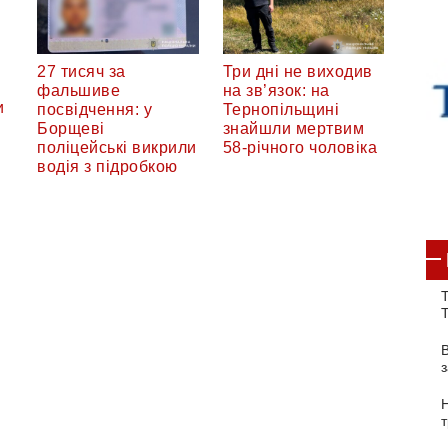
27 тисяч за
Три дні не виходив
фальшиве
на зв’язок: на
и
посвідчення: у
Тернопільщині
Борщеві
знайшли мертвим
поліцейські викрили
58-річного чоловіка
водія з підробкою
Т