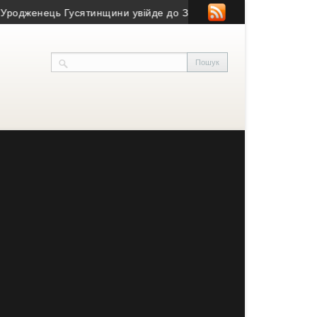
енець Гусятинщини увійде до Зали світової шахової слави
• 27