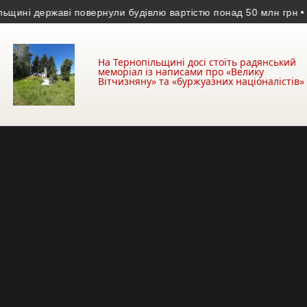
 державі повернули будівлю вартістю понад 50 млн грн
• Уродж
На Тернопільщині досі стоїть радянський
меморіал із написами про «Велику
Вітчизняну» та «буржуазних націоналістів»