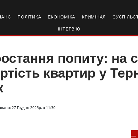
НАНС
ПОЛІТИКА
ЕКОНОМІКА
КРИМІНАЛ
СУСПІЛЬС
ІНТЕРВ’Ю
остання попиту: на 
ртість квартир у Тер
к
вано: 27 Грудня 2025р. о 11:30