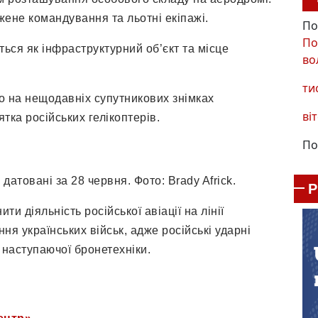
ажене командування та льотні екіпажі.
По
По
ься як інфраструктурний об’єкт та місце
во
ти
що на нещодавніх супутникових знімках
віт
тка російських гелікоптерів.
По
атовані за 28 червня. Фото: Brady Africk.
и діяльність російської авіації на лінії
ня українських військ, адже російські ударні
 наступаючої бронетехніки.