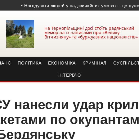
• Нагодувати людей у надзвичайних умовах – це дуже відп
На Тернопільщині досі стоїть радянський
меморіал із написами про «Велику
Вітчизняну» та «буржуазних націоналістів»
НАНС
ПОЛІТИКА
ЕКОНОМІКА
КРИМІНАЛ
СУСПІЛЬС
ІНТЕРВ’Ю
У нанесли удар кри
кетами по окупантам
Бердянську