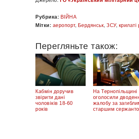
Джерело:
ГО «Український мілітарний ц
Рубрика:
ВІЙНА
Мітки:
аеропорт
,
Бердянськ
,
ЗСУ
,
крилаті 
Перегляньте також:
Кабмін доручив
На Тернопільщині
звірити дані
оголосили дводен
чоловіків 18-60
жалобу за загибли
років
старшим сержант