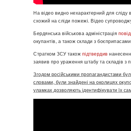
На відео видно нехарактерний для сліду в
схожий на сліди пожежі. Відео супроводж
Бердянська військова адміністрація
пові
окупантів, а також склади з боєприпасами
Стратком ЗСУ також
підтвердив
нанесення
заявив про ураження штабу та складів з
Згодом російськими пропагандистами було о
словами, були знайдені на околицях окуп
уламках дозволяють ідентифікувати їх са