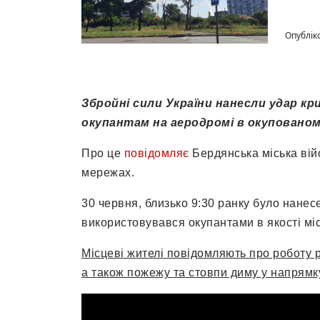
Опублік
Збройні сили України нанесли удар к
окупантам на аеродромі в окупованом
Про це
повідомляє
Бердянська міська війс
мережах.
30 червня, близько 9:30 ранку було нанес
використовувався окупантами в якості міс
Місцеві жителі повідомляють про роботу р
а також пожежу та стовпи диму у напрямк