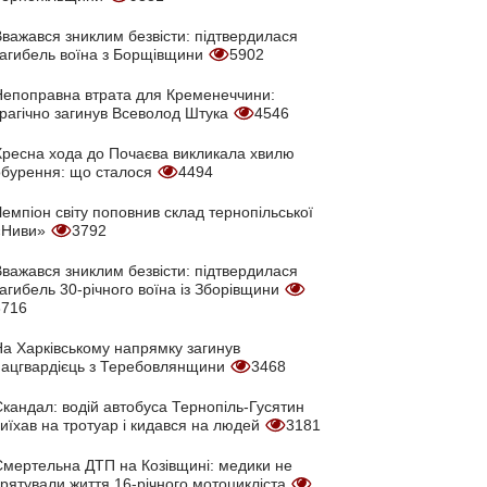
Вважався зниклим безвісти: підтвердилася
загибель воїна з Борщівщини
5902
Непоправна втрата для Кременеччини:
трагічно загинув Всеволод Штука
4546
Хресна хода до Почаєва викликала хвилю
обурення: що сталося
4494
емпіон світу поповнив склад тернопільської
«Ниви»
3792
Вважався зниклим безвісти: підтвердилася
агибель 30-річного воїна із Зборівщини
3716
На Харківському напрямку загинув
нацгвардієць з Теребовлянщини
3468
кандал: водій автобуса Тернопіль-Гусятин
иїхав на тротуар і кидався на людей
3181
Смертельна ДТП на Козівщині: медики не
врятували життя 16-річного мотоцикліста