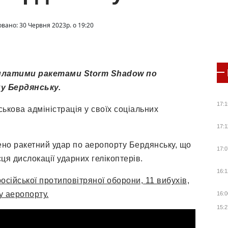
овано: 30 Червня 2023р. о 19:20
рилатими ракетами Storm Shadow по
у Бердянську.
17:1
ькова адміністрація у своїх соціальних
17:1
ено ракетний удар по аеропорту Бердянську, що
17:0
ця дислокації ударних гелікоптерів.
16:1
осійської протиповітряної оборони, 11 вибухів,
у аеропорту.
16:0
15:2