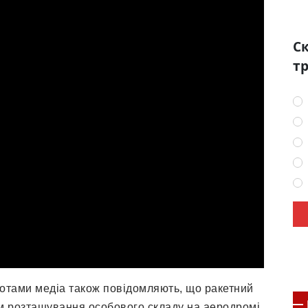
Ск
тр
лотами медіа також повідомляють, що ракетний
м розташування особового складу на аеродромі.