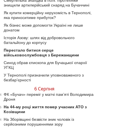
Смертельна знахідка в полі: піротехніки
знищили артилерійський снаряд на Бучаччині
Як купити комерційну нерухомість в Тернополі,
яка приноситиме прибуток?
Як бізнес може допомогти Україні не лише
донатом
Історія Азову: шлях від добровольчого
батальйону до корпусу
Перестало битися серце
військовослужбовця з Бережанщини
Синод обрав єпископа для Бучацької єпархії
УГКЦ
У Тернополі призначили уповноваженого з
безбар’єрності
6 Серпня
ФК «Бучач» переміг у матчі пам’яті Володимира
4
Дроня
На 44-му році життя помер учасник АТО з
6
Козівщини
На Зборівщині безвісти зник чоловік із
4
серйозними порушеннями зору