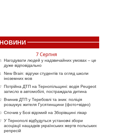
НОВИНИ
7 Серпня
Нагодувати людей у надзвичайних умовах – це
5
дуже відповідально
New Brain: відгуки студентів та огляд школи
1
іноземних мов
Потрійна ДТП на Тернопільщині: водія Peugeot
7
затисло в автомобілі, постраждала дитина
Вчинив ДТП у Теребовлі та зник: поліція
2
розшукує жителя Гусятинщини (фото+відео)
Спочив у Бозі відомий на Зборівщині лікар
0
У Тернополі відбудуться установчі збори
7
асоціації нащадків українських жертв польських
репресій