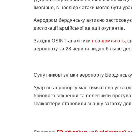
Імовірно, в наслідок атаки могло бути ур
Аеродром бердянську активно застосовуєт
дислокації армійської авіації окупантів.
Західні OSINT-аналітики
повідомляють
, 
аеропорту за 28 червня видно більше деся
Супутникові знімки аеропорту Бердянську д
Удар по аеропорту має тимчасово ускладнит
бойового зіткнення та полегшити просуван
гелікоптери становили значну загрозу для