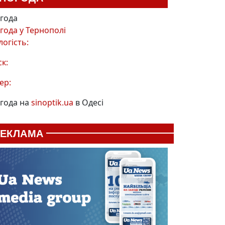
года
года у
Тернополі
логість:
ск:
ер:
года на
sinoptik.ua
в Одесі
РЕКЛАМА