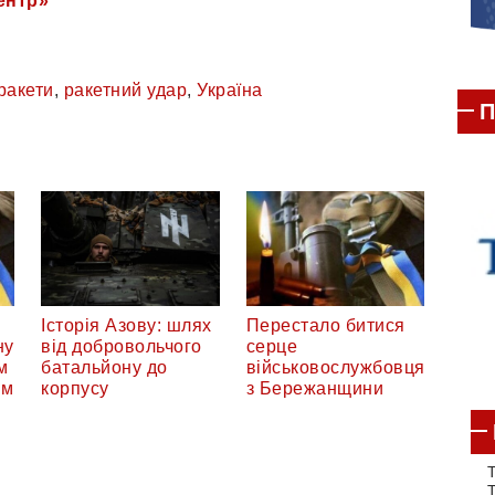
ентр»
ракети
,
ракетний удар
,
Україна
П
Історія Азову: шлях
Перестало битися
ну
від добровольчого
серце
м
батальйону до
військовослужбовця
ом
корпусу
з Бережанщини
Т