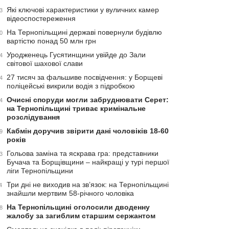
Які ключові характеристики у вуличних камер
3
відеоспостереження
На Тернопільщині державі повернули будівлю
0
вартістю понад 50 млн грн
Уродженець Гусятинщини увійде до Зали
4
світової шахової слави
27 тисяч за фальшиве посвідчення: у Борщеві
4
поліцейські викрили водія з підробкою
Очисні споруди могли забруднювати Серет:
4
на Тернопільщині триває кримінальне
розслідування
Кабмін доручив звірити дані чоловіків 18-60
9
років
Гольова заміна та яскрава гра: представники
3
Бучача та Борщівщини – найкращі у турі першої
ліги Тернопільщини
Три дні не виходив на зв’язок: на Тернопільщині
4
знайшли мертвим 58-річного чоловіка
На Тернопільщині оголосили дводенну
8
жалобу за загиблим старшим сержантом