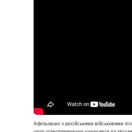
Афільовані з російськими військовими пі
удар цілеспрямовано наносився по місця