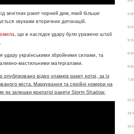
9:47
ід зенітних ракет чорний дим, який більше
9:28
ується звуками вторичних детонацій.
9:22
домила
, що в наслідок удару було уражено штаб
9:15
.
8:30
 удару українськими збройними силами, та
 паливно-мастильними матеріалами.
8:00
публіковано відео уламків ракет, котрі, за їх
7:30
ованого міста. Маркування та серійні номери на
ме як залишки крилатої ракети Storm Shadow.
21:5
18:4
18:2