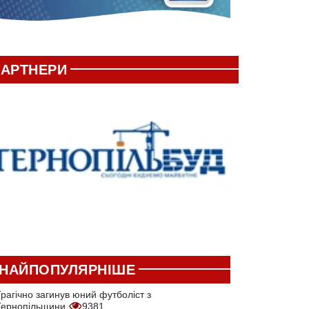
АРТНЕРИ
НАЙПОПУЛЯРНІШЕ
рагічно загинув юний футболіст з
Тернопільщини
9381