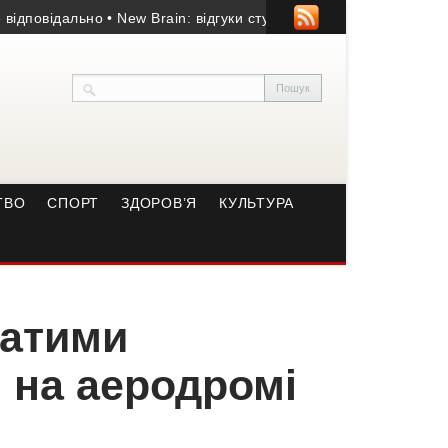
овідально
• New Brain: відгуки студентів та огляд школи іноземн
ТВО
СПОРТ
ЗДОРОВ’Я
КУЛЬТУРА
латими
 на аеродромі