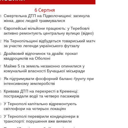
6 Серпня
Смертельна ДТП на Підволочищині: загинула
8
жінка, двоє людей травмувалися
Європейські мільйони працюють: у Теребовлі
6
активно ремонтують центральну вулицю (відео)
На Тернопільщині відбудеться товариський матч
2
за участю легенди українського футзалу
Драйвовий відпочинок та драйв: прокат
1
квадроциклів на Оболоні
Майже 5 га земель незаконно опинилися у
7
комунальній власності Бучацької міськради
Як підтримувати фосфорний баланс ґрунту при
2
інтенсивному землеробстві
Кривава ДТП на перехресті в Кременці:
5
постраждали водії та четверо пасажирів
У Тернополі капітально відремонтують
0
світлофори на чотирьох локаціях
У Тернополі перевірили кондиціонери в
0
транспорті: порушення вже виявили