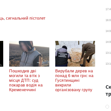
17:4
ць
,
сигнальний пістолет
16:0
14:0
14:0
13:1
13:1
Пошкодив дві
Вирубали дерев на
могили та втік з
понад 6 млн грн: на
місця ДТП: суд
Гусятинщині
покарав водія на
викрили
Ск
Кременеччині
організовану групу
тр