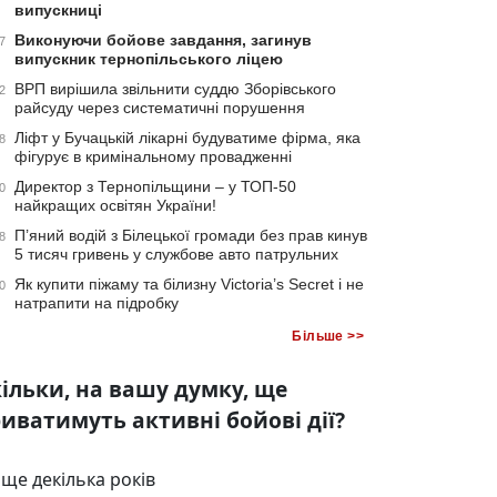
випускниці
Виконуючи бойове завдання, загинув
7
випускник тернопільського ліцею
ВРП вирішила звільнити суддю Зборівського
2
райсуду через систематичні порушення
Ліфт у Бучацькій лікарні будуватиме фірма, яка
8
фігурує в кримінальному провадженні
Директор з Тернопільщини – у ТОП-50
0
найкращих освітян України!
П’яний водій з Білецької громади без прав кинув
8
5 тисяч гривень у службове авто патрульних
Як купити піжаму та білизну Victoria’s Secret і не
0
натрапити на підробку
Більше >>
ільки, на вашу думку, ще
иватимуть активні бойові дії?
ще декілька років