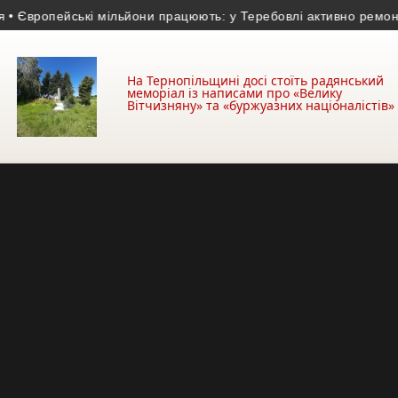
опейські мільйони працюють: у Теребовлі активно ремонтують 
На Тернопільщині досі стоїть радянський
меморіал із написами про «Велику
Вітчизняну» та «буржуазних націоналістів»