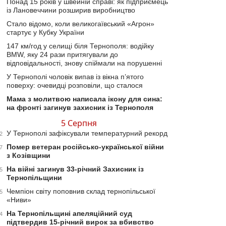
Понад 15 років у швейній справі: як підприємець
із Лановеччини розширив виробництво
Стало відомо, коли великогаївський «Агрон»
стартує у Кубку України
147 км/год у селищі біля Тернополя: водійку
BMW, яку 24 рази притягували до
відповідальності, знову спіймали на порушенні
У Тернополі чоловік випав із вікна п’ятого
поверху: очевидці розповіли, що сталося
Мама з молитвою написала ікону для сина:
на фронті загинув захисник із Тернополя
5 Серпня
У Тернополі зафіксували температурний рекорд
2
Помер ветеран російсько-української війни
7
з Козівщини
На війні загинув 33-річний Захисник із
5
Тернопільщини
Чемпіон світу поповнив склад тернопільської
5
«Ниви»
На Тернопільщині апеляційний суд
4
підтвердив 15-річний вирок за вбивство