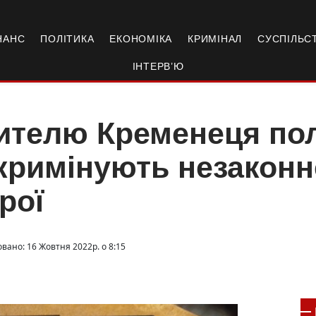
НАНС
ПОЛІТИКА
ЕКОНОМІКА
КРИМІНАЛ
СУСПІЛЬС
ІНТЕРВ’Ю
телю Кременеця пол
кримінують незаконн
рої
овано: 16 Жовтня 2022р. о 8:15