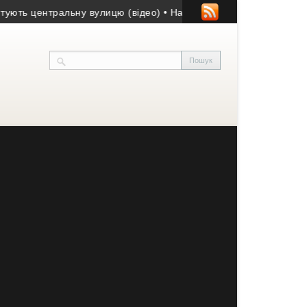
центральну вулицю (відео)
• На Тернопільщині відбудеться тов