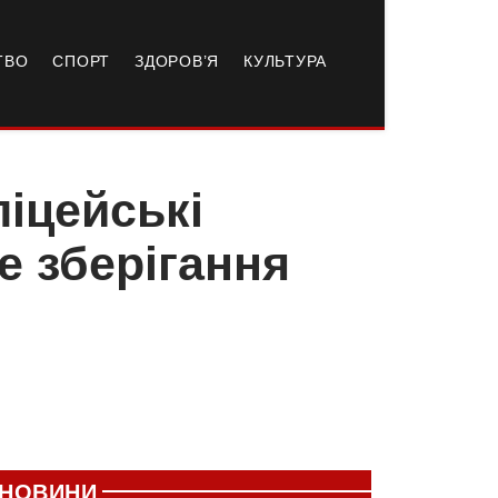
ТВО
СПОРТ
ЗДОРОВ’Я
КУЛЬТУРА
іцейські
е зберігання
НОВИНИ