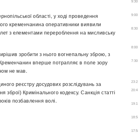
9:30
9:00
ернопільської області, у ході проведення
чного кременчанина оперативники виявили
8:30
олет з елементами перероблення на мисливську
8:00
 вирішив зробити з нього вогнепальну зброю, з
7:30
 Кременчанин вперше потрапляє в поле зору
ном не мав.
23:2
иного реєстру досудових розслідувань за
20:4
ня зброї) Кримінального кодексу. Санкція статті
років позбавлення волі.
19:1
18:5
17:5