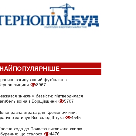
НАЙПОПУЛЯРНІШЕ
рагічно загинув юний футболіст з
Тернопільщини
8967
Вважався зниклим безвісти: підтвердилася
загибель воїна з Борщівщини
5707
Непоправна втрата для Кременеччини:
трагічно загинув Всеволод Штука
4545
Хресна хода до Почаєва викликала хвилю
обурення: що сталося
4476