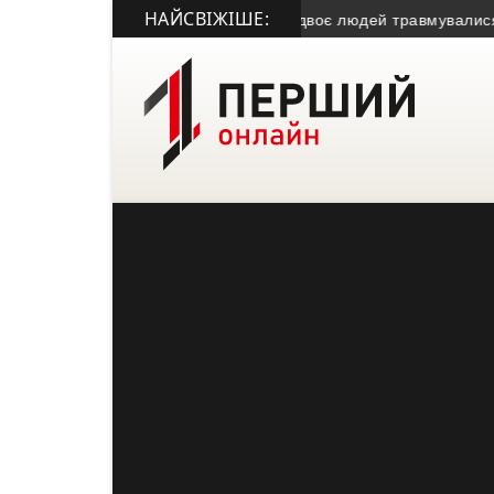
НАЙСВІЖІШЕ:
ідволочищині: загинула жінка, двоє людей травмувалися
• Євр