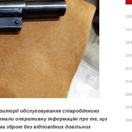
13:3
13:1
12:4
12:0
11:5
11:4
10:5
10:3
риторії обслуговування співробітники
римали оперативну інформацію про те, що
10:0
ома зброю без відповідних довільних