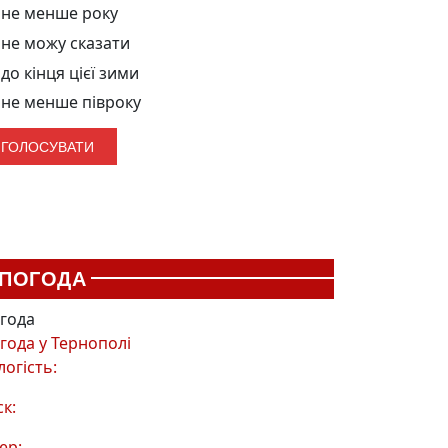
не менше року
не можу сказати
до кінця цієї зими
не менше півроку
ПОГОДА
года
года у
Тернополі
логість:
ск:
ер: