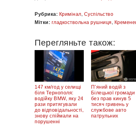
Рубрика:
Кримінал
,
Суспільство
Мітки:
гладкоствольна рушниця
,
Кремене
Перегляньте також:
147 км/год у селищі
П’яний водій з
біля Тернополя:
Білецької громади
водійку BMW, яку 24
без прав кинув 5
рази притягували
тисяч гривень у
до відповідальності,
службове авто
знову спіймали на
патрульних
порушенні