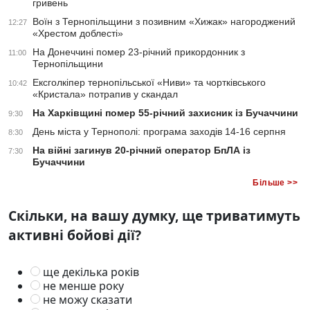
гривень
Воїн з Тернопільщини з позивним «Хижак» нагороджений
12:27
«Хрестом доблесті»
На Донеччині помер 23-річний прикордонник з
11:00
Тернопільщини
Ексголкіпер тернопільської «Ниви» та чортківського
10:42
«Кристала» потрапив у скандал
На Харківщині помер 55-річний захисник із Бучаччини
9:30
День міста у Тернополі: програма заходів 14-16 серпня
8:30
На війні загинув 20-річний оператор БпЛА із
7:30
Бучаччини
Більше >>
Скільки, на вашу думку, ще триватимуть
активні бойові дії?
ще декілька років
не менше року
не можу сказати