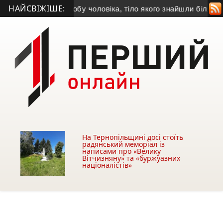
НАЙСВІЖІШЕ:
встановила особу чоловіка, тіло якого знайшли біля АЗС у Те
На Тернопільщині досі стоїть
радянський меморіал із
написами про «Велику
Вітчизняну» та «буржуазних
націоналістів»