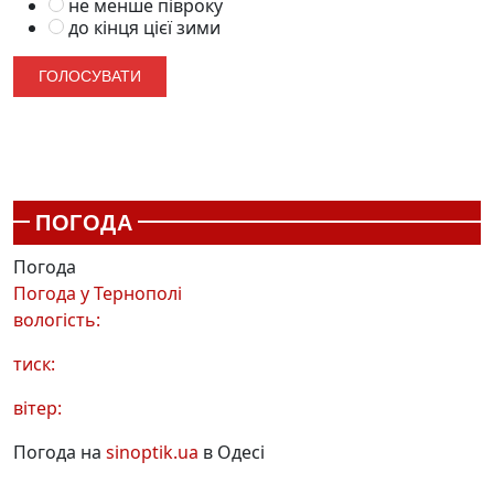
не менше півроку
до кінця цієї зими
ПОГОДА
Погода
Погода у
Тернополі
вологість:
тиск:
вітер:
Погода на
sinoptik.ua
в Одесі