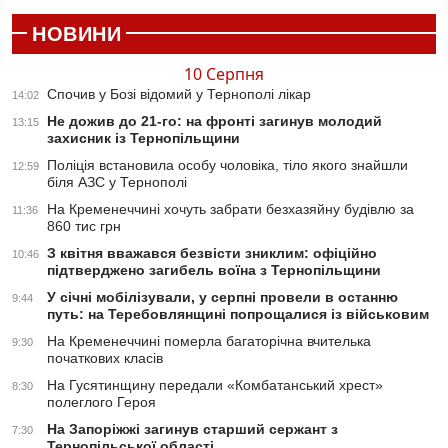
НОВИНИ
10 Серпня
Спочив у Бозі відомий у Тернополі лікар
14:02
Не дожив до 21-го: на фронті загинув молодий
13:15
захисник із Тернопільщини
Поліція встановила особу чоловіка, тіло якого знайшли
12:59
біля АЗС у Тернополі
На Кременеччині хочуть забрати безхазяйну будівлю за
11:36
860 тис грн
З квітня вважався безвісти зниклим: офіційно
10:46
підтверджено загибель воїна з Тернопільщини
У січні мобілізували, у серпні провели в останню
9:44
путь: на Теребовлянщині попрощалися із військовим
На Кременеччині померла багаторічна вчителька
9:30
початкових класів
На Гусятинщину передали «Комбатанський хрест»
8:30
полеглого Героя
На Запоріжжі загинув старший сержант з
7:30
Тернопільської області