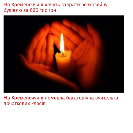
На Кременеччині хочуть забрати безхазяйну
будівлю за 860 тис грн
На Кременеччині померла багаторічна вчителька
початкових класів