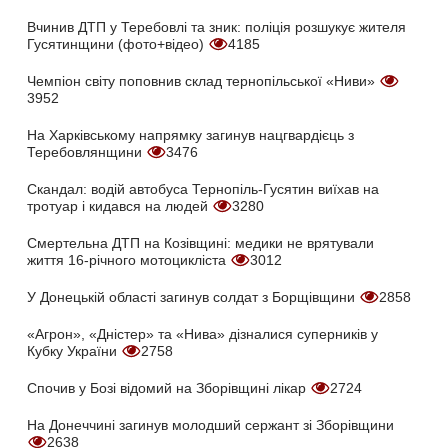
Вчинив ДТП у Теребовлі та зник: поліція розшукує жителя
Гусятинщини (фото+відео)
4185
Чемпіон світу поповнив склад тернопільської «Ниви»
3952
На Харківському напрямку загинув нацгвардієць з
Теребовлянщини
3476
Скандал: водій автобуса Тернопіль-Гусятин виїхав на
тротуар і кидався на людей
3280
Смертельна ДТП на Козівщині: медики не врятували
життя 16-річного мотоцикліста
3012
У Донецькій області загинув солдат з Борщівщини
2858
«Агрон», «Дністер» та «Нива» дізналися суперників у
Кубку України
2758
Спочив у Бозі відомий на Зборівщині лікар
2724
На Донеччині загинув молодший сержант зі Зборівщини
2638