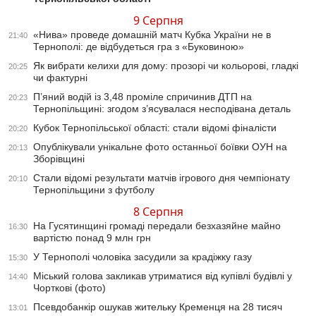
9 Серпня
«Нива» проведе домашній матч Кубка України не в
21:40
Тернополі: де відбудеться гра з «Буковиною»
Як вибрати келихи для дому: прозорі чи кольорові, гладкі
20:25
чи фактурні
П’яний водій із 3,48 проміле спричинив ДТП на
20:23
Тернопільщині: згодом з’ясувалася несподівана деталь
Кубок Тернопільської області: стали відомі фіналісти
20:20
Опублікували унікальне фото останньої боївки ОУН на
20:13
Зборівщині
Стали відомі результати матчів ігрового дня чемпіонату
20:10
Тернопільщини з футболу
8 Серпня
На Гусятинщині громаді передали безхазяйне майно
16:30
вартістю понад 9 млн грн
У Тернополі чоловіка засудили за крадіжку газу
15:30
Міський голова закликав утриматися від купівлі будівлі у
14:40
Чорткові (фото)
Псевдобанкір ошукав жительку Кременця на 28 тисяч
13:01