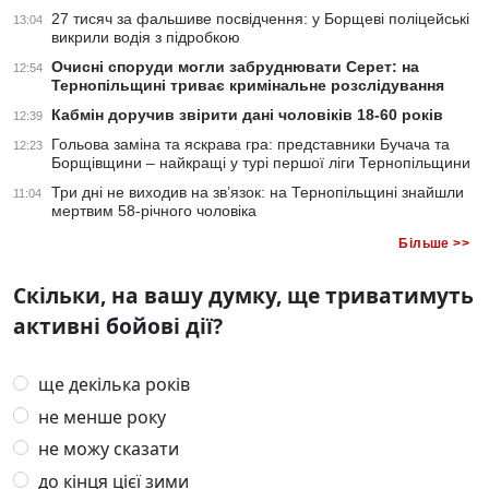
27 тисяч за фальшиве посвідчення: у Борщеві поліцейські
13:04
викрили водія з підробкою
Очисні споруди могли забруднювати Серет: на
12:54
Тернопільщині триває кримінальне розслідування
Кабмін доручив звірити дані чоловіків 18-60 років
12:39
Гольова заміна та яскрава гра: представники Бучача та
12:23
Борщівщини – найкращі у турі першої ліги Тернопільщини
Три дні не виходив на зв’язок: на Тернопільщині знайшли
11:04
мертвим 58-річного чоловіка
Більше >>
Скільки, на вашу думку, ще триватимуть
активні бойові дії?
ще декілька років
не менше року
не можу сказати
до кінця цієї зими