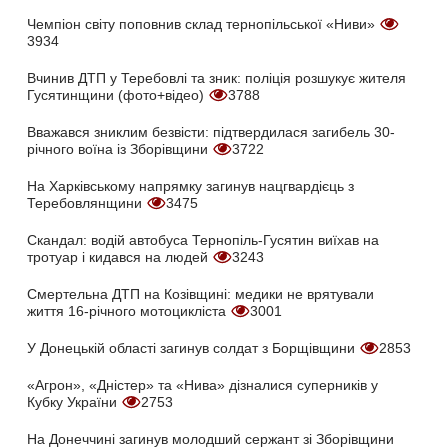
Чемпіон світу поповнив склад тернопільської «Ниви»
3934
Вчинив ДТП у Теребовлі та зник: поліція розшукує жителя
Гусятинщини (фото+відео)
3788
Вважався зниклим безвісти: підтвердилася загибель 30-
річного воїна із Зборівщини
3722
На Харківському напрямку загинув нацгвардієць з
Теребовлянщини
3475
Скандал: водій автобуса Тернопіль-Гусятин виїхав на
тротуар і кидався на людей
3243
Смертельна ДТП на Козівщині: медики не врятували
життя 16-річного мотоцикліста
3001
У Донецькій області загинув солдат з Борщівщини
2853
«Агрон», «Дністер» та «Нива» дізналися суперників у
Кубку України
2753
На Донеччині загинув молодший сержант зі Зборівщини