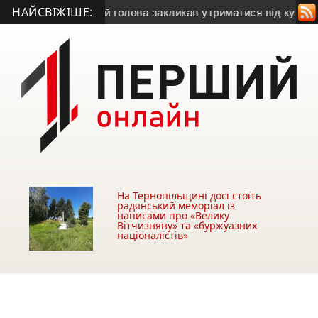
НАЙСВІЖІШЕ:
у газу
• Міський голова закликав утриматися від купівлі будів
На Тернопільщині досі стоїть
радянський меморіал із
написами про «Велику
Вітчизняну» та «буржуазних
націоналістів»