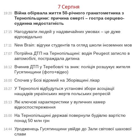
7 Серпня
Війна обірвала життя 50-річного гранатометника з
19:20
Тернопільщини: причина смерті – гостра серцево-
судинна недостатність
Нагодувати людей у надзвичайних умовах – це дуже
17:15
відповідально
New Brain: відгуки студентів та огляд школи іноземних мов
17:11
Потрійна ДТП на Тернопільщині: водія Peugeot затисло в
17:07
автомобілі, постраждала дитина
Вчинив ДТП у Теребовлі та зник: поліція розшукує жителя
16:12
Гусятинщини (фото+відео)
Спочив у Бозі відомий на Зборівщині лікар
16:00
У Тернополі відбудуться установчі збори асоціації
15:27
нащадків українських жертв польських репресій
Які ключові характеристики у вуличних камер
15:13
відеоспостереження
На Тернопільщині державі повернули будівлю вартістю
15:00
понад 50 млн грн
Уродженець Гусятинщини увійде до Зали світової шахової
14:44
слави