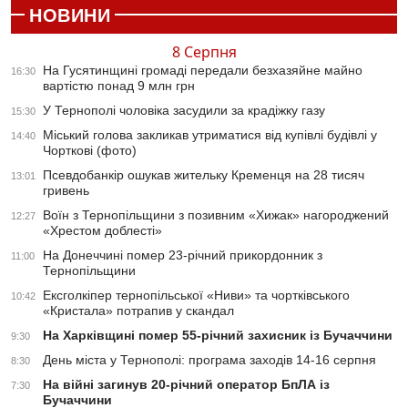
НОВИНИ
8 Серпня
На Гусятинщині громаді передали безхазяйне майно
16:30
вартістю понад 9 млн грн
У Тернополі чоловіка засудили за крадіжку газу
15:30
Міський голова закликав утриматися від купівлі будівлі у
14:40
Чорткові (фото)
Псевдобанкір ошукав жительку Кременця на 28 тисяч
13:01
гривень
Воїн з Тернопільщини з позивним «Хижак» нагороджений
12:27
«Хрестом доблесті»
На Донеччині помер 23-річний прикордонник з
11:00
Тернопільщини
Ексголкіпер тернопільської «Ниви» та чортківського
10:42
«Кристала» потрапив у скандал
На Харківщині помер 55-річний захисник із Бучаччини
9:30
День міста у Тернополі: програма заходів 14-16 серпня
8:30
На війні загинув 20-річний оператор БпЛА із
7:30
Бучаччини