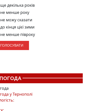
ще декілька років
не менше року
не можу сказати
до кінця цієї зими
не менше півроку
ПОГОДА
года
года у
Тернополі
логість:
ск: