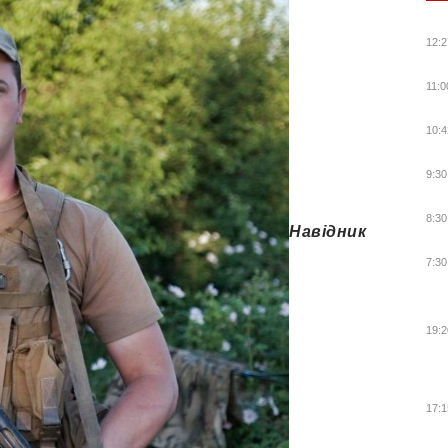
12:2
11:0
10:4
9:30
8:30
Навідник
7:30
19:2
17:1