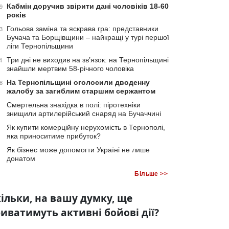
Кабмін доручив звірити дані чоловіків 18-60
9
років
Гольова заміна та яскрава гра: представники
3
Бучача та Борщівщини – найкращі у турі першої
ліги Тернопільщини
Три дні не виходив на зв’язок: на Тернопільщині
4
знайшли мертвим 58-річного чоловіка
На Тернопільщині оголосили дводенну
8
жалобу за загиблим старшим сержантом
Смертельна знахідка в полі: піротехніки
знищили артилерійський снаряд на Бучаччині
Як купити комерційну нерухомість в Тернополі,
яка приноситиме прибуток?
Як бізнес може допомогти Україні не лише
донатом
Більше >>
ільки, на вашу думку, ще
иватимуть активні бойові дії?