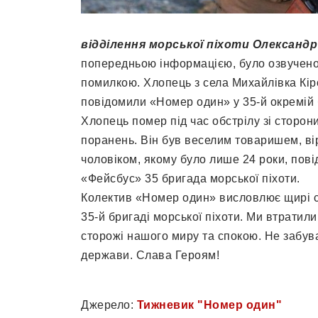
відділення морської піхоти Олександр
попередньою інформацією, було озвучено
помилкою. Хлопець з села Михайлівка Кір
повідомили «Номер один» у 35-й окремій б
Хлопець помер під час обстрілу зі сторо
поранень. Він був веселим товаришем, ві
чоловіком, якому було лише 24 роки, повід
«Фейсбус» 35 бригада морської піхоти.
Колектив «Номер один» висловлює щирі сп
35-й бригаді морської піхоти. Ми втратил
сторожі нашого миру та спокою. Не забув
держави. Слава Героям!
Джерело:
Тижневик "Номер один"