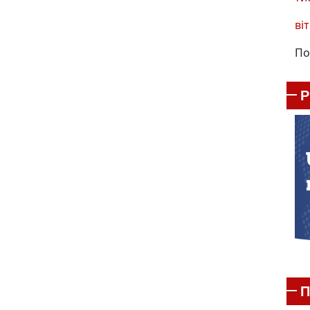
віт
По
П