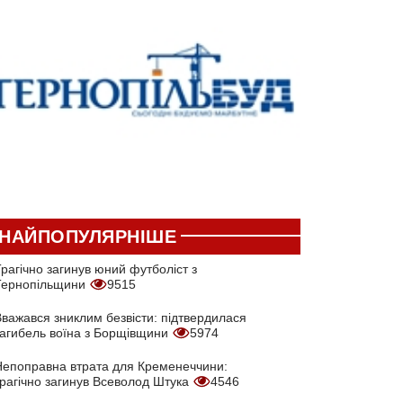
НАЙПОПУЛЯРНІШЕ
рагічно загинув юний футболіст з
Тернопільщини
9515
Вважався зниклим безвісти: підтвердилася
загибель воїна з Борщівщини
5974
Непоправна втрата для Кременеччини:
трагічно загинув Всеволод Штука
4546