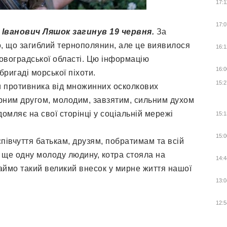
17:1
17:0
 Іванович Ляшок загинув 19 червня.
За
, що загиблий тернополянин, але це виявилося
16:1
овоградської області. Цю інформацію
16:0
ригаді морської піхоти.
15:2
ни противника від множинних осколкових
рним другом, молодим, завзятим, сильним духом
омляє на свої сторінці у соціальній мережі
15:1
15:0
івчуття батькам, друзям, побратимам та всій
и ще одну молоду людину, котра стояла на
14:4
аймо такий великий внесок у мирне життя нашої
13:0
12:5