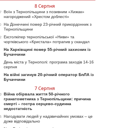
8 Серпня
Воїн з Тернопільщини з позивним «Хижак»
7
нагороджений «Хрестом доблесті»
На Донеччині помер 23-річний прикордонник з
0
Тернопільщини
Ексголкіпер тернопільської «Ниви» та
2
чортківського «Кристала» потрапив у скандал
На Харківщині помер 55-річний захисник із
Бучаччини
День міста у Тернополі: програма заходів 14-16
серпня
На війні загинув 20-річний оператор БпЛА із
Бучаччини
7 Серпня
Війна обірвала життя 50-річного
0
гранатометника з Тернопільщини: причина
смерті – гостра серцево-судинна
недостатність
Нагодувати людей у надзвичайних умовах – це
5
дуже відповідально