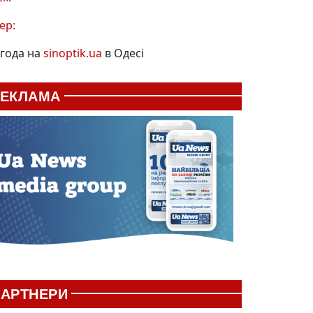
ер:
года на
sinoptik.ua
в Одесі
РЕКЛАМА
АРТНЕРИ