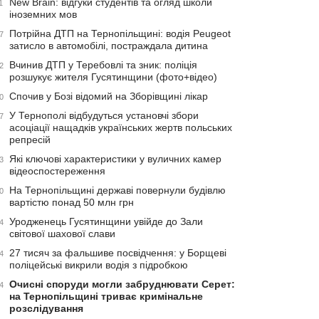
New Brain: відгуки студентів та огляд школи
1
іноземних мов
Потрійна ДТП на Тернопільщині: водія Peugeot
7
затисло в автомобілі, постраждала дитина
Вчинив ДТП у Теребовлі та зник: поліція
2
розшукує жителя Гусятинщини (фото+відео)
Спочив у Бозі відомий на Зборівщині лікар
0
У Тернополі відбудуться установчі збори
7
асоціації нащадків українських жертв польських
репресій
Які ключові характеристики у вуличних камер
3
відеоспостереження
На Тернопільщині державі повернули будівлю
0
вартістю понад 50 млн грн
Уродженець Гусятинщини увійде до Зали
4
світової шахової слави
27 тисяч за фальшиве посвідчення: у Борщеві
4
поліцейські викрили водія з підробкою
Очисні споруди могли забруднювати Серет:
4
на Тернопільщині триває кримінальне
розслідування