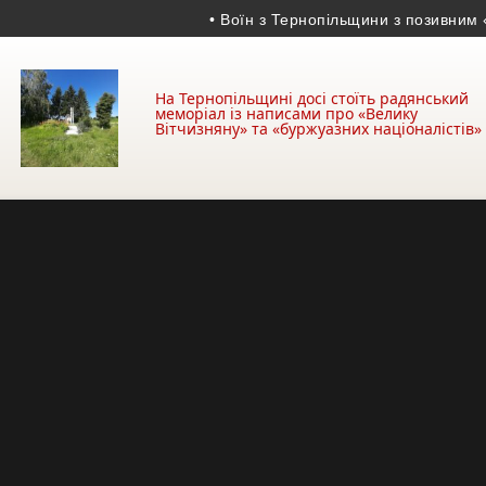
• Воїн з Тернопільщини з позивним «Хижа
На Тернопільщині досі стоїть радянський
меморіал із написами про «Велику
Вітчизняну» та «буржуазних націоналістів»