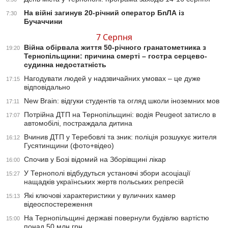
На війні загинув 20-річний оператор БпЛА із
7:30
Бучаччини
7 Серпня
Війна обірвала життя 50-річного гранатометника з
19:20
Тернопільщини: причина смерті – гостра серцево-
судинна недостатність
Нагодувати людей у надзвичайних умовах – це дуже
17:15
відповідально
New Brain: відгуки студентів та огляд школи іноземних мов
17:11
Потрійна ДТП на Тернопільщині: водія Peugeot затисло в
17:07
автомобілі, постраждала дитина
Вчинив ДТП у Теребовлі та зник: поліція розшукує жителя
16:12
Гусятинщини (фото+відео)
Спочив у Бозі відомий на Зборівщині лікар
16:00
У Тернополі відбудуться установчі збори асоціації
15:27
нащадків українських жертв польських репресій
Які ключові характеристики у вуличних камер
15:13
відеоспостереження
На Тернопільщині державі повернули будівлю вартістю
15:00
понад 50 млн грн