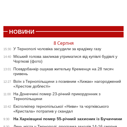
НОВИНИ
8 Серпня
У Тернополі чоловіка засудили за крадіжку газу
15:30
Міський голова закликав утриматися від купівлі будівлі у
14:40
Чорткові (фото)
Псевдобанкір ошукав жительку Кременця на 28 тисяч
13:01
гривень
Воїн з Тернопільщини з позивним «Хижак» нагороджений
12:27
«Хрестом доблесті»
На Донеччині помер 23-річний прикордонник з
11:00
Тернопільщини
Ексголкіпер тернопільської «Ниви» та чортківського
10:42
«Кристала» потрапив у скандал
На Харківщині помер 55-річний захисник із Бучаччини
9:30
День міста у Тернополі: програма заходів 14-16 серпня
8:30