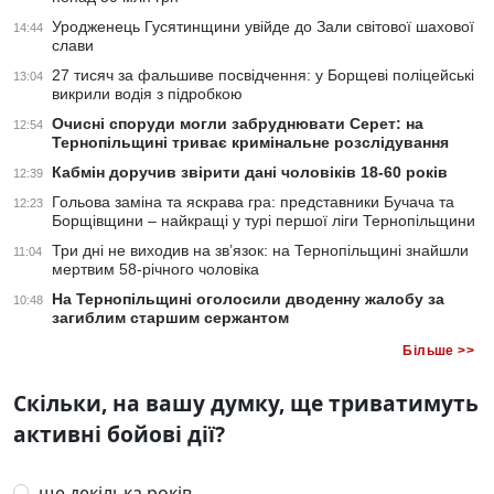
Уродженець Гусятинщини увійде до Зали світової шахової
14:44
слави
27 тисяч за фальшиве посвідчення: у Борщеві поліцейські
13:04
викрили водія з підробкою
Очисні споруди могли забруднювати Серет: на
12:54
Тернопільщині триває кримінальне розслідування
Кабмін доручив звірити дані чоловіків 18-60 років
12:39
Гольова заміна та яскрава гра: представники Бучача та
12:23
Борщівщини – найкращі у турі першої ліги Тернопільщини
Три дні не виходив на зв’язок: на Тернопільщині знайшли
11:04
мертвим 58-річного чоловіка
На Тернопільщині оголосили дводенну жалобу за
10:48
загиблим старшим сержантом
Більше >>
Скільки, на вашу думку, ще триватимуть
активні бойові дії?
ще декілька років