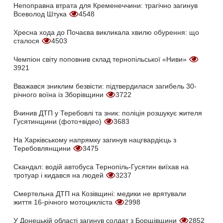
Непоправна втрата для Кременеччини: трагічно загинув
Всеволод Штука
4548
Хресна хода до Почаєва викликала хвилю обурення: що
сталося
4503
Чемпіон світу поповнив склад тернопільської «Ниви»
3921
Вважався зниклим безвісти: підтвердилася загибель 30-
річного воїна із Зборівщини
3722
Вчинив ДТП у Теребовлі та зник: поліція розшукує жителя
Гусятинщини (фото+відео)
3683
На Харківському напрямку загинув нацгвардієць з
Теребовлянщини
3475
Скандал: водій автобуса Тернопіль-Гусятин виїхав на
тротуар і кидався на людей
3237
Смертельна ДТП на Козівщині: медики не врятували
життя 16-річного мотоцикліста
2998
У Донецькій області загинув солдат з Борщівщини
2852