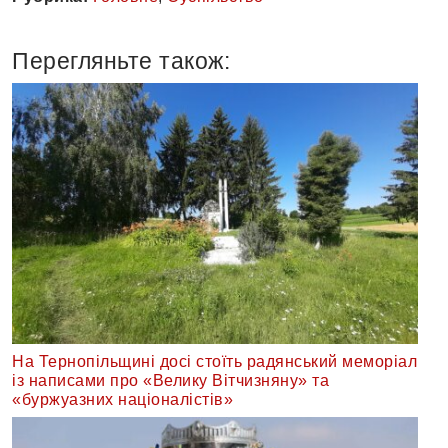
Перегляньте також:
На Тернопільщині досі стоїть радянський меморіал
із написами про «Велику Вітчизняну» та
«буржуазних націоналістів»