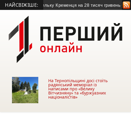
НАЙСВІЖІШЕ:
р ошукав жительку Кременця на 28 тисяч гривень
• Воїн з Т
На Тернопільщині досі стоїть
радянський меморіал із
написами про «Велику
Вітчизняну» та «буржуазних
націоналістів»