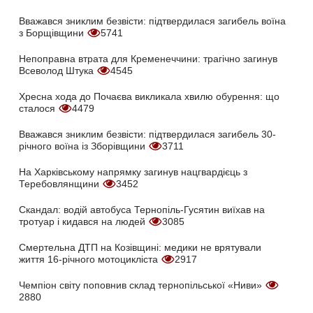
Вважався зниклим безвісти: підтвердилася загибель воїна
з Борщівщини
5741
Непоправна втрата для Кременеччини: трагічно загинув
Всеволод Штука
4545
Хресна хода до Почаєва викликала хвилю обурення: що
сталося
4479
Вважався зниклим безвісти: підтвердилася загибель 30-
річного воїна із Зборівщини
3711
На Харківському напрямку загинув нацгвардієць з
Теребовлянщини
3452
Скандал: водій автобуса Тернопіль-Гусятин виїхав на
тротуар і кидався на людей
3085
Смертельна ДТП на Козівщині: медики не врятували
життя 16-річного мотоцикліста
2917
Чемпіон світу поповнив склад тернопільської «Ниви»
2880