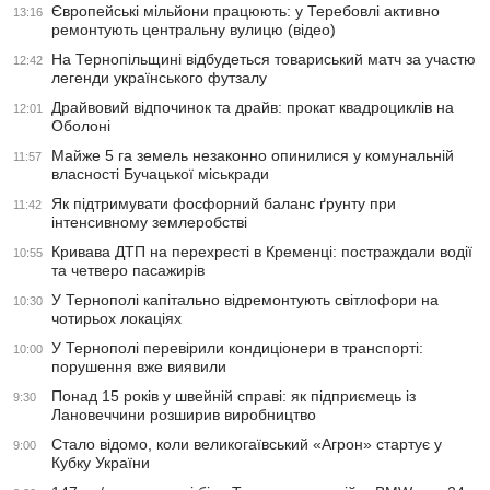
Європейські мільйони працюють: у Теребовлі активно
13:16
ремонтують центральну вулицю (відео)
На Тернопільщині відбудеться товариський матч за участю
12:42
легенди українського футзалу
Драйвовий відпочинок та драйв: прокат квадроциклів на
12:01
Оболоні
Майже 5 га земель незаконно опинилися у комунальній
11:57
власності Бучацької міськради
Як підтримувати фосфорний баланс ґрунту при
11:42
інтенсивному землеробстві
Кривава ДТП на перехресті в Кременці: постраждали водії
10:55
та четверо пасажирів
У Тернополі капітально відремонтують світлофори на
10:30
чотирьох локаціях
У Тернополі перевірили кондиціонери в транспорті:
10:00
порушення вже виявили
Понад 15 років у швейній справі: як підприємець із
9:30
Лановеччини розширив виробництво
Стало відомо, коли великогаївський «Агрон» стартує у
9:00
Кубку України