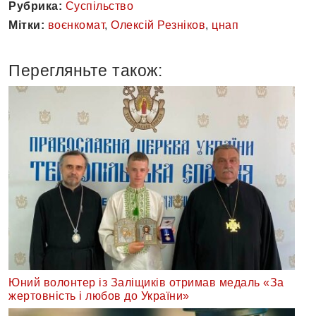
Рубрика:
Суспільство
Мітки:
воєнкомат
,
Олексій Резніков
,
цнап
Перегляньте також:
Юний волонтер із Заліщиків отримав медаль «За
жертовність і любов до України»