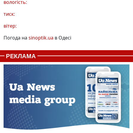
вологість:
тиск:
вітер:
Погода на
sinoptik.ua
в Одесі
РЕКЛАМА