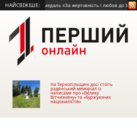
НАЙСВІЖІШЕ:
иків отримав медаль «За жертовність і любов до України»
• 
На Тернопільщині досі стоїть
радянський меморіал із
написами про «Велику
Вітчизняну» та «буржуазних
націоналістів»