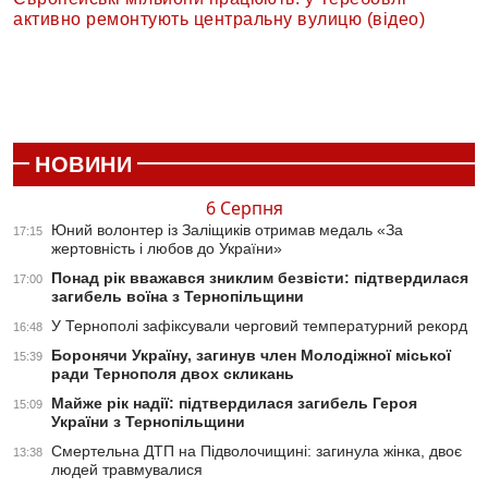
активно ремонтують центральну вулицю (відео)
НОВИНИ
6 Серпня
Юний волонтер із Заліщиків отримав медаль «За
17:15
жертовність і любов до України»
Понад рік вважався зниклим безвісти: підтвердилася
17:00
загибель воїна з Тернопільщини
У Тернополі зафіксували черговий температурний рекорд
16:48
Боронячи Україну, загинув член Молодіжної міської
15:39
ради Тернополя двох скликань
Майже рік надії: підтвердилася загибель Героя
15:09
України з Тернопільщини
Смертельна ДТП на Підволочищині: загинула жінка, двоє
13:38
людей травмувалися