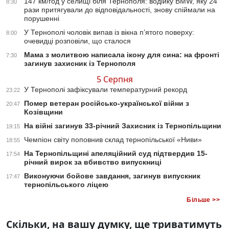
147 км/год у селищі біля Тернополя: водійку BMW, яку 24
8:30
рази притягували до відповідальності, знову спіймали на
порушенні
У Тернополі чоловік випав із вікна п’ятого поверху:
8:00
очевидці розповіли, що сталося
Мама з молитвою написала ікону для сина: на фронті
7:30
загинув захисник із Тернополя
5 Серпня
У Тернополі зафіксували температурний рекорд
23:22
Помер ветеран російсько-української війни з
20:47
Козівщини
На війні загинув 33-річний Захисник із Тернопільщини
19:15
Чемпіон світу поповнив склад тернопільської «Ниви»
18:55
На Тернопільщині апеляційний суд підтвердив 15-
17:54
річний вирок за вбивство випускниці
Виконуючи бойове завдання, загинув випускник
17:47
тернопільського ліцею
Більше >>
Скільки, на вашу думку, ще триватимуть