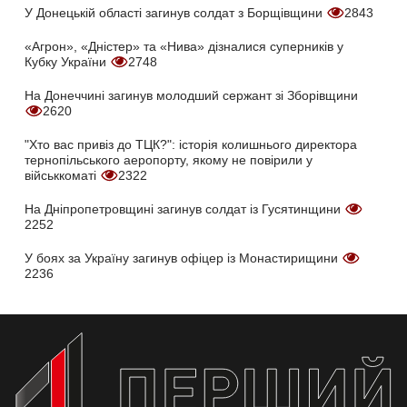
У Донецькій області загинув солдат з Борщівщини
2843
«Агрон», «Дністер» та «Нива» дізналися суперників у
Кубку України
2748
На Донеччині загинув молодший сержант зі Зборівщини
2620
"Хто вас привіз до ТЦК?": історія колишнього директора
тернопільського аеропорту, якому не повірили у
військкоматі
2322
На Дніпропетровщині загинув солдат із Гусятинщини
2252
У боях за Україну загинув офіцер із Монастирищини
2236