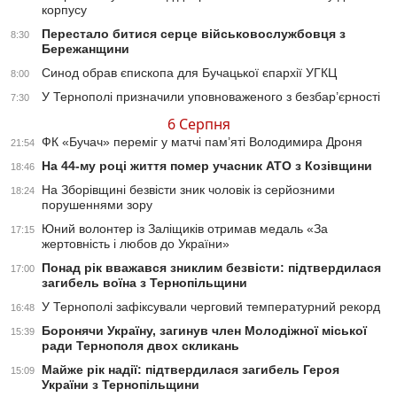
корпусу
Перестало битися серце військовослужбовця з
8:30
Бережанщини
Синод обрав єпископа для Бучацької єпархії УГКЦ
8:00
У Тернополі призначили уповноваженого з безбар’єрності
7:30
6 Серпня
ФК «Бучач» переміг у матчі пам’яті Володимира Дроня
21:54
На 44-му році життя помер учасник АТО з Козівщини
18:46
На Зборівщині безвісти зник чоловік із серйозними
18:24
порушеннями зору
Юний волонтер із Заліщиків отримав медаль «За
17:15
жертовність і любов до України»
Понад рік вважався зниклим безвісти: підтвердилася
17:00
загибель воїна з Тернопільщини
У Тернополі зафіксували черговий температурний рекорд
16:48
Боронячи Україну, загинув член Молодіжної міської
15:39
ради Тернополя двох скликань
Майже рік надії: підтвердилася загибель Героя
15:09
України з Тернопільщини