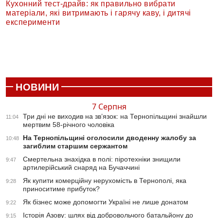
Кухонний тест-драйв: як правильно вибрати
матеріали, які витримають і гарячу каву, і дитячі
експерименти
НОВИНИ
7 Серпня
Три дні не виходив на зв’язок: на Тернопільщині знайшли
11:04
мертвим 58-річного чоловіка
На Тернопільщині оголосили дводенну жалобу за
10:48
загиблим старшим сержантом
Смертельна знахідка в полі: піротехніки знищили
9:47
артилерійський снаряд на Бучаччині
Як купити комерційну нерухомість в Тернополі, яка
9:28
приноситиме прибуток?
Як бізнес може допомогти Україні не лише донатом
9:22
Історія Азову: шлях від добровольчого батальйону до
9:15