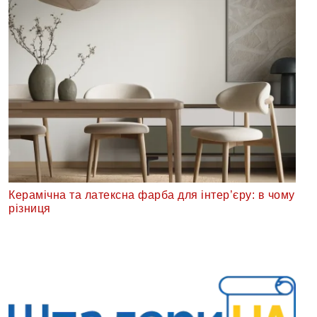
Керамічна та латексна фарба для інтер’єру: в чому
різниця