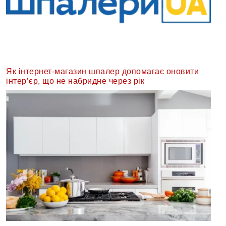
Як інтернет-магазин шпалер допомагає оновити
інтер’єр, що не набридне через рік