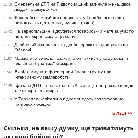
Смертельна ДТП на Підволочищині: загинула жінка, двоє
13:38
людей травмувалися
Європейські мільйони працюють: у Теребовлі активно
13:16
ремонтують центральну вулицю (відео)
На Тернопільщині відбудеться товариський матч за участю
12:42
легенди українського футзалу
Драйвовий відпочинок та драйв: прокат квадроциклів на
12:01
Оболоні
Майже 5 га земель незаконно опинилися у комунальній
11:57
власності Бучацької міськради
Як підтримувати фосфорний баланс ґрунту при
11:42
інтенсивному землеробстві
Кривава ДТП на перехресті в Кременці: постраждали водії
10:55
та четверо пасажирів
У Тернополі капітально відремонтують світлофори на
10:30
чотирьох локаціях
Більше >>
Скільки, на вашу думку, ще триватимуть
активні бойові дії?