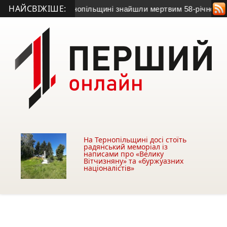
НАЙСВІЖІШЕ:
’язок: на Тернопільщині знайшли мертвим 58-річного чоловіка
На Тернопільщині досі стоїть
радянський меморіал із
написами про «Велику
Вітчизняну» та «буржуазних
націоналістів»