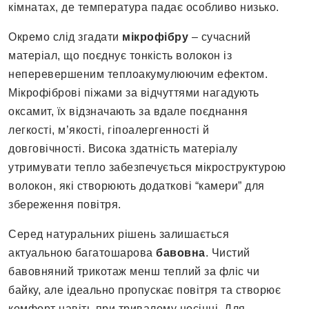
кімнатах, де температура падає особливо низько.
Окремо слід згадати
мікрофібру
– сучасний
матеріал, що поєднує тонкість волокон із
неперевершеним теплоакумулюючим ефектом.
Мікрофіброві піжами за відчуттями нагадують
оксамит, їх відзначають за вдале поєднання
легкості, м’якості, гіпоалергенності й
довговічності. Висока здатність матеріалу
утримувати тепло забезпечується мікроструктурою
волокон, які створюють додаткові “камери” для
збереження повітря.
Серед натуральних рішень залишається
актуальною багатошарова
бавовна
. Чистий
бавовняний трикотаж менш теплий за фліс чи
байку, але ідеально пропускає повітря та створює
комфорт навіть при тривалому носінні. Для