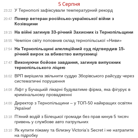
5 Серпня
У Тернополі зафіксували температурний рекорд
23:22
Помер ветеран російсько-української війни з
20:47
Козівщини
На війні загинув 33-річний Захисник із Тернопільщини
19:15
Чемпіон світу поповнив склад тернопільської «Ниви»
18:55
На Тернопільщині апеляційний суд підтвердив 15-
17:54
річний вирок за вбивство випускниці
Виконуючи бойове завдання, загинув випускник
17:47
тернопільського ліцею
ВРП вирішила звільнити суддю Зборівського райсуду через
16:02
систематичні порушення
Ліфт у Бучацькій лікарні будуватиме фірма, яка фігурує в
14:08
кримінальному провадженні
Директор з Тернопільщини – у ТОП-50 найкращих освітян
14:00
України!
П’яний водій з Білецької громади без прав кинув 5 тисяч
13:18
гривень у службове авто патрульних
Як купити піжаму та білизну Victoria’s Secret і не натрапити
13:10
на підробку