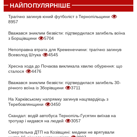
НАЙПОПУЛЯРНІШЕ
Трагічно загинув юний футболіст з Тернопільщини
8957
Вважався зниклим безвісти: підтвердилася загибель воїна
з Борщівщини
5704
Непоправна втрата для Кременеччини: трагічно загинув
Всеволод Штука
4545
Хресна хода до Почаєва викликала хвилю обурення: що
сталося
4476
Вважався зниклим безвісти: підтвердилася загибель 30-
річного воїна із Зборівщини
3711
На Харківському напрямку загинув нацгвардієць з
Теребовлянщини
3450
Скандал: водій автобуса Тернопіль-Гусятин виїхав на
тротуар і кидався на людей
3057
Смертельна ДТП на Козівщині: медики не врятували