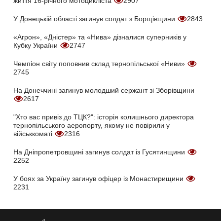
життя 16-річного мотоцикліста
2907
У Донецькій області загинув солдат з Борщівщини
2843
«Агрон», «Дністер» та «Нива» дізналися суперників у
Кубку України
2747
Чемпіон світу поповнив склад тернопільської «Ниви»
2745
На Донеччині загинув молодший сержант зі Зборівщини
2617
"Хто вас привіз до ТЦК?": історія колишнього директора
тернопільського аеропорту, якому не повірили у
військкоматі
2316
На Дніпропетровщині загинув солдат із Гусятинщини
2252
У боях за Україну загинув офіцер із Монастирищини
2231