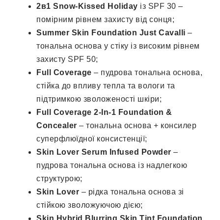
2в1 Snow-Kissed Holiday
із SPF 30 –
помірним рівнем захисту від сонця;
Summer Skin Foundation Just Cavalli
–
тональна основа у стіку із високим рівнем
захисту SPF 50;
Full Coverage
– пудрова тональна основа,
стійка до впливу тепла та вологи та
підтримкою зволоженості шкіри;
Full Coverage 2-In-1 Foundation &
Concealer
– тональна основа + консилер
суперфлюїдної консистенції;
Skin Lover Serum Infused Powder
–
пудрова тональна основа із надлегкою
структурою;
Skin Lover
– рідка тональна основа зі
стійкою зволожуючою дією;
Skin Hybrid Blurring Skin Tint Foundation