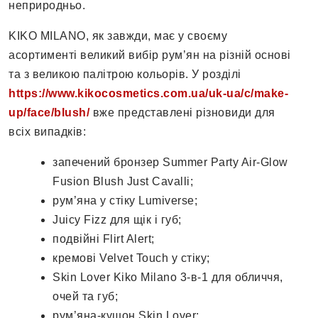
неприродньо.
KIKO MILANO, як завжди, має у своєму
асортименті великий вибір рум’ян на різній основі
та з великою палітрою кольорів. У розділі
https://www.kikocosmetics.com.ua/uk-ua/c/make-
up/face/blush/
вже представлені різновиди для
всіх випадків:
запечений бронзер Summer Party Air-Glow
Fusion Blush Just Cavalli;
рум’яна у стіку Lumiverse;
Juicy Fizz для щік і губ;
подвійні Flirt Alert;
кремові Velvet Touch у стіку;
Skin Lover Kiko Milano 3-в-1 для обличчя,
очей та губ;
рум’яна-кушон Skin Lover;