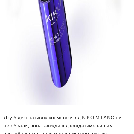
Яку б декоративну косметику від KIKO MILANO ви
не обрали, вона завжди відповідатиме вашим
уподобанням та приємно вражатиме якістю,