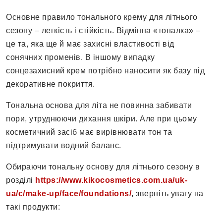
Основне правило тонального крему для літнього
сезону – легкість і стійкість. Відмінна «тоналка» –
це та, яка ще й має захисні властивості від
сонячних променів. В іншому випадку
сонцезахисний крем потрібно наносити як базу під
декоративне покриття.
Тональна основа для літа не повинна забивати
пори, утруднюючи дихання шкіри. Але при цьому
косметичний засіб має вирівнювати тон та
підтримувати водний баланс.
Обираючи тональну основу для літнього сезону в
розділі
https://www.kikocosmetics.com.ua/uk-
ua/c/make-up/face/foundations/
,
зверніть увагу на
такі продукти: