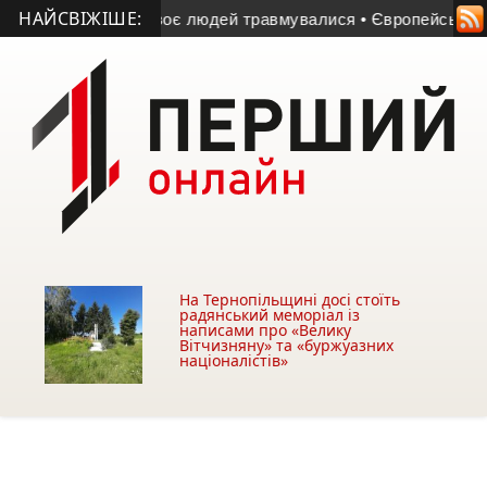
НАЙСВІЖІШЕ:
нула жінка, двоє людей травмувалися
• Європейські мільйон
На Тернопільщині досі стоїть
радянський меморіал із
написами про «Велику
Вітчизняну» та «буржуазних
націоналістів»