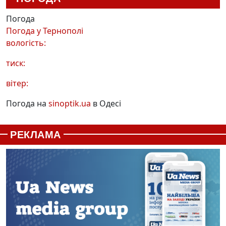
Погода
Погода у
Тернополі
вологість:
тиск:
вітер:
Погода на
sinoptik.ua
в Одесі
РЕКЛАМА