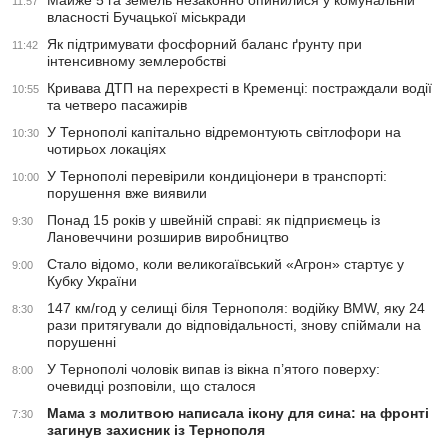
Майже 5 га земель незаконно опинилися у комунальній
11:57
власності Бучацької міськради
Як підтримувати фосфорний баланс ґрунту при
11:42
інтенсивному землеробстві
Кривава ДТП на перехресті в Кременці: постраждали водії
10:55
та четверо пасажирів
У Тернополі капітально відремонтують світлофори на
10:30
чотирьох локаціях
У Тернополі перевірили кондиціонери в транспорті:
10:00
порушення вже виявили
Понад 15 років у швейній справі: як підприємець із
9:30
Лановеччини розширив виробництво
Стало відомо, коли великогаївський «Агрон» стартує у
9:00
Кубку України
147 км/год у селищі біля Тернополя: водійку BMW, яку 24
8:30
рази притягували до відповідальності, знову спіймали на
порушенні
У Тернополі чоловік випав із вікна п’ятого поверху:
8:00
очевидці розповіли, що сталося
Мама з молитвою написала ікону для сина: на фронті
7:30
загинув захисник із Тернополя