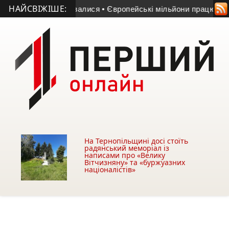
НАЙСВІЖІШЕ:
людей травмувалися
• Європейські мільйони працюють: у Тер
На Тернопільщині досі стоїть
радянський меморіал із
написами про «Велику
Вітчизняну» та «буржуазних
націоналістів»