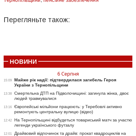
Тернопільщини
,
пенсійне забезпечення
Перегляньте також:
НОВИНИ
6 Серпня
Майже рік надії: підтвердилася загибель Героя
15:09
України з Тернопільщини
Смертельна ДТП на Підволочищині: загинула жінка, двоє
13:38
людей травмувалися
Європейські мільйони працюють: у Теребовлі активно
13:16
ремонтують центральну вулицю (відео)
На Тернопільщині відбудеться товариський матч за участю
12:42
легенди українського футзалу
Драйвовий відпочинок та драйв: прокат квадроциклів на
12:01