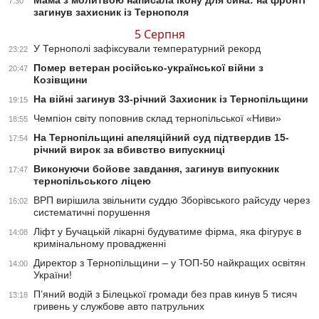
Мама з молитвою написала ікону для сина: на фронті
7:30
загинув захисник із Тернополя
5 Серпня
У Тернополі зафіксували температурний рекорд
23:22
Помер ветеран російсько-української війни з
20:47
Козівщини
На війні загинув 33-річний Захисник із Тернопільщини
19:15
Чемпіон світу поповнив склад тернопільської «Ниви»
18:55
На Тернопільщині апеляційний суд підтвердив 15-
17:54
річний вирок за вбивство випускниці
Виконуючи бойове завдання, загинув випускник
17:47
тернопільського ліцею
ВРП вирішила звільнити суддю Зборівського райсуду через
16:02
систематичні порушення
Ліфт у Бучацькій лікарні будуватиме фірма, яка фігурує в
14:08
кримінальному провадженні
Директор з Тернопільщини – у ТОП-50 найкращих освітян
14:00
України!
П’яний водій з Білецької громади без прав кинув 5 тисяч
13:18
гривень у службове авто патрульних