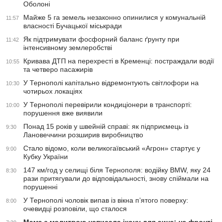
Оболоні
Майже 5 га земель незаконно опинилися у комунальній
11:57
власності Бучацької міськради
Як підтримувати фосфорний баланс ґрунту при
11:42
інтенсивному землеробстві
Кривава ДТП на перехресті в Кременці: постраждали водії
10:55
та четверо пасажирів
У Тернополі капітально відремонтують світлофори на
10:30
чотирьох локаціях
У Тернополі перевірили кондиціонери в транспорті:
10:00
порушення вже виявили
Понад 15 років у швейній справі: як підприємець із
9:30
Лановеччини розширив виробництво
Стало відомо, коли великогаївський «Агрон» стартує у
9:00
Кубку України
147 км/год у селищі біля Тернополя: водійку BMW, яку 24
8:30
рази притягували до відповідальності, знову спіймали на
порушенні
У Тернополі чоловік випав із вікна п’ятого поверху:
8:00
очевидці розповіли, що сталося