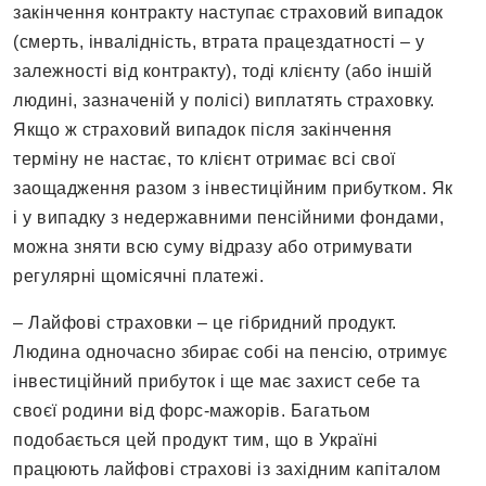
закінчення контракту наступає страховий випадок
(смерть, інвалідність, втрата працездатності – у
залежності від контракту), тоді клієнту (або іншій
людині, зазначеній у полісі) виплатять страховку.
Якщо ж страховий випадок після закінчення
терміну не настає, то клієнт отримає всі свої
заощадження разом з інвестиційним прибутком. Як
і у випадку з недержавними пенсійними фондами,
можна зняти всю суму відразу або отримувати
регулярні щомісячні платежі.
– Лайфові страховки ­– це гібридний продукт.
Людина одночасно збирає собі на пенсію, отримує
інвестиційний прибуток і ще має захист себе та
своєї родини від форс-мажорів. Багатьом
подобається цей продукт тим, що в Україні
працюють лайфові страхові із західним капіталом