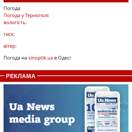
Погода
Погода у
Тернополі
вологість:
тиск:
вітер:
Погода на
sinoptik.ua
в Одесі
РЕКЛАМА