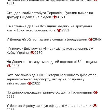
3445
Скандал: водій автобуса Тернопіль-Гусятин виїхав на
тротуар і кидався на людей
3150
Смертельна ДТП на Козівщині: медики не врятували
життя 16-річного мотоцикліста
2951
У Донецькій області загинув солдат з Борщівщини
2845
«Агрон», «Дністер» та «Нива» дізналися суперників у
Кубку України
2750
На Донеччині загинув молодший сержант зі Зборівщини
2627
"Хто вас привіз до ТЦК?": історія колишнього директора
тернопільського аеропорту, якому не повірили у
військкоматі
2322
На Дніпропетровщині загинув солдат із Гусятинщини
2252
У боях за Україну загинув офіцер із Монастирищини
2236