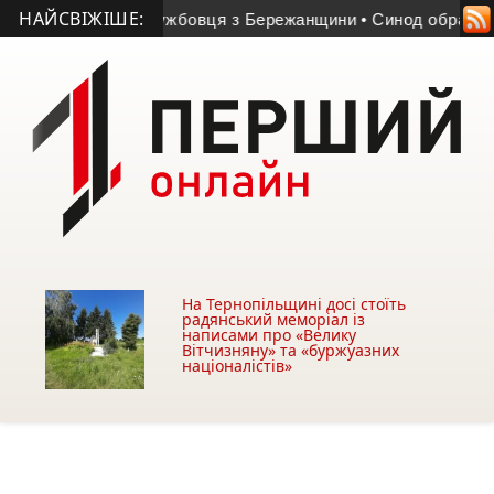
НАЙСВІЖІШЕ:
 військовослужбовця з Бережанщини
• Синод обрав єпископа
На Тернопільщині досі стоїть
радянський меморіал із
написами про «Велику
Вітчизняну» та «буржуазних
націоналістів»