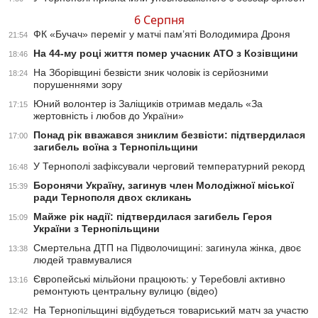
6 Серпня
ФК «Бучач» переміг у матчі пам’яті Володимира Дроня
21:54
На 44-му році життя помер учасник АТО з Козівщини
18:46
На Зборівщині безвісти зник чоловік із серйозними
18:24
порушеннями зору
Юний волонтер із Заліщиків отримав медаль «За
17:15
жертовність і любов до України»
Понад рік вважався зниклим безвісти: підтвердилася
17:00
загибель воїна з Тернопільщини
У Тернополі зафіксували черговий температурний рекорд
16:48
Боронячи Україну, загинув член Молодіжної міської
15:39
ради Тернополя двох скликань
Майже рік надії: підтвердилася загибель Героя
15:09
України з Тернопільщини
Смертельна ДТП на Підволочищині: загинула жінка, двоє
13:38
людей травмувалися
Європейські мільйони працюють: у Теребовлі активно
13:16
ремонтують центральну вулицю (відео)
На Тернопільщині відбудеться товариський матч за участю
12:42