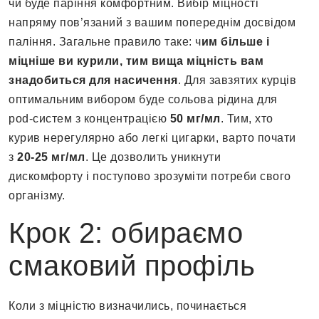
чи буде паріння комфортним. Вибір міцності
напряму пов’язаний з вашим попереднім досвідом
паління. Загальне правило таке: ч
им більше і
міцніше ви курили, тим вища міцність вам
знадобиться для насичення
. Для завзятих курців
оптимальним вибором буде сольова рідина для
pod-систем з концентрацією
50 мг/мл
. Тим, хто
курив нерегулярно або легкі цигарки, варто почати
з
20-25 мг/мл
. Це дозволить уникнути
дискомфорту і поступово зрозуміти потреби свого
організму.
Крок 2: обираємо
смаковий профіль
Коли з міцністю визначились, починається