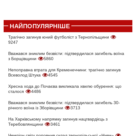
НАЙПОПУЛЯРНІШЕ
Трагічно загинув юний футболіст з Тернопільщини
9247
Вважався зниклим безвісти: підтвердилася загибель воїна
з Борщівщини
5860
Непоправна втрата для Кременеччини: трагічно загинув
Всеволод Штука
4545
Хресна хода до Почаєва викликала хвилю обурення: що
сталося
4486
Вважався зниклим безвісти: підтвердилася загибель 30-
річного воїна із Зборівщини
3713
На Харківському напрямку загинув нацгвардієць з
Теребовлянщини
3461
Чемпіон світу поповнив склад тернопільської «Ниви»