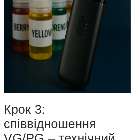
Крок 3:
співвідношення
VG/PG – технічний,