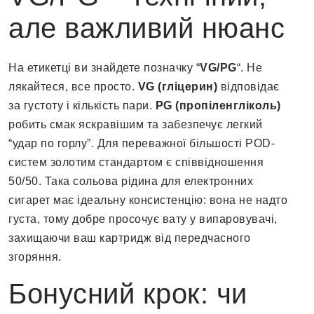
але важливий нюанс
На етикетці ви знайдете позначку “
VG/PG
“. Не
лякайтеся, все просто.
VG (гліцерин)
відповідає
за густоту і кількість пари.
PG (пропіленгліколь)
робить смак яскравішим та забезпечує легкий
“удар по горлу”. Для переважної більшості POD-
систем золотим стандартом є співвідношення
50/50. Така сольова рідина для електронних
сигарет має ідеальну консистенцію: вона не надто
густа, тому добре просочує вату у випаровувачі,
захищаючи ваш картридж від передчасного
згоряння.
Бонусний крок: чи