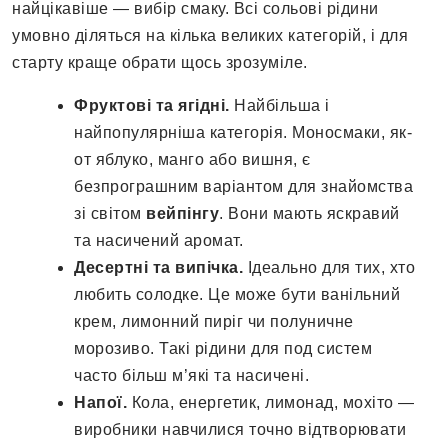
найцікавіше — вибір смаку. Всі сольові рідини
умовно діляться на кілька великих категорій, і для
старту краще обрати щось зрозуміле.
Фруктові та ягідні.
Найбільша і
найпопулярніша категорія. Моносмаки, як-
от яблуко, манго або вишня, є
безпрограшним варіантом для знайомства
зі світом
вейпінгу
. Вони мають яскравий
та насичений аромат.
Десертні та випічка.
Ідеально для тих, хто
любить солодке. Це може бути ванільний
крем, лимонний пиріг чи полуничне
морозиво. Такі рідини для под систем
часто більш м’які та насичені.
Напої.
Кола, енергетик, лимонад, мохіто —
виробники навчилися точно відтворювати