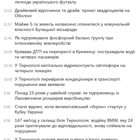
легенди українського футзалу
Драйвовий відпочинок та драйв: прокат квадроциклів на
12:01
Оболоні
Майже 5 га земель незаконно опинилися у комунальній
11:57
власності Бучацької міськради
Як підтримувати фосфорний баланс ґрунту при
11:42
інтенсивному землеробстві
Кривава ДТП на перехресті в Кременці: постраждали водії
10:55
та четверо пасажирів
У Тернополі капітально відремонтують світлофори на
10:30
чотирьох локаціях
У Тернополі перевірили кондиціонери в транспорті:
10:00
порушення вже виявили
Понад 15 років у швейній справі: як підприємець із
9:30
Лановеччини розширив виробництво
Стало відомо, коли великогаївський «Агрон» стартує у
9:00
Кубку України
147 км/год у селищі біля Тернополя: водійку BMW, яку 24
8:30
рази притягували до відповідальності, знову спіймали на
порушенні
У Тернополі чоловік випав із вікна п’ятого поверху:
8:00