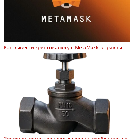
Как вывести криптовалюту с MetaMask в гривны