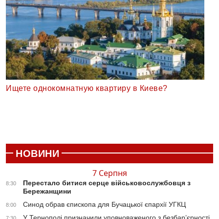
Ищете однокомнатную квартиру в Киеве?
НОВИНИ
7 Серпня
Перестало битися серце військовослужбовця з
8:30
Бережанщини
Синод обрав єпископа для Бучацької єпархії УГКЦ
8:00
У Тернополі призначили уповноваженого з безбар’єрності
7:30