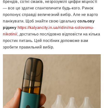
брендів, сотні смаків, незрозумілі цифри міцності
— все це здатне спантеличити будь-кого. Ринок
пропонує справді величезний вибір. Але не варто
панікувати. Щоб знайти свою ідеальну
сольову
рідину
https://kalyancity.in.ua/ridini/na-solovomu-
nikotini/
, достатньо послідовно відповісти на кілька
простих питань. Цей посібник допоможе вам
зробити правильний вибір.