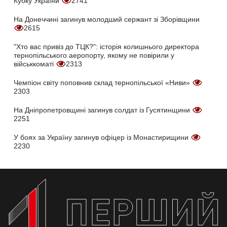
Кубку України
2741
На Донеччині загинув молодший сержант зі Зборівщини
2615
"Хто вас привіз до ТЦК?": історія колишнього директора
тернопільського аеропорту, якому не повірили у
військкоматі
2313
Чемпіон світу поповнив склад тернопільської «Ниви»
2303
На Дніпропетровщині загинув солдат із Гусятинщини
2251
У боях за Україну загинув офіцер із Монастирищини
2230