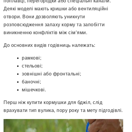
поплавці, перегородки або спеціальні канали.
Деякі моделі мають кришки або вентиляційні
отвори. Вони дозволяють уникнути
розповсюдження запаху корму та запобігти
виникненню конфліктів між сім’ями.
До основних видів годівниць належать:
рамкові;
стельові;
зовнішні або фронтальні;
баночні;
мішечкові.
Перш ніж купити кормушки для бджіл, слід
врахувати тип вулика, пору року та мету підгодівлі.