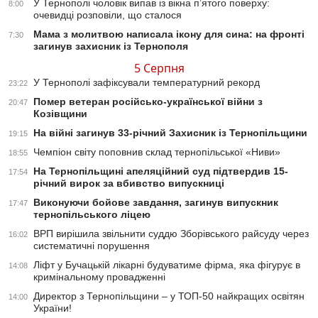
У Тернополі чоловік випав із вікна п’ятого поверху:
8:00
очевидці розповіли, що сталося
Мама з молитвою написала ікону для сина: на фронті
7:30
загинув захисник із Тернополя
5 Серпня
У Тернополі зафіксували температурний рекорд
23:22
Помер ветеран російсько-української війни з
20:47
Козівщини
На війні загинув 33-річний Захисник із Тернопільщини
19:15
Чемпіон світу поповнив склад тернопільської «Ниви»
18:55
На Тернопільщині апеляційний суд підтвердив 15-
17:54
річний вирок за вбивство випускниці
Виконуючи бойове завдання, загинув випускник
17:47
тернопільського ліцею
ВРП вирішила звільнити суддю Зборівського райсуду через
16:02
систематичні порушення
Ліфт у Бучацькій лікарні будуватиме фірма, яка фігурує в
14:08
кримінальному провадженні
Директор з Тернопільщини – у ТОП-50 найкращих освітян
14:00
України!