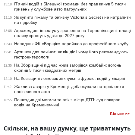
П’яний водій з Білецької громади без прав кинув 5 тисяч
13:18
гривень у службове авто патрульних
Як купити піжаму та білизну Victoria’s Secret і не натрапити
13:10
на підробку
Агрохолдинг інвестує у зрошення на Тернопільщині: площі
13:08
поливу зростуть удвічі до 2027 року
Нападник ФК «Борщів» перейшов до професійного клубу
12:43
Артишок для печінки: як він діє і чому його рекомендують
12:41
гастроентерологи
На Зборівщині під час жнив загорівся комбайн: вогонь
12:35
охопив 5 тисяч квадратних метрів
На Козівщині легковик зіткнувся з фурою: водій у лікарні
12:10
Жахлива аварія у Кременці: деблокували потерпілого з
11:42
понівеченого авто
Пошкодив дві могили та втік з місця ДТП: суд покарав
10:55
водія на Кременеччині
Більше >>
Скільки, на вашу думку, ще триватимуть