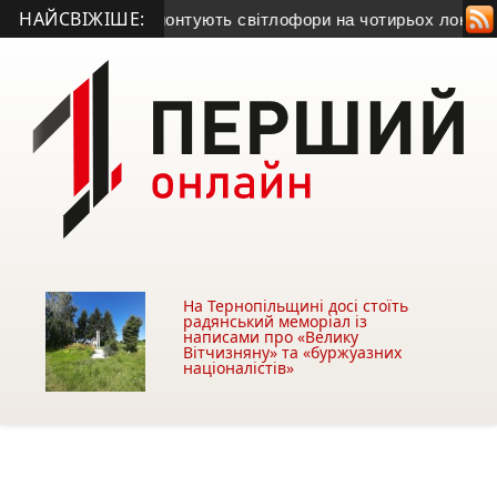
НАЙСВІЖІШЕ:
пітально відремонтують світлофори на чотирьох локаціях
• У 
На Тернопільщині досі стоїть
радянський меморіал із
написами про «Велику
Вітчизняну» та «буржуазних
націоналістів»