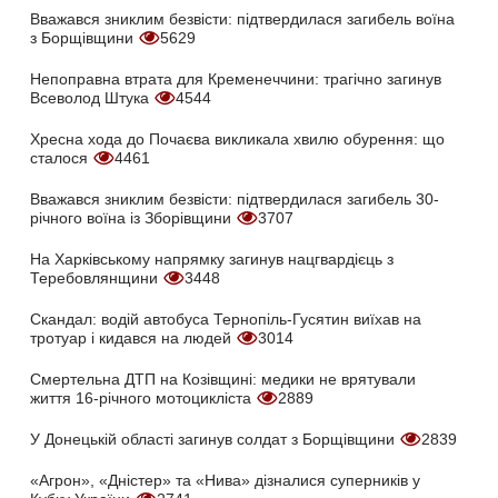
Вважався зниклим безвісти: підтвердилася загибель воїна
з Борщівщини
5629
Непоправна втрата для Кременеччини: трагічно загинув
Всеволод Штука
4544
Хресна хода до Почаєва викликала хвилю обурення: що
сталося
4461
Вважався зниклим безвісти: підтвердилася загибель 30-
річного воїна із Зборівщини
3707
На Харківському напрямку загинув нацгвардієць з
Теребовлянщини
3448
Скандал: водій автобуса Тернопіль-Гусятин виїхав на
тротуар і кидався на людей
3014
Смертельна ДТП на Козівщині: медики не врятували
життя 16-річного мотоцикліста
2889
У Донецькій області загинув солдат з Борщівщини
2839
«Агрон», «Дністер» та «Нива» дізналися суперників у