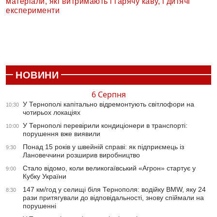
матеріали, які витримають і гарячу каву, і дитячі
експерименти
НОВИНИ
6 Серпня
У Тернополі капітально відремонтують світлофори на
10:30
чотирьох локаціях
У Тернополі перевірили кондиціонери в транспорті:
10:00
порушення вже виявили
Понад 15 років у швейній справі: як підприємець із
9:30
Лановеччини розширив виробництво
Стало відомо, коли великогаївський «Агрон» стартує у
9:00
Кубку України
147 км/год у селищі біля Тернополя: водійку BMW, яку 24
8:30
рази притягували до відповідальності, знову спіймали на
порушенні