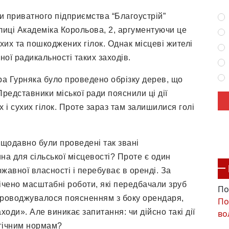
и приватного підприємства “Благоустрій”
лиці Академіка Корольова, 2, аргументуючи це
ухих та пошкоджених гілок. Однак місцеві жителі
ї радикальності таких заходів.
ора Гурняка було проведено обрізку дерев, що
Представники міської ради пояснили ці дії
і сухих гілок. Проте зараз там залишилися голі
ещодавно були проведені так звані
а для сільської місцевості? Проте є один
жавної власності і перебуває в оренді. За
ічено масштабні роботи, які передбачали зруб
По
проводжувалося поясненням з боку орендаря,
По
оди». Але виникає запитання: чи дійсно такі дії
во
огічним нормам?