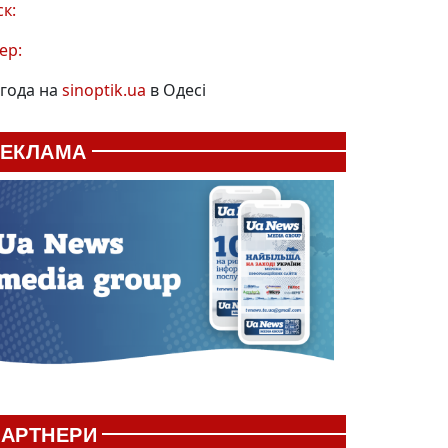
ск:
ер:
года на
sinoptik.ua
в Одесі
РЕКЛАМА
АРТНЕРИ