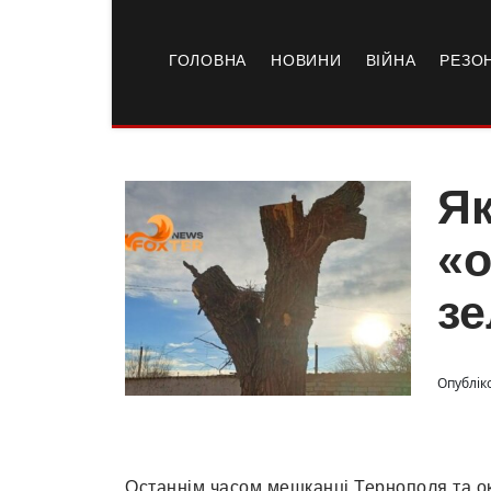
ГОЛОВНА
НОВИНИ
ВІЙНА
РЕЗО
Як
«
зе
Опубліко
Останнім часом мешканці Тернополя та ок