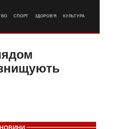
ТВО
СПОРТ
ЗДОРОВ’Я
КУЛЬТУРА
глядом
 знищують
НОВИНИ