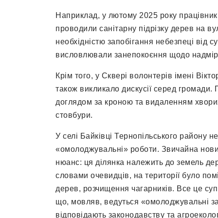
Наприклад, у лютому 2025 року працівник
проводили санітарну підрізку дерев на ву
необхідністю запобігання небезпеці від с
висловлювали занепокоєння щодо надмірно
Крім того, у Сквері волонтерів імені Вікт
також викликало дискусії серед громади. 
доглядом за кроною та видаленням хворих 
стовбури.
У селі Байківці Тернопільського району н
«омолоджувальні» роботи. Звичайна новин
нюанс: ця ділянка належить до земель дер
словами очевидців, на території було пом
дерев, розчищення чагарників. Все це су
що, мовляв, ведуться «омолоджувальні зах
відповідають законодавству та агроекол