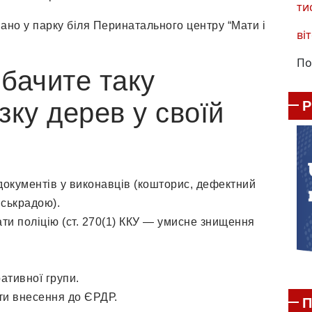
ти
но у парку біля Перинатального центру “Мати і
віт
По
бачите таку
зку дерев у своїй
документів у виконавців (кошторис, дефектний
іськрадою).
и поліцію (ст. 270(1) ККУ — умисне знищення
ативної групи.
ати внесення до ЄРДР.
П