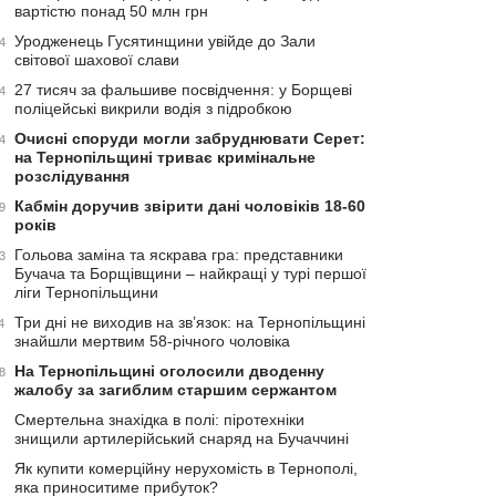
вартістю понад 50 млн грн
Уродженець Гусятинщини увійде до Зали
4
світової шахової слави
27 тисяч за фальшиве посвідчення: у Борщеві
4
поліцейські викрили водія з підробкою
Очисні споруди могли забруднювати Серет:
4
на Тернопільщині триває кримінальне
розслідування
Кабмін доручив звірити дані чоловіків 18-60
9
років
Гольова заміна та яскрава гра: представники
3
Бучача та Борщівщини – найкращі у турі першої
ліги Тернопільщини
Три дні не виходив на зв’язок: на Тернопільщині
4
знайшли мертвим 58-річного чоловіка
На Тернопільщині оголосили дводенну
8
жалобу за загиблим старшим сержантом
Смертельна знахідка в полі: піротехніки
знищили артилерійський снаряд на Бучаччині
Як купити комерційну нерухомість в Тернополі,
яка приноситиме прибуток?