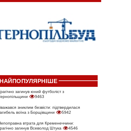
НАЙПОПУЛЯРНІШЕ
рагічно загинув юний футболіст з
Тернопільщини
9463
Вважався зниклим безвісти: підтвердилася
загибель воїна з Борщівщини
5942
Непоправна втрата для Кременеччини:
трагічно загинув Всеволод Штука
4546