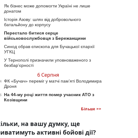
Як бізнес може допомогти Україні не лише
донатом
Історія Азову: шлях від добровольчого
батальйону до корпусу
Перестало битися серце
військовослужбовця з Бережанщини
Синод обрав єпископа для Бучацької єпархії
УГКЦ
У Тернополі призначили уповноваженого з
безбар’єрності
6 Серпня
ФК «Бучач» переміг у матчі пам’яті Володимира
4
Дроня
На 44-му році життя помер учасник АТО з
6
Козівщини
Більше >>
ільки, на вашу думку, ще
иватимуть активні бойові дії?