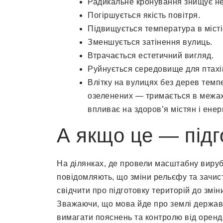
Радикальне кронування знищує не т
Погіршується якість повітря.
Підвищується температура в місті
Зменшується затінення вулиць.
Втрачається естетичний вигляд.
Руйнується середовище для птахів
Влітку на вулицях без дерев темпе
озеленених — тримається в межах 
впливає на здоров’я містян і ене
А якщо це — підг
На ділянках, де провели масштабну вирубк
повідомляють, що зміни рельєфу та зачис
свідчити про підготовку територій до змі
Зважаючи, що мова йде про землі держав
вимагати пояснень та контролю від оренд