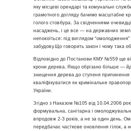
яку місцеві орендарі та комунальні служ
грамотного догляду бачимо масштабне кр
голого стовбура. За свідченнями очевидців
насаджень, і це все — на державних земл
непокоїться: під виглядом “омолодження”
забудову.Що говорить закон і чому така 
Відповідно до Постанови КМУ №559 ще від
крони дерева. Якщо обрізано більше — й
знищення дерева до ступеня припинення ро
кваліфікуватися як кримінальне правопор
України.
Згідно з Наказом №105 від 10.04.2006 року
формувальна, санітарна і омолоджувальн
впродовж 2-3 років, а не за один день. 
передбачає часткове оновлення гілок, а н