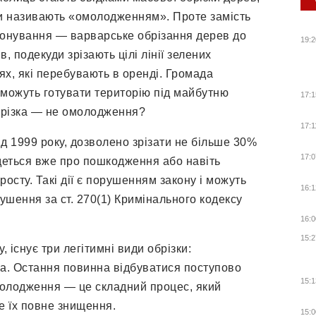
би називають «омолодженням». Проте замість
онування — варварське обрізання дерев до
19:2
, подекуди зрізають цілі лінії зелених
ях, які перебувають в оренді. Громада
 можуть готувати територію під майбутню
17:1
обрізка — не омолодження?
17:1
 1999 року, дозволено зрізати не більше 30%
17:0
деться вже про пошкодження або навіть
сту. Такі дії є порушенням закону і можуть
16:1
ушення за ст. 270(1) Кримінального кодексу
16:0
15:2
, існує три легітимні види обрізки:
а. Остання повинна відбуватися поступово
15:1
Омолодження — це складний процес, який
е їх повне знищення.
15:0