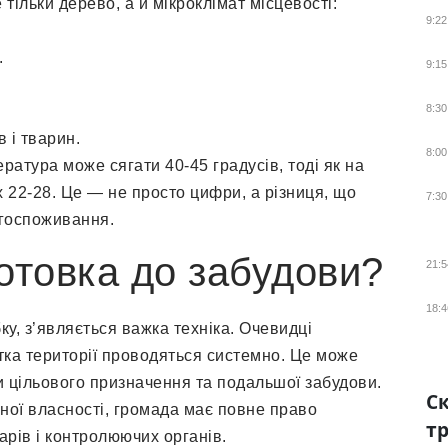
ільки дерево, а й мікроклімат місцевості:
9:22
.
9:15
8:30
 і тварин.
8:00
ратура може сягати 40-45 градусів, тоді як на
22-28. Це — не просто цифри, а різниця, що
7:30
ргоспоживання.
отовка до забудови?
21:5
18:4
у, з’являється важка техніка. Очевидці
тка території проводяться системно. Це може
ни цільового призначення та подальшої забудови.
Ск
ної власності, громада має повне право
тр
арів і контролюючих органів.