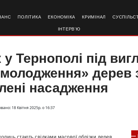
НАНС
ПОЛІТИКА
ЕКОНОМІКА
КРИМІНАЛ
СУСПІЛЬС
ІНТЕРВ’Ю
 у Тернополі під ви
омолодження» дерев
лені насадження
вано: 18 Квітня 2025р. о 16:37
олиць стають свідками масової обрізки дерев,