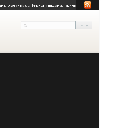
метника з Тернопільщини: причина смерті – гостра серцево-суди