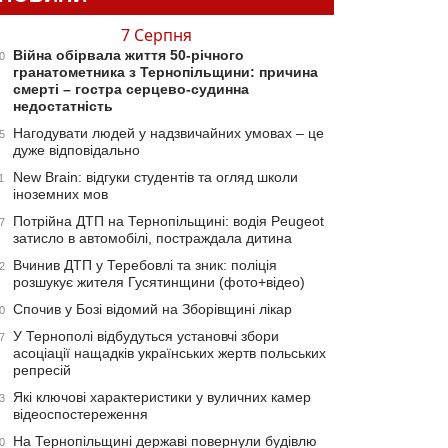
7 Серпня
Війна обірвала життя 50-річного
0
гранатометника з Тернопільщини: причина
смерті – гостра серцево-судинна
недостатність
Нагодувати людей у надзвичайних умовах – це
5
дуже відповідально
New Brain: відгуки студентів та огляд школи
1
іноземних мов
Потрійна ДТП на Тернопільщині: водія Peugeot
7
затисло в автомобілі, постраждала дитина
Вчинив ДТП у Теребовлі та зник: поліція
2
розшукує жителя Гусятинщини (фото+відео)
Спочив у Бозі відомий на Зборівщині лікар
0
У Тернополі відбудуться установчі збори
7
асоціації нащадків українських жертв польських
репресій
Які ключові характеристики у вуличних камер
3
відеоспостереження
На Тернопільщині державі повернули будівлю
0