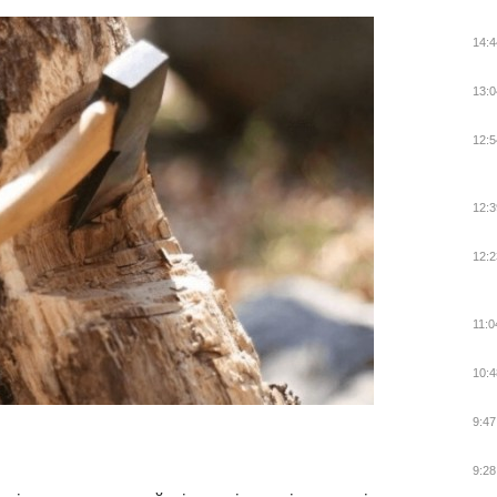
14:4
13:0
12:5
12:3
12:2
11:0
10:4
9:47
9:28