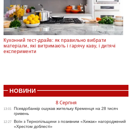
Кухонний тест-драйв: як правильно вибрати
матеріали, які витримають і гарячу каву, і дитячі
експерименти
НОВИНИ
8 Серпня
Псевдобанкір ошукав жительку Кременця на 28 тисяч
13:01
гривень
Воїн з Тернопільщини з позивним «Хижак» нагороджений
12:27
«Хрестом доблесті»