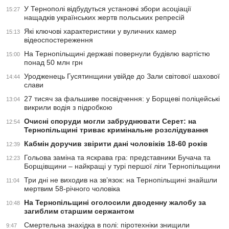
У Тернополі відбудуться установчі збори асоціації
15:27
нащадків українських жертв польських репресій
Які ключові характеристики у вуличних камер
15:13
відеоспостереження
На Тернопільщині державі повернули будівлю вартістю
15:00
понад 50 млн грн
Уродженець Гусятинщини увійде до Зали світової шахової
14:44
слави
27 тисяч за фальшиве посвідчення: у Борщеві поліцейські
13:04
викрили водія з підробкою
Очисні споруди могли забруднювати Серет: на
12:54
Тернопільщині триває кримінальне розслідування
Кабмін доручив звірити дані чоловіків 18-60 років
12:39
Гольова заміна та яскрава гра: представники Бучача та
12:23
Борщівщини – найкращі у турі першої ліги Тернопільщини
Три дні не виходив на зв’язок: на Тернопільщині знайшли
11:04
мертвим 58-річного чоловіка
На Тернопільщині оголосили дводенну жалобу за
10:48
загиблим старшим сержантом
Смертельна знахідка в полі: піротехніки знищили
9:47