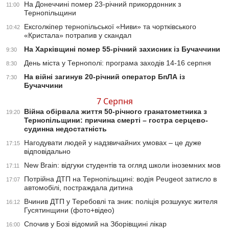
На Донеччині помер 23-річний прикордонник з
11:00
Тернопільщини
Ексголкіпер тернопільської «Ниви» та чортківського
10:42
«Кристала» потрапив у скандал
На Харківщині помер 55-річний захисник із Бучаччини
9:30
День міста у Тернополі: програма заходів 14-16 серпня
8:30
На війні загинув 20-річний оператор БпЛА із
7:30
Бучаччини
7 Серпня
Війна обірвала життя 50-річного гранатометника з
19:20
Тернопільщини: причина смерті – гостра серцево-
судинна недостатність
Нагодувати людей у надзвичайних умовах – це дуже
17:15
відповідально
New Brain: відгуки студентів та огляд школи іноземних мов
17:11
Потрійна ДТП на Тернопільщині: водія Peugeot затисло в
17:07
автомобілі, постраждала дитина
Вчинив ДТП у Теребовлі та зник: поліція розшукує жителя
16:12
Гусятинщини (фото+відео)
Спочив у Бозі відомий на Зборівщині лікар
16:00