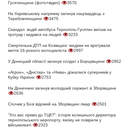
Гусятинщини (фото+відео)
3570
На Харківському напрямку загинув нацгвардієць з
Теребовлянщини
3475
Скандал: водій автобуса Тернопіль-Гусятин виїхав на
тротуар і кидався на людей
3233
Смертельна ДТП на Козівщині: медики не врятували
життя 16-річного мотоцикліста
2997
У Донецькій області загинув солдат з Борщівщини
2852
«Агрон», «Дністер» та «Нива» дізналися суперників у
Кубку України
2753
На Донеччині загинув молодший сержант зі Зборівщини
2636
Спочив у Бозі відомий на Зборівщині лікар
2501
"Хто вас привіз до ТЦК?": історія колишнього директора
тернопільського аеропорту, якому не повірили у
військкоматі
2323