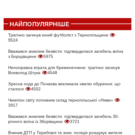
НАЙПОПУЛЯРНІШЕ
Трагічно загинув юний футболіст з Тернопільщини
9524
Вважався зниклим безвісти: підтвердилася загибель воїна
з Борщівщини
5975
Непоправна втрата для Кременеччини: трагічно загинув
Всеволод Штука
4548
Хресна хода до Почаєва викликала хвилю обурення: що
сталося
4502
Чемпіон світу поповнив склад тернопільської «Ниви»
3917
Вважався зниклим безвісти: підтвердилася загибель 30-
річного воїна із Зборівщини
3721
Вчинив ДТП у Теребовлі та зник: поліція розшукує жителя