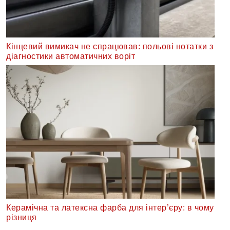
Кінцевий вимикач не спрацював: польові нотатки з
діагностики автоматичних воріт
Керамічна та латексна фарба для інтер’єру: в чому
різниця