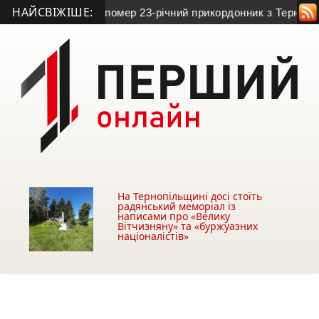
НАЙСВІЖІШЕ:
На Донеччині помер 23-річний прикордонник з Тернопільщини
На Тернопільщині досі стоїть
радянський меморіал із
написами про «Велику
Вітчизняну» та «буржуазних
націоналістів»