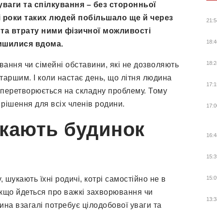
уваги та спілкування – без сторонньої
і роки таких людей побільшало ще й через
21:5
 та втрату ними фізичної можливості
18:4
лишилися вдома.
18:2
ання чи сімейні обставини, які не дозволяють
аршим. І коли настає день, що літня людина
17:1
е перетворюється на складну проблему. Тому
рішення для всіх членів родини.
17:0
кають будинок
16:4
15:3
, шукають їхні родичі, котрі самостійно не в
15:0
якщо йдеться про важкі захворювання чи
13:3
дина взагалі потребує цілодобової уваги та