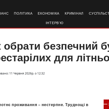
НАНС
ПОЛІТИКА
ЕКОНОМІКА
КРИМІНАЛ
СУСПІЛЬС
ІНТЕРВ’Ю
 обрати безпечний б
естарілих для літнь
овано: 11 Червня 2026р. о 12:32
амотнє проживання – нестерпне. Труднощі в