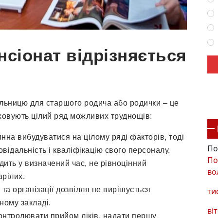
сіонат відрізняється
альницю для старшого родича або родички – це
ховують цілий ряд можливих труднощів:
нна вибудуватися на цілому ряді факторів, тоді
По
овідальність і кваліфікацію свого персоналу.
По
ить у визначений час, не рівноцінний
во
арілих.
та організації дозвілля не вирішується
ти
аному закладі.
віт
контролювати прийом ліків, надати першу