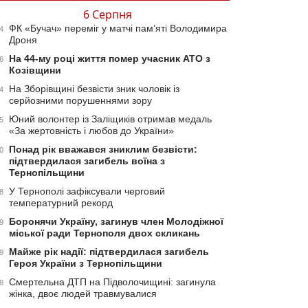
6 Серпня
ФК «Бучач» переміг у матчі пам’яті Володимира
4
Дроня
На 44-му році життя помер учасник АТО з
6
Козівщини
На Зборівщині безвісти зник чоловік із
4
серйозними порушеннями зору
Юний волонтер із Заліщиків отримав медаль
5
«За жертовність і любов до України»
Понад рік вважався зниклим безвісти:
0
підтвердилася загибель воїна з
Тернопільщини
У Тернополі зафіксували черговий
8
температурний рекорд
Боронячи Україну, загинув член Молодіжної
9
міської ради Тернополя двох скликань
Майже рік надії: підтвердилася загибель
9
Героя України з Тернопільщини
Смертельна ДТП на Підволочищині: загинула
8
жінка, двоє людей травмувалися