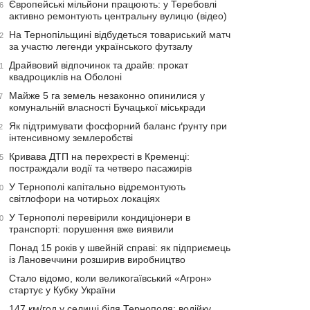
Європейські мільйони працюють: у Теребовлі
6
активно ремонтують центральну вулицю (відео)
На Тернопільщині відбудеться товариський матч
2
за участю легенди українського футзалу
Драйвовий відпочинок та драйв: прокат
1
квадроциклів на Оболоні
Майже 5 га земель незаконно опинилися у
7
комунальній власності Бучацької міськради
Як підтримувати фосфорний баланс ґрунту при
2
інтенсивному землеробстві
Кривава ДТП на перехресті в Кременці:
5
постраждали водії та четверо пасажирів
У Тернополі капітально відремонтують
0
світлофори на чотирьох локаціях
У Тернополі перевірили кондиціонери в
0
транспорті: порушення вже виявили
Понад 15 років у швейній справі: як підприємець
із Лановеччини розширив виробництво
Стало відомо, коли великогаївський «Агрон»
стартує у Кубку України
147 км/год у селищі біля Тернополя: водійку