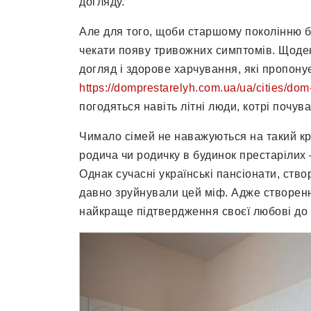
догляду.
Але для того, щоби старшому поколінню б
чекати появу тривожних симптомів. Щоден
догляд і здорове харчування, які пропон
https://domprestarelyh.com.ua/ua/cities/dom
погодяться навіть літні люди, котрі почу
Чимало сімей не наважуються на такий кр
родича чи родичку в будинок престарілих –
Однак сучасні українські пансіонати, ство
давно зруйнували цей міф. Адже створенн
найкраще підтвердження своєї любові до 