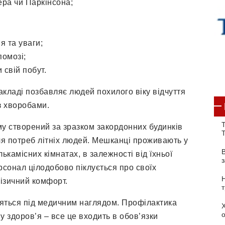
ра чи Паркінсона;
 та уваги;
помозі;
 свій побут.
акладі позбавляє людей похилого віку відчуття
з хворобами.
Т
у створений за зразком закордонних будинків
я потреб літніх людей. Мешканці проживають у
ькамісних кімнатах, в залежності від їхньої
рсонал цілодобово піклується про своїх
фізичний комфорт.
одяться під медичним наглядом. Профілактика
ну здоров’я – все це входить в обов’язки