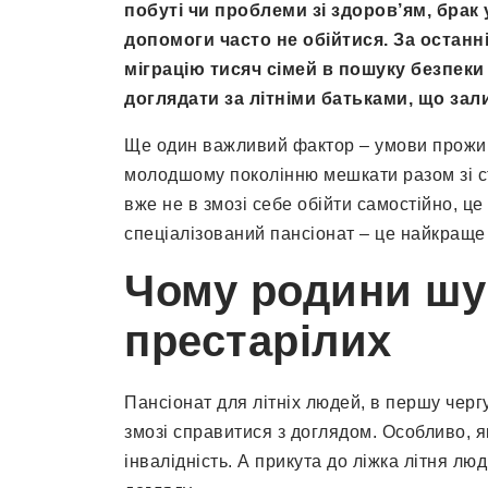
побуті чи проблеми зі здоров’ям, брак 
допомоги часто не обійтися. За останн
міграцію тисяч сімей в пошуку безпеки
доглядати за літніми батьками, що за
Ще один важливий фактор – умови прожив
молодшому поколінню мешкати разом зі ст
вже не в змозі себе обійти самостійно, ц
спеціалізований пансіонат – це найкраще 
Чому родини шу
престарілих
Пансіонат для літніх людей, в першу чергу
змозі справитися з доглядом. Особливо, 
інвалідність. А прикута до ліжка літня лю