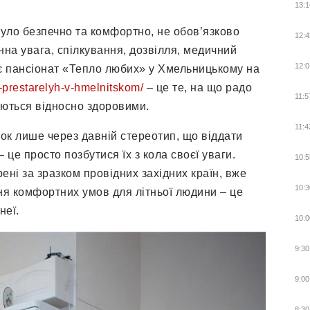
13:1
уло безпечно та комфортно, не обов’язково
12:4
на увага, спілкування, дозвілля, медичний
12:0
ує пансіонат «Тепло любих» у Хмельницькому на
-prestarelyh-v-hmelnitskom/
– це те, на що радо
11:5
ваються відносно здоровими.
11:4
ок лише через давній стереотип, що віддати
 це просто позбутися їх з кола своєї уваги.
10:5
рені за зразком провідних західних країн, вже
10:3
я комфортних умов для літньої людини – це
неї.
10:0
9:30
9:00
8:30