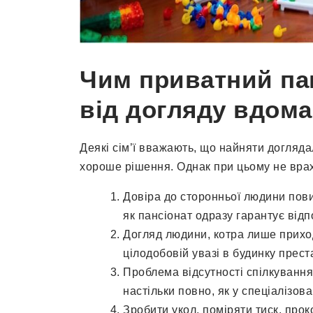
Чим приватний пан
від догляду вдома
Деякі сім’ї вважають, що найняти догляд
хороше рішення. Однак при цьому не вра
Довіра до сторонньої людини пови
як пансіонат одразу гарантує відп
Догляд людини, котра лише приход
цілодобовій увазі в будинку прест
Проблема відсутності спілкування 
настільки повно, як у спеціалізов
Зробити укол, поміряти тиск, про