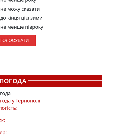
не можу сказати
до кінця цієї зими
не менше півроку
ПОГОДА
года
года у
Тернополі
логість:
ск:
ер: