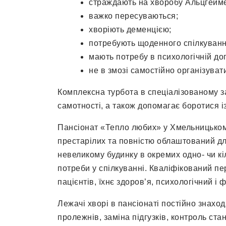
страждають на хворобу Альцгейме
важко пересуваються;
хворіють деменцією;
потребують щоденного спілкування
мають потребу в психологічній до
не в змозі самостійно організувати
Комплексна турбота в спеціалізованому з
самотності, а також допомагає боротися і
Пансіонат «Тепло любих» у Хмельницьком
престарілих та повністю облаштований дл
невеликому будинку в окремих одно- чи кіл
потреби у спілкуванні. Кваліфікований пе
пацієнтів, їхнє здоров’я, психологічний і 
Лежачі хворі в пансіонаті постійно знах
пролежнів, заміна підгузків, контроль ста