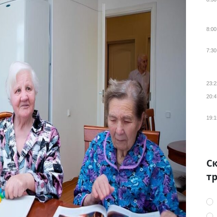
8:00
7:30
23:2
20:4
19:1
Ск
тр