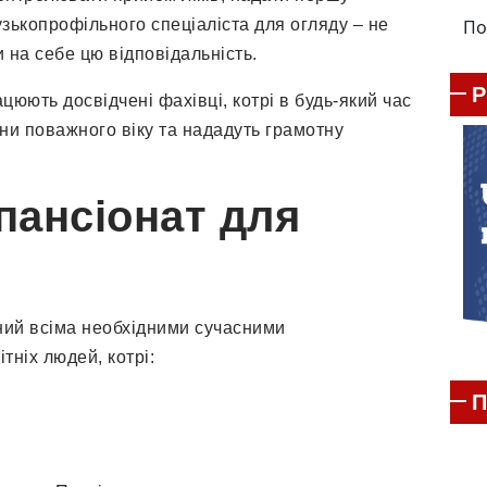
По
зькопрофільного спеціаліста для огляду – не
 на себе цю відповідальність.
цюють досвідчені фахівці, котрі в будь-який час
и поважного віку та нададуть грамотну
пансіонат для
ний всіма необхідними сучасними
тніх людей, котрі:
П