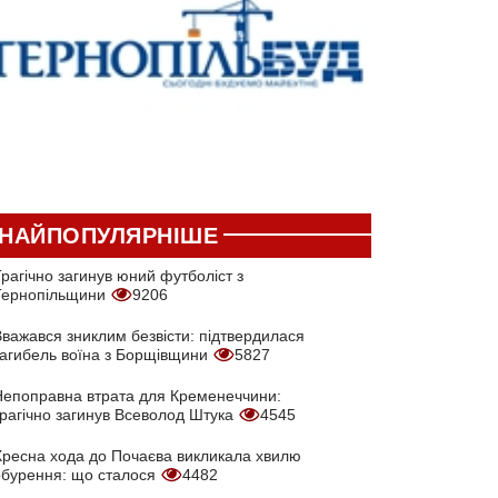
НАЙПОПУЛЯРНІШЕ
рагічно загинув юний футболіст з
Тернопільщини
9206
Вважався зниклим безвісти: підтвердилася
загибель воїна з Борщівщини
5827
Непоправна втрата для Кременеччини:
трагічно загинув Всеволод Штука
4545
Хресна хода до Почаєва викликала хвилю
обурення: що сталося
4482