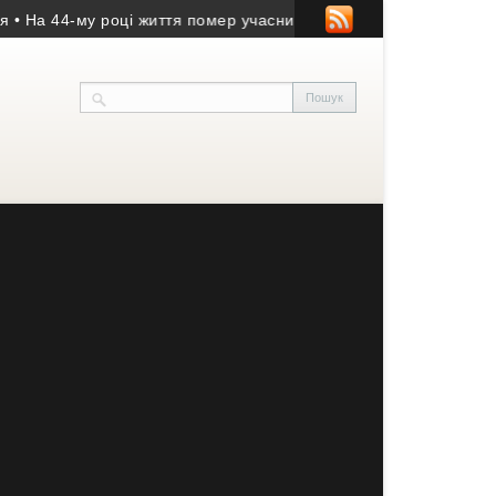
4-му році життя помер учасник АТО з Козівщини
• На Зборівщин