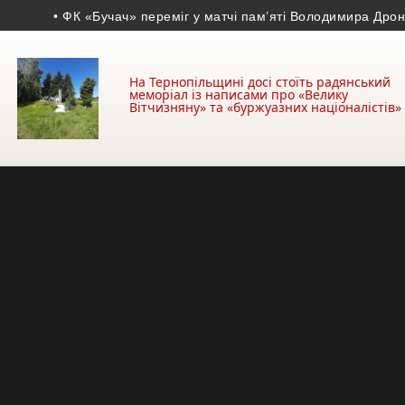
• ФК «Бучач» переміг у матчі пам’яті Володимира Дроня
• На 4
На Тернопільщині досі стоїть радянський
меморіал із написами про «Велику
Вітчизняну» та «буржуазних націоналістів»