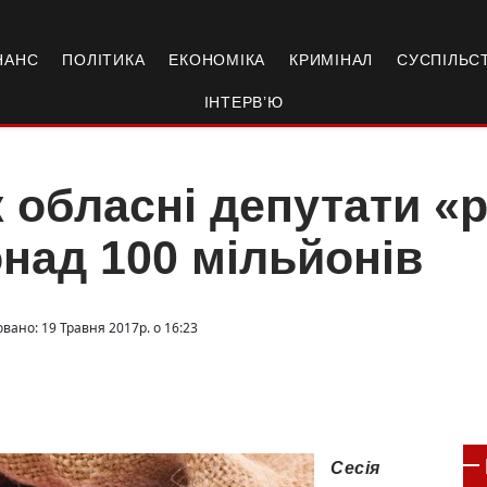
НАНС
ПОЛІТИКА
ЕКОНОМІКА
КРИМІНАЛ
СУСПІЛЬС
ІНТЕРВ’Ю
 обласні депутати «
над 100 мільйонів
вано: 19 Травня 2017р. о 16:23
Сесія