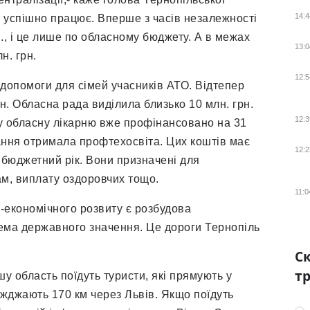
14:4
а успішно працює. Вперше з часів незалежності
., і це лише по обласному бюджету. А в межах
13:0
н. грн.
12:5
 допомоги для сімей учасників АТО. Відтепер
н. Обласна рада виділила близько 10 млн. грн.
12:3
у обласну лікарню вже профінансовано на 31
вання отримала профтехосвіта. Цих коштів має
12:2
 бюджетний рік. Вони призначені для
ам, виплату оздоровчих тощо.
11:0
економічного розвиту є розбудова
рема державного значення. Це дороги Тернопіль
Ск
тр
шу область поїдуть туристи, які прямують у
їжджають 170 км через Львів. Якщо поїдуть