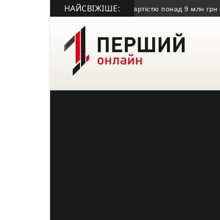
НАЙСВІЖІШЕ:
ді передали безхазяйне майно вартістю понад 9 млн грн
• У Те