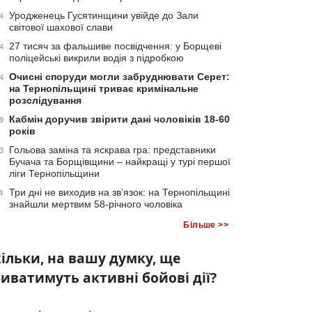
Уродженець Гусятинщини увійде до Зали
4
світової шахової слави
27 тисяч за фальшиве посвідчення: у Борщеві
4
поліцейські викрили водія з підробкою
Очисні споруди могли забруднювати Серет:
4
на Тернопільщині триває кримінальне
розслідування
Кабмін доручив звірити дані чоловіків 18-60
9
років
Гольова заміна та яскрава гра: представники
3
Бучача та Борщівщини – найкращі у турі першої
ліги Тернопільщини
Три дні не виходив на зв’язок: на Тернопільщині
4
знайшли мертвим 58-річного чоловіка
Більше >>
ільки, на вашу думку, ще
иватимуть активні бойові дії?