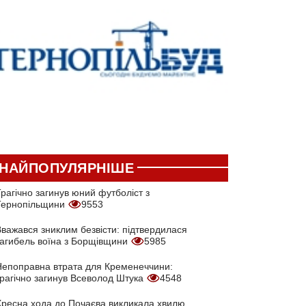
НАЙПОПУЛЯРНІШЕ
рагічно загинув юний футболіст з
Тернопільщини
9553
Вважався зниклим безвісти: підтвердилася
загибель воїна з Борщівщини
5985
Непоправна втрата для Кременеччини:
трагічно загинув Всеволод Штука
4548
Хресна хода до Почаєва викликала хвилю