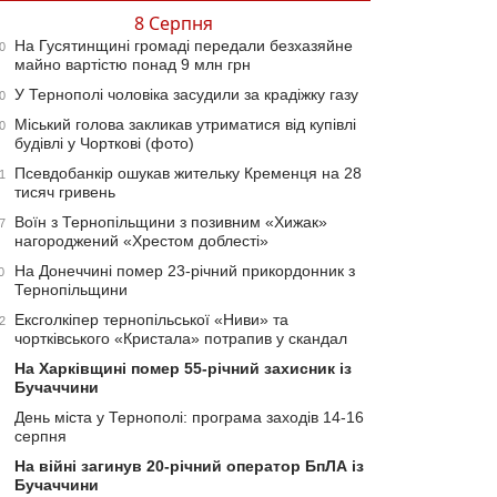
8 Серпня
На Гусятинщині громаді передали безхазяйне
0
майно вартістю понад 9 млн грн
У Тернополі чоловіка засудили за крадіжку газу
0
Міський голова закликав утриматися від купівлі
0
будівлі у Чорткові (фото)
Псевдобанкір ошукав жительку Кременця на 28
1
тисяч гривень
Воїн з Тернопільщини з позивним «Хижак»
7
нагороджений «Хрестом доблесті»
На Донеччині помер 23-річний прикордонник з
0
Тернопільщини
Ексголкіпер тернопільської «Ниви» та
2
чортківського «Кристала» потрапив у скандал
На Харківщині помер 55-річний захисник із
Бучаччини
День міста у Тернополі: програма заходів 14-16
серпня
На війні загинув 20-річний оператор БпЛА із
Бучаччини