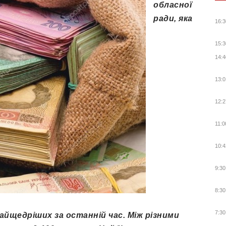
обласної
ради, яка
16:3
15:3
14:4
13:0
12:2
11:0
10:4
9:30
8:30
7:30
найщедріших за останній час. Між різними