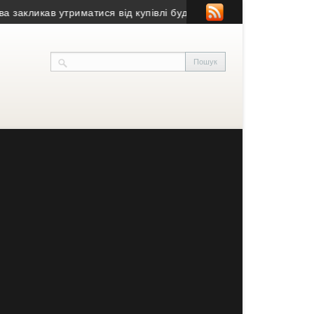
икав утриматися від купівлі будівлі у Чорткові (фото)
• Псевдоб