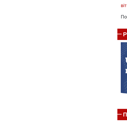
віт
По
П