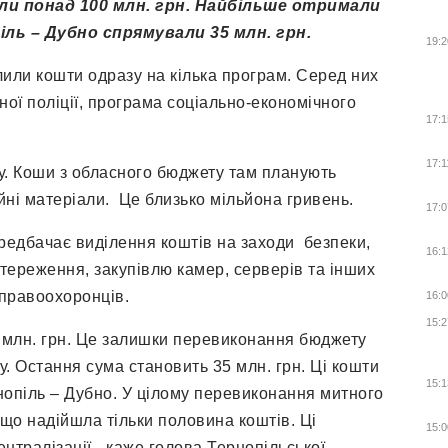
и понад 100 млн. грн. Найбільше отримали
ль – Дубно спрямували 35 млн. грн.
19:2
ілили кошти одразу на кілька програм. Серед них
ної поліції, програма соціально-економічного
17:1
17:1
у. Коши з обласного бюджету там планують
ійні матеріали. Це близько мільйона гривень.
17:0
ередбачає виділення коштів на заходи безпеки,
16:1
тереження, закупівлю камер, серверів та інших
 правоохоронців.
16:0
15:2
0 млн. грн. Це залишки перевиконання бюджету
. Остання сума становить 35 млн. грн. Ці кошти
15:1
нопіль – Дубно. У цілому перевиконання митного
и що надійшла тільки половина коштів. Ці
15:0
тралізації,- каже голова Тернопільської