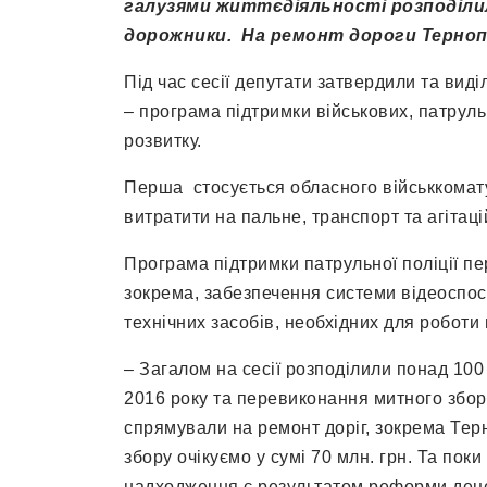
галузями життєдіяльності розподілил
дорожники. На ремонт дороги Тернопі
Під час сесії депутати затвердили та вид
– програма підтримки військових, патруль
розвитку.
Перша стосується обласного військкомат
витратити на пальне, транспорт та агітац
Програма підтримки патрульної поліції п
зокрема, забезпечення системи відеоспос
технічних засобів, необхідних для роботи
– Загалом на сесії розподілили понад 10
2016 року та перевиконання митного збору
спрямували на ремонт доріг, зокрема Тер
збору очікуємо у сумі 70 млн. грн. Та пок
надходження є результатом реформи децен