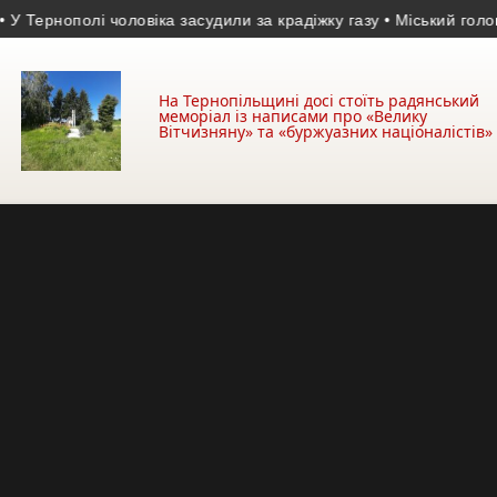
рнополі чоловіка засудили за крадіжку газу
• Міський голова закл
На Тернопільщині досі стоїть радянський
меморіал із написами про «Велику
Вітчизняну» та «буржуазних націоналістів»