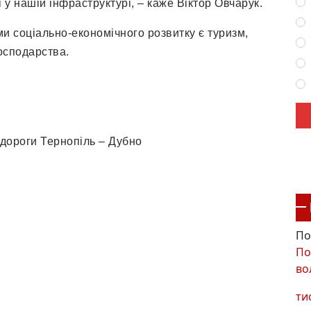
у нашій інфраструктурі, – каже Віктор Овчарук.
 соціально-економічного розвитку є туризм,
господарства.
 дороги Тернопіль – Дубно
По
По
во
ти