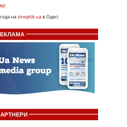
ер:
года на
sinoptik.ua
в Одесі
РЕКЛАМА
АРТНЕРИ