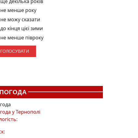
ще декілька років
не менше року
не можу сказати
до кінця цієї зими
не менше півроку
ПОГОДА
года
года у
Тернополі
логість:
ск: