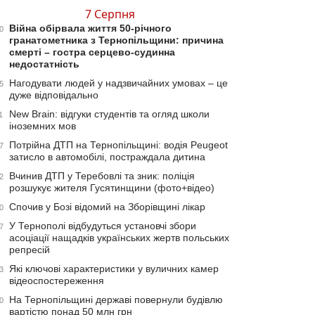
7 Серпня
Війна обірвала життя 50-річного
0
гранатометника з Тернопільщини: причина
смерті – гостра серцево-судинна
недостатність
Нагодувати людей у надзвичайних умовах – це
5
дуже відповідально
New Brain: відгуки студентів та огляд школи
1
іноземних мов
Потрійна ДТП на Тернопільщині: водія Peugeot
7
затисло в автомобілі, постраждала дитина
Вчинив ДТП у Теребовлі та зник: поліція
2
розшукує жителя Гусятинщини (фото+відео)
Спочив у Бозі відомий на Зборівщині лікар
0
У Тернополі відбудуться установчі збори
7
асоціації нащадків українських жертв польських
репресій
Які ключові характеристики у вуличних камер
3
відеоспостереження
На Тернопільщині державі повернули будівлю
0
вартістю понад 50 млн грн