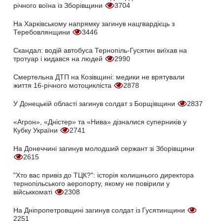
річного воїна із Зборівщини
3704
На Харківському напрямку загинув нацгвардієць з
Теребовлянщини
3446
Скандал: водій автобуса Тернопіль-Гусятин виїхав на
тротуар і кидався на людей
2990
Смертельна ДТП на Козівщині: медики не врятували
життя 16-річного мотоцикліста
2878
У Донецькій області загинув солдат з Борщівщини
2837
«Агрон», «Дністер» та «Нива» дізналися суперників у
Кубку України
2741
На Донеччині загинув молодший сержант зі Зборівщини
2615
"Хто вас привіз до ТЦК?": історія колишнього директора
тернопільського аеропорту, якому не повірили у
військкоматі
2308
На Дніпропетровщині загинув солдат із Гусятинщини
2251