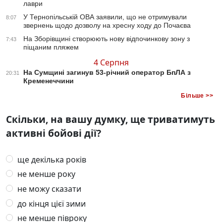
лаври
У Тернопільській ОВА заявили, що не отримували
8:07
звернень щодо дозволу на хресну ходу до Почаєва
На Зборівщині створюють нову відпочинкову зону з
7:43
піщаним пляжем
4 Серпня
На Сумщині загинув 53-річний оператор БпЛА з
20:31
Кременеччини
Більше >>
Скільки, на вашу думку, ще триватимуть
активні бойові дії?
ще декілька років
не менше року
не можу сказати
до кінця цієї зими
не менше півроку