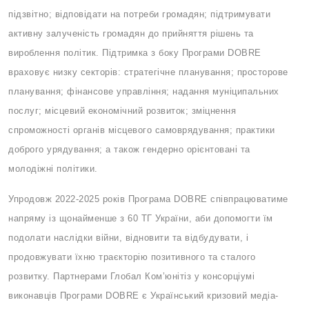
підзвітно; відповідати на потреби громадян; підтримувати
активну залученість громадян до прийняття рішень та
вироблення політик. Підтримка з боку Програми DOBRE
враховує низку секторів: стратегічне планування; просторове
планування; фінансове управління; надання муніципальних
послуг; місцевий економічний розвиток; зміцнення
спроможності органів місцевого самоврядування; практики
доброго урядування; а також гендерно орієнтовані та
молодіжні політики.
Упродовж 2022-2025 років Програма DOBRE співпрацюватиме
напряму із щонайменше з 60 ТГ України, аби допомогти їм
подолати наслідки війни, відновити та відбудувати, і
продовжувати їхню траєкторію позитивного та сталого
розвитку. Партнерами Глобал Ком’юнітіз у консорціумі
виконавців Програми DOBRE є Український кризовий медіа-