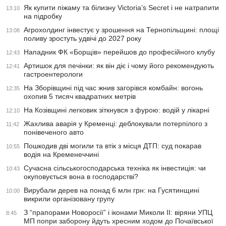
Як купити піжаму та білизну Victoria’s Secret і не натрапити
13:10
на підробку
Агрохолдинг інвестує у зрошення на Тернопільщині: площі
13:08
поливу зростуть удвічі до 2027 року
Нападник ФК «Борщів» перейшов до професійного клубу
12:43
Артишок для печінки: як він діє і чому його рекомендують
12:41
гастроентерологи
На Зборівщині під час жнив загорівся комбайн: вогонь
12:35
охопив 5 тисяч квадратних метрів
На Козівщині легковик зіткнувся з фурою: водій у лікарні
12:10
Жахлива аварія у Кременці: деблокували потерпілого з
11:42
понівеченого авто
Пошкодив дві могили та втік з місця ДТП: суд покарав
10:55
водія на Кременеччині
Сучасна сільськогосподарська техніка як інвестиція: чи
10:43
окуповується вона в господарстві?
Вирубали дерев на понад 6 млн грн: на Гусятинщині
10:00
викрили організовану групу
З “прапорами Новоросії” і іконами Миколи ІІ: віряни УПЦ
8:45
МП попри заборону йдуть хресним ходом до Почаївської