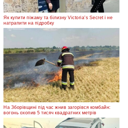
Як купити піжаму та білизну Victoria’s Secret і не
натрапити на підробку
На Зборівщині під час жнив загорівся комбайн:
вогонь охопив 5 тисяч квадратних метрів