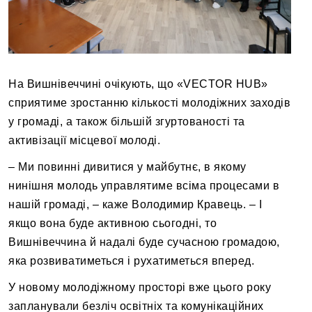
На Вишнівеччині очікують, що «VECTOR HUB»
сприятиме зростанню кількості молодіжних заходів
у громаді, а також більшій згуртованості та
активізації місцевої молоді.
– Ми повинні дивитися у майбутнє, в якому
нинішня молодь управлятиме всіма процесами в
нашій громаді, – каже Володимир Кравець. – І
якщо вона буде активною сьогодні, то
Вишнівеччина й надалі буде сучасною громадою,
яка розвиватиметься і рухатиметься вперед.
У новому молодіжному просторі вже цього року
запланували безліч освітніх та комунікаційних