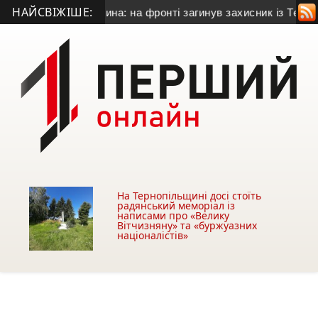
НАЙСВІЖІШЕ:
кону для сина: на фронті загинув захисник із Тернополя
• У
На Тернопільщині досі стоїть
радянський меморіал із
написами про «Велику
Вітчизняну» та «буржуазних
націоналістів»