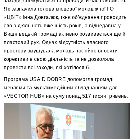
заходи, спілкуватися та проводити час із користю.
Як зазначила голова місцевої молодіжної ГО
«ЦВІТ» Інна Довгалюк, їхнє об’єднання проводить
свою діяльність вже шість років, а віднедавна у
Вишнівецькій громаді активно розвивається ще й
пластовий рух. Однак відсутність власного
простору змушувала молодь постійно вносити
корективи в свою діяльність та не дозволяла
провести всі заходи, які хотілося б.
Програма USAID DOBRE допомогла громаді
меблями та мультимедійним обладнанням для
«VECTOR HUB» на суму понад 517 тисяч гривень.