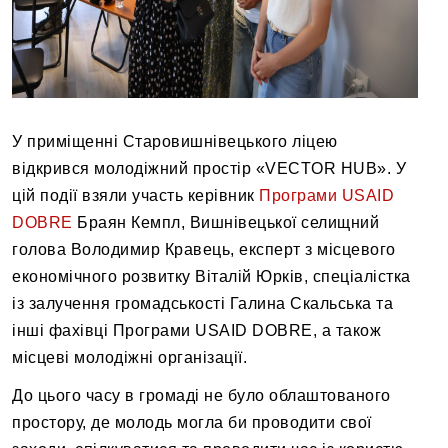
У приміщенні Старовишнівецького ліцею
відкрився молодіжний простір «VECTOR HUB». У
цій події взяли участь керівник
Програми USAID
DOBRE
Браян Кемпл, Вишнівецької селищний
голова Володимир Кравець, експерт з місцевого
економічного розвитку Віталій Юрків, спеціалістка
із залучення громадськості Галина Скальська та
інші фахівці Програми USAID DOBRE, а також
місцеві молодіжні організації.
До цього часу в громаді не було облаштованого
простору, де молодь могла би проводити свої