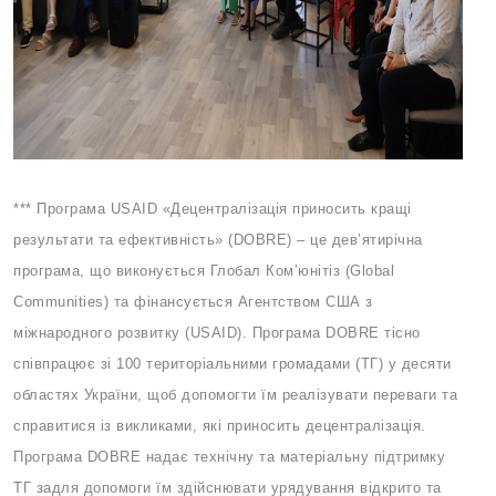
*** Програма USAID «Децентралізація приносить кращі
результати та ефективність» (DOBRE) – це дев’ятирічна
програма, що виконується Глобал Ком’юнітіз (Global
Communities) та фінансується Агентством США з
міжнародного розвитку (USAID). Програма DOBRE тісно
співпрацює зі 100 територіальними громадами (ТГ) у десяти
областях України, щоб допомогти їм реалізувати переваги та
справитися із викликами, які приносить децентралізація.
Програма DOBRE надає технічну та матеріальну підтримку
ТГ задля допомоги їм здійснювати урядування відкрито та