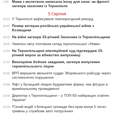
Мама з молитвою написала ікону для сина: на фронті
7:30
загинув захисник із Тернополя
5 Серпня
У Тернополі зафіксували температурний рекорд
23:22
Помер ветеран російсько-української війни з
20:47
Козівщини
На війні загинув 33-річний Захисник із Тернопільщини
19:15
Чемпіон світу поповнив склад тернопільської «Ниви»
18:55
На Тернопільщині апеляційний суд підтвердив 15-
17:54
річний вирок за вбивство випускниці
Виконуючи бойове завдання, загинув випускник
17:47
тернопільського ліцею
ВРП вирішила звільнити суддю Зборівського райсуду через
16:02
систематичні порушення
Ліфт у Бучацькій лікарні будуватиме фірма, яка фігурує в
14:08
кримінальному провадженні
Директор з Тернопільщини – у ТОП-50 найкращих освітян
14:00
України!
П’яний водій з Білецької громади без прав кинув 5 тисяч
13:18
гривень у службове авто патрульних