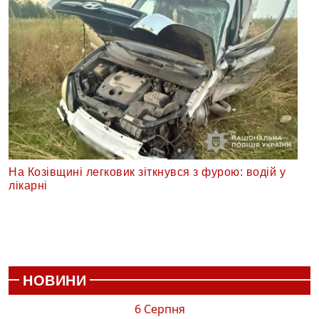
На Козівщині легковик зіткнувся з фурою: водій у
лікарні
НОВИНИ
6 Серпня