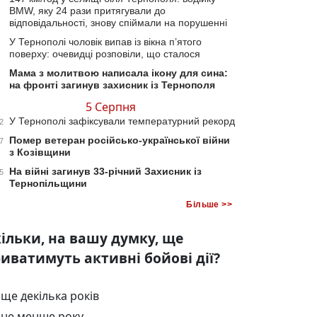
BMW, яку 24 рази притягували до
відповідальності, знову спіймали на порушенні
У Тернополі чоловік випав із вікна п’ятого
поверху: очевидці розповіли, що сталося
Мама з молитвою написала ікону для сина:
на фронті загинув захисник із Тернополя
5 Серпня
У Тернополі зафіксували температурний рекорд
2
Помер ветеран російсько-української війни
7
з Козівщини
На війні загинув 33-річний Захисник із
5
Тернопільщини
Більше >>
ільки, на вашу думку, ще
иватимуть активні бойові дії?
ще декілька років
не менше року