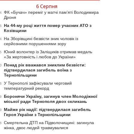
6 Серпня
ФК «Бучач» переміг у матчі пам’яті Володимира
4
Дроня
На 44-му році життя помер учасник АТО з
6
Козівщини
На Зборівщині безвісти зник чоловік із
4
серйозними порушеннями зору
Юний волонтер із Заліщиків отримав медаль
5
«За жертовність і любов до України»
Понад рік вважався зниклим безвісти:
0
підтвердилася загибель воїна з
Тернопільщини
У Тернополі зафіксували черговий
8
температурний рекорд
Боронячи Україну, загинув член Молодіжної
9
міської ради Тернополя двох скликань
Майже рік надії: підтвердилася загибель
9
Героя України з Тернопільщини
Смертельна ДТП на Підволочищині: загинула
8
жінка, двоє людей травмувалися