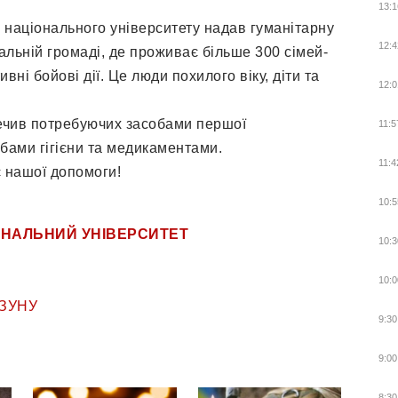
13:1
 національного університету надав гуманітарну
12:4
іальній громаді, де проживає більше 300 сімей-
ивні бойові дії. Це люди похилого віку, діти та
12:0
ечив потребуючих засобами першої
11:5
бами гігієни та медикаментами.
11:4
є нашої допомоги!
10:5
ОНАЛЬНИЙ УНІВЕРСИТЕТ
10:3
10:0
ЗУНУ
9:30
9:00
8:30