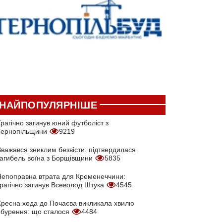
НАЙПОПУЛЯРНІШЕ
рагічно загинув юний футболіст з
Тернопільщини
9219
Вважався зниклим безвісти: підтвердилася
загибель воїна з Борщівщини
5835
Непоправна втрата для Кременеччини:
трагічно загинув Всеволод Штука
4545
Хресна хода до Почаєва викликала хвилю
обурення: що сталося
4484