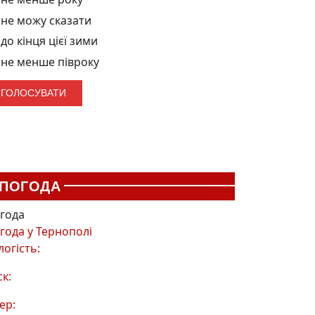
не можу сказати
до кінця цієї зими
не менше півроку
ПОГОДА
года
года у
Тернополі
логість:
ск:
ер: