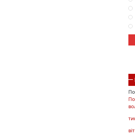
По
По
во
ти
віт