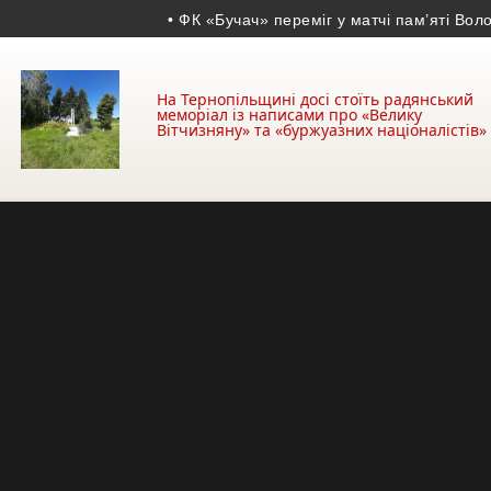
• ФК «Бучач» переміг у матчі пам’яті Володим
На Тернопільщині досі стоїть радянський
меморіал із написами про «Велику
Вітчизняну» та «буржуазних націоналістів»