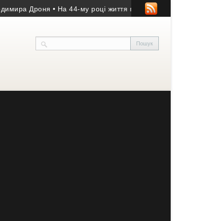
ира Дроня
• На 44-му році життя помер учасник АТО з Козівщин