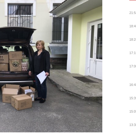
21:5
18:4
18:2
17:1
17:0
16:4
15:3
15:0
13:3