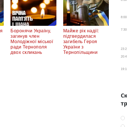
8:00
7:30
ся
Боронячи Україну,
Майже рік надії:
загинув член
підтвердилася
Молодіжної міської
загибель Героя
ради Тернополя
України з
23:2
двох скликань
Тернопільщини
20:4
19:1
Ск
тр