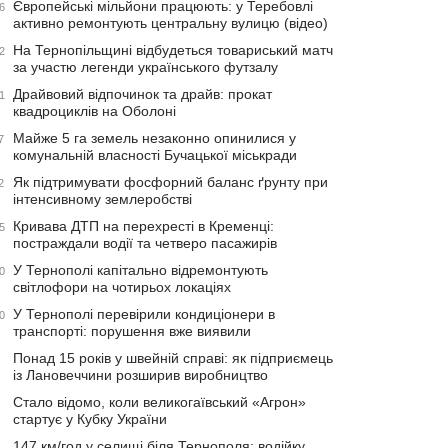
Європейські мільйони працюють: у Теребовлі
6
активно ремонтують центральну вулицю (відео)
На Тернопільщині відбудеться товариський матч
2
за участю легенди українського футзалу
Драйвовий відпочинок та драйв: прокат
1
квадроциклів на Оболоні
Майже 5 га земель незаконно опинилися у
7
комунальній власності Бучацької міськради
Як підтримувати фосфорний баланс ґрунту при
2
інтенсивному землеробстві
Кривава ДТП на перехресті в Кременці:
5
постраждали водії та четверо пасажирів
У Тернополі капітально відремонтують
0
світлофори на чотирьох локаціях
У Тернополі перевірили кондиціонери в
0
транспорті: порушення вже виявили
Понад 15 років у швейній справі: як підприємець
із Лановеччини розширив виробництво
Стало відомо, коли великогаївський «Агрон»
стартує у Кубку України
147 км/год у селищі біля Тернополя: водійку