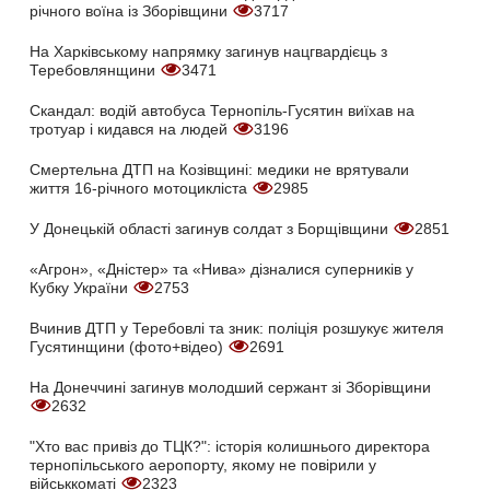
річного воїна із Зборівщини
3717
На Харківському напрямку загинув нацгвардієць з
Теребовлянщини
3471
Скандал: водій автобуса Тернопіль-Гусятин виїхав на
тротуар і кидався на людей
3196
Смертельна ДТП на Козівщині: медики не врятували
життя 16-річного мотоцикліста
2985
У Донецькій області загинув солдат з Борщівщини
2851
«Агрон», «Дністер» та «Нива» дізналися суперників у
Кубку України
2753
Вчинив ДТП у Теребовлі та зник: поліція розшукує жителя
Гусятинщини (фото+відео)
2691
На Донеччині загинув молодший сержант зі Зборівщини
2632
"Хто вас привіз до ТЦК?": історія колишнього директора
тернопільського аеропорту, якому не повірили у
військкоматі
2323