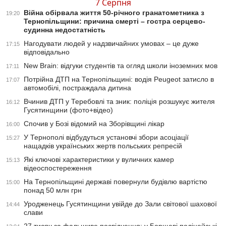
7 Серпня
Війна обірвала життя 50-річного гранатометника з
19:20
Тернопільщини: причина смерті – гостра серцево-
судинна недостатність
Нагодувати людей у надзвичайних умовах – це дуже
17:15
відповідально
New Brain: відгуки студентів та огляд школи іноземних мов
17:11
Потрійна ДТП на Тернопільщині: водія Peugeot затисло в
17:07
автомобілі, постраждала дитина
Вчинив ДТП у Теребовлі та зник: поліція розшукує жителя
16:12
Гусятинщини (фото+відео)
Спочив у Бозі відомий на Зборівщині лікар
16:00
У Тернополі відбудуться установчі збори асоціації
15:27
нащадків українських жертв польських репресій
Які ключові характеристики у вуличних камер
15:13
відеоспостереження
На Тернопільщині державі повернули будівлю вартістю
15:00
понад 50 млн грн
Уродженець Гусятинщини увійде до Зали світової шахової
14:44
слави