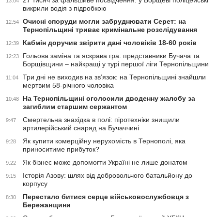
27 тисяч за фальшиве посвідчення: у Борщеві поліцейські
13:04
викрили водія з підробкою
Очисні споруди могли забруднювати Серет: на
12:54
Тернопільщині триває кримінальне розслідування
Кабмін доручив звірити дані чоловіків 18-60 років
12:39
Гольова заміна та яскрава гра: представники Бучача та
12:23
Борщівщини – найкращі у турі першої ліги Тернопільщини
Три дні не виходив на зв’язок: на Тернопільщині знайшли
11:04
мертвим 58-річного чоловіка
На Тернопільщині оголосили дводенну жалобу за
10:48
загиблим старшим сержантом
Смертельна знахідка в полі: піротехніки знищили
9:47
артилерійський снаряд на Бучаччині
Як купити комерційну нерухомість в Тернополі, яка
9:28
приноситиме прибуток?
Як бізнес може допомогти Україні не лише донатом
9:22
Історія Азову: шлях від добровольчого батальйону до
9:15
корпусу
Перестало битися серце військовослужбовця з
8:30
Бережанщини