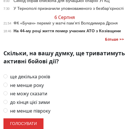
Синод обрав єпископа для Бучацької єпархії УГКЦ
8:00
У Тернополі призначили уповноваженого з безбар’єрності
7:30
6 Серпня
ФК «Бучач» переміг у матчі пам’яті Володимира Дроня
21:54
На 44-му році життя помер учасник АТО з Козівщини
18:46
Більше >>
Скільки, на вашу думку, ще триватимуть
активні бойові дії?
ще декілька років
не менше року
не можу сказати
до кінця цієї зими
не менше півроку