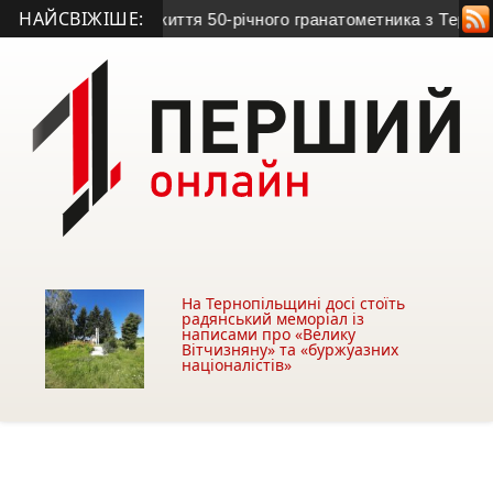
НАЙСВІЖІШЕ:
 Війна обірвала життя 50-річного гранатометника з Тернопіл
На Тернопільщині досі стоїть
радянський меморіал із
написами про «Велику
Вітчизняну» та «буржуазних
націоналістів»