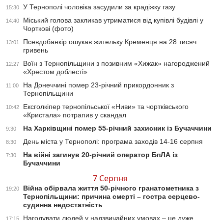
У Тернополі чоловіка засудили за крадіжку газу
15:30
Міський голова закликав утриматися від купівлі будівлі у
14:40
Чорткові (фото)
Псевдобанкір ошукав жительку Кременця на 28 тисяч
13:01
гривень
Воїн з Тернопільщини з позивним «Хижак» нагороджений
12:27
«Хрестом доблесті»
На Донеччині помер 23-річний прикордонник з
11:00
Тернопільщини
Ексголкіпер тернопільської «Ниви» та чортківського
10:42
«Кристала» потрапив у скандал
На Харківщині помер 55-річний захисник із Бучаччини
9:30
День міста у Тернополі: програма заходів 14-16 серпня
8:30
На війні загинув 20-річний оператор БпЛА із
7:30
Бучаччини
7 Серпня
Війна обірвала життя 50-річного гранатометника з
19:20
Тернопільщини: причина смерті – гостра серцево-
судинна недостатність
Нагодувати людей у надзвичайних умовах – це дуже
17:15