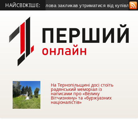
НАЙСВІЖІШЕ:
азу
• Міський голова закликав утриматися від купівлі будівлі 
На Тернопільщині досі стоїть
радянський меморіал із
написами про «Велику
Вітчизняну» та «буржуазних
націоналістів»