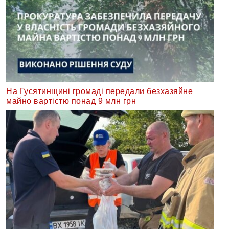
На Гусятинщині громаді передали безхазяйне
майно вартістю понад 9 млн грн