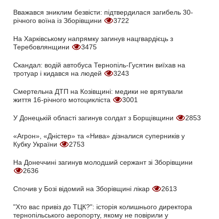
Вважався зниклим безвісти: підтвердилася загибель 30-
річного воїна із Зборівщини
3722
На Харківському напрямку загинув нацгвардієць з
Теребовлянщини
3475
Скандал: водій автобуса Тернопіль-Гусятин виїхав на
тротуар і кидався на людей
3243
Смертельна ДТП на Козівщині: медики не врятували
життя 16-річного мотоцикліста
3001
У Донецькій області загинув солдат з Борщівщини
2853
«Агрон», «Дністер» та «Нива» дізналися суперників у
Кубку України
2753
На Донеччині загинув молодший сержант зі Зборівщини
2636
Спочив у Бозі відомий на Зборівщині лікар
2613
"Хто вас привіз до ТЦК?": історія колишнього директора
тернопільського аеропорту, якому не повірили у