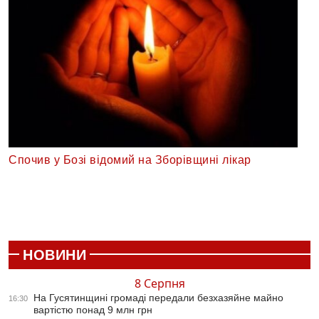
Спочив у Бозі відомий на Зборівщині лікар
НОВИНИ
8 Серпня
На Гусятинщині громаді передали безхазяйне майно
16:30
вартістю понад 9 млн грн