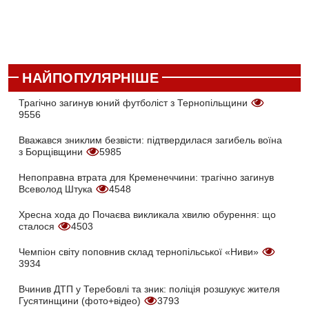
НАЙПОПУЛЯРНІШЕ
Трагічно загинув юний футболіст з Тернопільщини
9556
Вважався зниклим безвісти: підтвердилася загибель воїна
з Борщівщини
5985
Непоправна втрата для Кременеччини: трагічно загинув
Всеволод Штука
4548
Хресна хода до Почаєва викликала хвилю обурення: що
сталося
4503
Чемпіон світу поповнив склад тернопільської «Ниви»
3934
Вчинив ДТП у Теребовлі та зник: поліція розшукує жителя
Гусятинщини (фото+відео)
3793