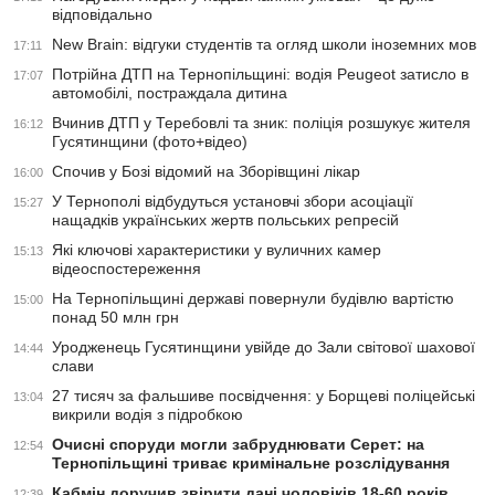
відповідально
New Brain: відгуки студентів та огляд школи іноземних мов
17:11
Потрійна ДТП на Тернопільщині: водія Peugeot затисло в
17:07
автомобілі, постраждала дитина
Вчинив ДТП у Теребовлі та зник: поліція розшукує жителя
16:12
Гусятинщини (фото+відео)
Спочив у Бозі відомий на Зборівщині лікар
16:00
У Тернополі відбудуться установчі збори асоціації
15:27
нащадків українських жертв польських репресій
Які ключові характеристики у вуличних камер
15:13
відеоспостереження
На Тернопільщині державі повернули будівлю вартістю
15:00
понад 50 млн грн
Уродженець Гусятинщини увійде до Зали світової шахової
14:44
слави
27 тисяч за фальшиве посвідчення: у Борщеві поліцейські
13:04
викрили водія з підробкою
Очисні споруди могли забруднювати Серет: на
12:54
Тернопільщині триває кримінальне розслідування
Кабмін доручив звірити дані чоловіків 18-60 років
12:39