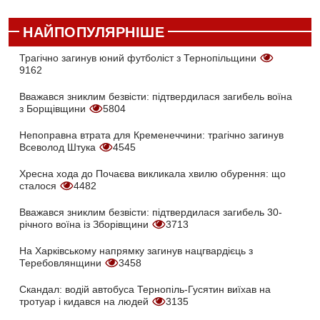
НАЙПОПУЛЯРНІШЕ
Трагічно загинув юний футболіст з Тернопільщини
9162
Вважався зниклим безвісти: підтвердилася загибель воїна
з Борщівщини
5804
Непоправна втрата для Кременеччини: трагічно загинув
Всеволод Штука
4545
Хресна хода до Почаєва викликала хвилю обурення: що
сталося
4482
Вважався зниклим безвісти: підтвердилася загибель 30-
річного воїна із Зборівщини
3713
На Харківському напрямку загинув нацгвардієць з
Теребовлянщини
3458
Скандал: водій автобуса Тернопіль-Гусятин виїхав на
тротуар і кидався на людей
3135