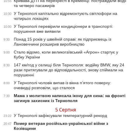
Кривава ДТП на перехресті в Кременці: постраждали водії
10:55
та четверо пасажирів
У Тернополі капітально відремонтують світлофори на
10:30
чотирьох локаціях
У Тернополі перевірили кондиціонери в транспорті:
10:00
порушення вже виявили
Понад 15 років у швейній справі: як підприємець із
9:30
Лановеччини розширив виробництво
Стало відомо, коли великогаївський «Агрон» стартує у
9:00
Кубку України
147 км/год у селищі біля Тернополя: водійку BMW, яку 24
8:30
рази притягували до відповідальності, знову спіймали на
порушенні
У Тернополі чоловік випав із вікна п’ятого поверху:
8:00
очевидці розповіли, що сталося
Мама з молитвою написала ікону для сина: на фронті
7:30
загинув захисник із Тернополя
5 Серпня
У Тернополі зафіксували температурний рекорд
23:22
Помер ветеран російсько-української війни з
20:47
Козівщини