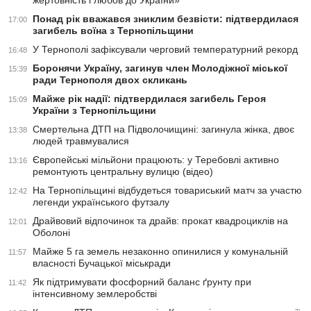
жертовність і любов до України»
Понад рік вважався зниклим безвісти: підтвердилася
17:00
загибель воїна з Тернопільщини
У Тернополі зафіксували черговий температурний рекорд
16:48
Боронячи Україну, загинув член Молодіжної міської
15:39
ради Тернополя двох скликань
Майже рік надії: підтвердилася загибель Героя
15:09
України з Тернопільщини
Смертельна ДТП на Підволочищині: загинула жінка, двоє
13:38
людей травмувалися
Європейські мільйони працюють: у Теребовлі активно
13:16
ремонтують центральну вулицю (відео)
На Тернопільщині відбудеться товариський матч за участю
12:42
легенди українського футзалу
Драйвовий відпочинок та драйв: прокат квадроциклів на
12:01
Оболоні
Майже 5 га земель незаконно опинилися у комунальній
11:57
власності Бучацької міськради
Як підтримувати фосфорний баланс ґрунту при
11:42
інтенсивному землеробстві