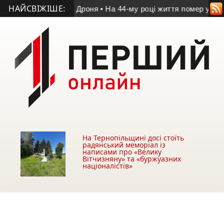
НАЙСВІЖІШЕ:
’яті Володимира Дроня
• На 44-му році життя помер учасник А
На Тернопільщині досі стоїть
радянський меморіал із
написами про «Велику
Вітчизняну» та «буржуазних
націоналістів»