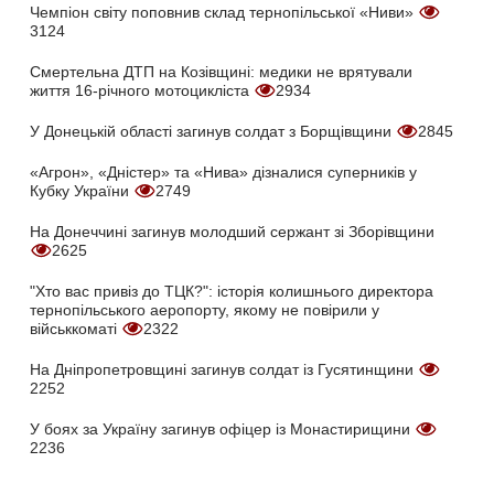
Чемпіон світу поповнив склад тернопільської «Ниви»
3124
Смертельна ДТП на Козівщині: медики не врятували
життя 16-річного мотоцикліста
2934
У Донецькій області загинув солдат з Борщівщини
2845
«Агрон», «Дністер» та «Нива» дізналися суперників у
Кубку України
2749
На Донеччині загинув молодший сержант зі Зборівщини
2625
"Хто вас привіз до ТЦК?": історія колишнього директора
тернопільського аеропорту, якому не повірили у
військкоматі
2322
На Дніпропетровщині загинув солдат із Гусятинщини
2252
У боях за Україну загинув офіцер із Монастирищини
2236