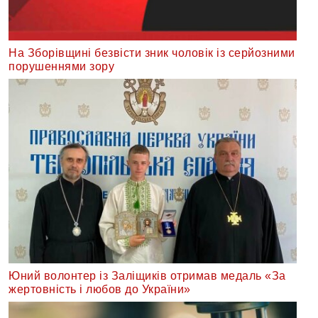
На Зборівщині безвісти зник чоловік із серйозними
порушеннями зору
Юний волонтер із Заліщиків отримав медаль «За
жертовність і любов до України»