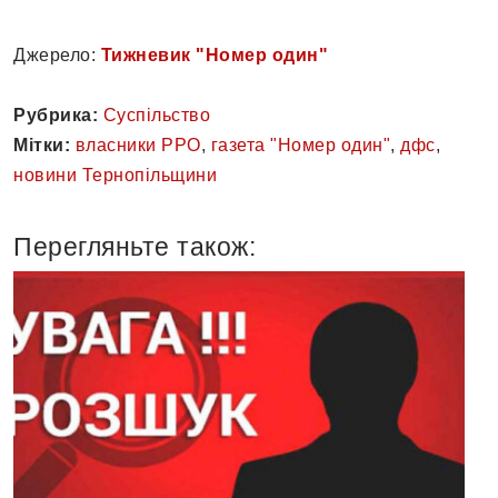
Джерело:
Тижневик "Номер один"
Рубрика:
Суспільство
Мітки:
власники РРО
,
газета "Номер один"
,
дфс
,
новини Тернопільщини
Перегляньте також: