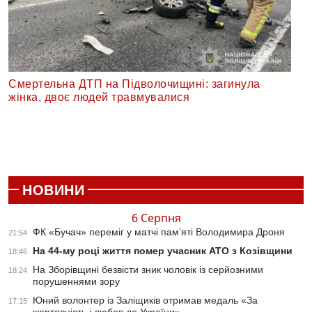
Смертельна ДТП на Підволочищині: загинула
жінка, двоє людей травмувалися
НОВИНИ
6 Серпня
ФК «Бучач» переміг у матчі пам’яті Володимира Дроня
21:54
На 44-му році життя помер учасник АТО з Козівщини
18:46
На Зборівщині безвісти зник чоловік із серйозними
18:24
порушеннями зору
Юний волонтер із Заліщиків отримав медаль «За
17:15