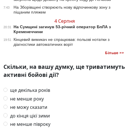
На Зборівщині створюють нову відпочинкову зону з
7:43
піщаним пляжем
4 Серпня
На Сумщині загинув 53-річний оператор БпЛА з
20:31
Кременеччини
Кінцевий вимикач не спрацював: польові нотатки з
19:51
діагностики автоматичних воріт
Більше >>
Скільки, на вашу думку, ще триватимуть
активні бойові дії?
ще декілька років
не менше року
не можу сказати
до кінця цієї зими
не менше півроку