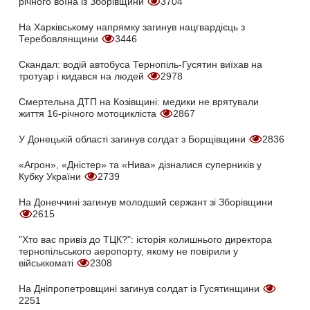
річного воїна із Зборівщини
3704
На Харківському напрямку загинув нацгвардієць з
Теребовлянщини
3446
Скандал: водій автобуса Тернопіль-Гусятин виїхав на
тротуар і кидався на людей
2978
Смертельна ДТП на Козівщині: медики не врятували
життя 16-річного мотоцикліста
2867
У Донецькій області загинув солдат з Борщівщини
2836
«Агрон», «Дністер» та «Нива» дізналися суперників у
Кубку України
2739
На Донеччині загинув молодший сержант зі Зборівщини
2615
"Хто вас привіз до ТЦК?": історія колишнього директора
тернопільського аеропорту, якому не повірили у
військкоматі
2308
На Дніпропетровщині загинув солдат із Гусятинщини
2251