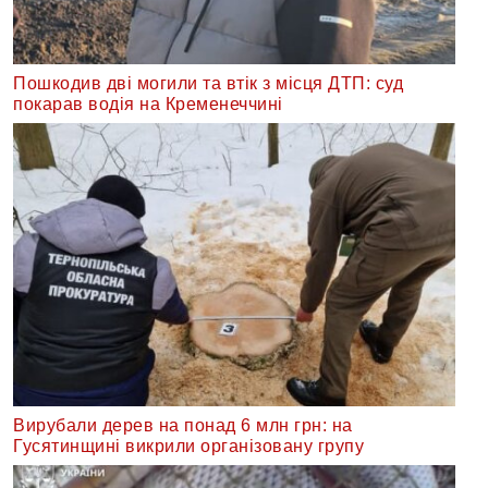
Пошкодив дві могили та втік з місця ДТП: суд
покарав водія на Кременеччині
Вирубали дерев на понад 6 млн грн: на
Гусятинщині викрили організовану групу