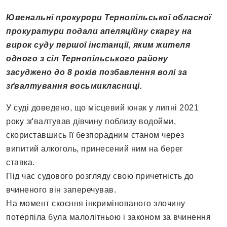
Ювенальні прокурори Тернопільської обласної
прокуратури подали апеляційну скаргу на
вирок суду першої інстанції, яким жителя
одного з сіл Тернопільського району
засуджено до 8 років позбавлення волі за
зґвалтування восьмикласниці.
У суді доведено, що місцевий юнак у липні 2021
року зґвалтував дівчину поблизу водойми,
скориставшись її безпорадним станом через
випитий алкоголь, принесений ним на берег
ставка.
Під час судового розгляду свою причетність до
вчиненого він заперечував.
На момент скоєння інкримінованого злочину
потерпіла була малолітньою і законом за вчинення