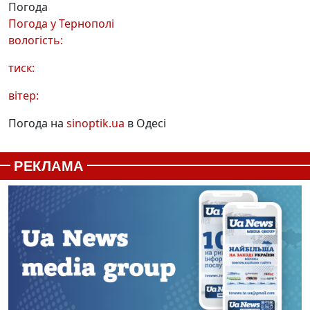
Погода
Погода у
Тернополі
вологість:
тиск:
вітер:
Погода на
sinoptik.ua
в Одесі
РЕКЛАМА