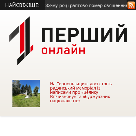
НАЙСВІЖІШЕ:
вний бинт
• На 33-му році раптово помер священник з Терноп
На Тернопільщині досі стоїть
радянський меморіал із
написами про «Велику
Вітчизняну» та «буржуазних
націоналістів»