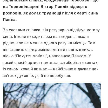
Український співак, уродженець Теребовлі, що
на Тернопільщині Віктор Павлік відверто
розповів, як долає труднощі після смерті сина
Павла.
За словами співака, він регулярно відвідує могилу
сина. Інколи виходить раз на тиждень, інколи
рідше, але не менше одного разу на місяць. Там
він ставить свічку, змінює квіти й навіть вмикає
пісню “Почуття любові”, написаною Павлом. У
такий спосіб артист намагається зберігати контакт
із сином, хоча й визнає — найбільше відчуває цей
зв’язок духовно, де б не перебував.