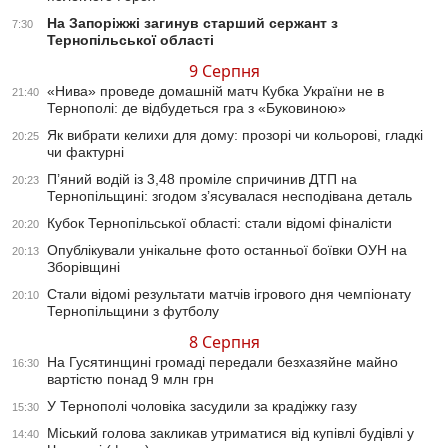
На Запоріжжі загинув старший сержант з
7:30
Тернопільської області
9 Серпня
«Нива» проведе домашній матч Кубка України не в
21:40
Тернополі: де відбудеться гра з «Буковиною»
Як вибрати келихи для дому: прозорі чи кольорові, гладкі
20:25
чи фактурні
П’яний водій із 3,48 проміле спричинив ДТП на
20:23
Тернопільщині: згодом з’ясувалася несподівана деталь
Кубок Тернопільської області: стали відомі фіналісти
20:20
Опублікували унікальне фото останньої боївки ОУН на
20:13
Зборівщині
Стали відомі результати матчів ігрового дня чемпіонату
20:10
Тернопільщини з футболу
8 Серпня
На Гусятинщині громаді передали безхазяйне майно
16:30
вартістю понад 9 млн грн
У Тернополі чоловіка засудили за крадіжку газу
15:30
Міський голова закликав утриматися від купівлі будівлі у
14:40