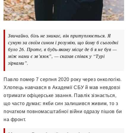
Звичайно, біль не зникає, він притуплюється. Я
сумую за своїм сином і розумію, що йому б сьогодні
було 26. Проте, в будь-якому місце де б я не був —
між нами є зв’язок”, — сказав співак у “Турі
зірками”.
Павло помер 7 серпня 2020 року через онкологію.
Хлопець навчався в Академії СБУ й мав невдовзі
отримати офіцерське звання. Павлік зізнається,
що часто думає: якби син залишився живим, то з
початком повномасштабної війни одразу пішов би
на фронт.