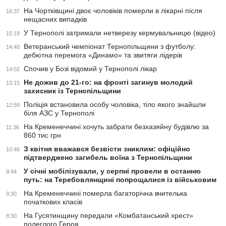
На Чортківщині двоє чоловіків померли в лікарні після
16:37
нещасних випадків
У Тернополі затримали нетверезу кермувальницю (відео)
15:19
Ветеранський чемпіонат Тернопільщини з футболу:
14:40
дебютна перемога «Динамо» та звитяги лідерів
Спочив у Бозі відомий у Тернополі лікар
14:02
Не дожив до 21-го: на фронті загинув молодий
13:15
захисник із Тернопільщини
Поліція встановила особу чоловіка, тіло якого знайшли
12:59
біля АЗС у Тернополі
На Кременеччині хочуть забрати безхазяйну будівлю за
11:36
860 тис грн
З квітня вважався безвісти зниклим: офіційно
10:46
підтверджено загибель воїна з Тернопільщини
У січні мобілізували, у серпні провели в останню
9:44
путь: на Теребовлянщині попрощалися із військовим
На Кременеччині померла багаторічна вчителька
9:30
початкових класів
На Гусятинщину передали «Комбатанський хрест»
8:30
полеглого Героя