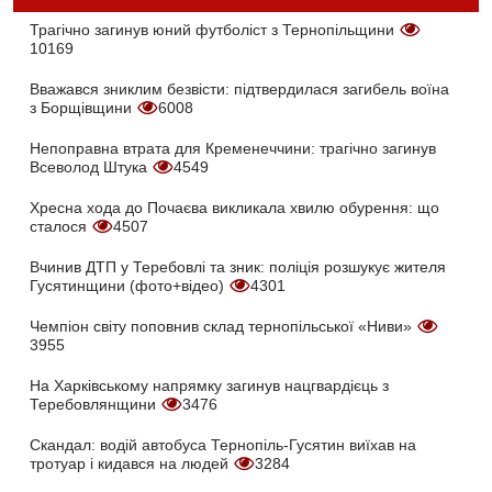
Трагічно загинув юний футболіст з Тернопільщини
10169
Вважався зниклим безвісти: підтвердилася загибель воїна
з Борщівщини
6008
Непоправна втрата для Кременеччини: трагічно загинув
Всеволод Штука
4549
Хресна хода до Почаєва викликала хвилю обурення: що
сталося
4507
Вчинив ДТП у Теребовлі та зник: поліція розшукує жителя
Гусятинщини (фото+відео)
4301
Чемпіон світу поповнив склад тернопільської «Ниви»
3955
На Харківському напрямку загинув нацгвардієць з
Теребовлянщини
3476
Скандал: водій автобуса Тернопіль-Гусятин виїхав на
тротуар і кидався на людей
3284