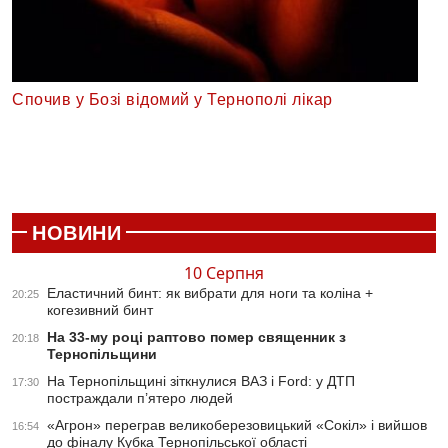
Спочив у Бозі відомий у Тернополі лікар
НОВИНИ
10 Серпня
Еластичний бинт: як вибрати для ноги та коліна +
20:25
когезивний бинт
На 33-му році раптово помер священник з
20:18
Тернопільщини
На Тернопільщині зіткнулися ВАЗ і Ford: у ДТП
17:30
постраждали п’ятеро людей
«Агрон» переграв великоберезовицький «Сокіл» і вийшов
16:54
до фіналу Кубка Тернопільської області