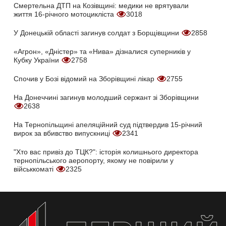
Смертельна ДТП на Козівщині: медики не врятували
життя 16-річного мотоцикліста
3018
У Донецькій області загинув солдат з Борщівщини
2858
«Агрон», «Дністер» та «Нива» дізналися суперників у
Кубку України
2758
Спочив у Бозі відомий на Зборівщині лікар
2755
На Донеччині загинув молодший сержант зі Зборівщини
2638
На Тернопільщині апеляційний суд підтвердив 15-річний
вирок за вбивство випускниці
2341
"Хто вас привіз до ТЦК?": історія колишнього директора
тернопільського аеропорту, якому не повірили у
військкоматі
2325