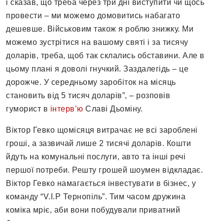
і сказав, що треба через три дні виступити чи щось
провести – ми можемо домовитись набагато
дешевше. Військовим також я роблю знижку. Ми
можемо зустрітися на вашому святі і за тисячу
доларів, треба, щоб так склались обставини. Але в
цьому плані я доволі гнучкий. Заздалегідь – це
дорожче. У середньому заробіток на місяць
становить від 5 тисяч доларів”, – розповів
гуморист в
інтерв’ю
Славі Дьоміну.
Віктор Гевко щомісяця витрачає не всі зароблені
гроші, а зазвичай лише 2 тисячі доларів. Кошти
йдуть на комунальні послуги, авто та інші речі
першої потреби. Решту грошей шоумен відкладає.
Віктор Гевко намагається інвестувати в бізнес, у
команду “V.I.P Тернопіль”. Тим часом дружина
коміка мріє, аби вони побудували приватний