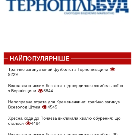
НАЙПОПУЛЯРНІШЕ
Трагічно загинув юний футболіст з Тернопільщини
9229
Вважався зниклим безвісти: підтвердилася загибель воїна
з Борщівщини
5844
Непоправна втрата для Кременеччини: трагічно загинув
Всеволод Штука
4545
Хресна хода до Почаєва викликала хвилю обурення: що
сталося
4484
Вважався зниклим безвісти: підтвердилася загибель 30-