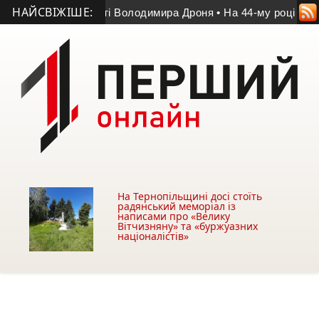
НАЙСВІЖІШЕ:
г у матчі пам’яті Володимира Дроня
• На 44-му році життя п
На Тернопільщині досі стоїть
радянський меморіал із
написами про «Велику
Вітчизняну» та «буржуазних
націоналістів»