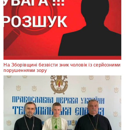
На Зборівщині безвісти зник чоловік із серйозними
порушеннями зору