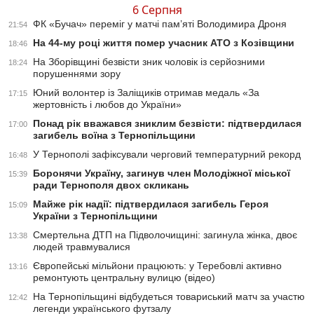
6 Серпня
ФК «Бучач» переміг у матчі пам’яті Володимира Дроня
21:54
На 44-му році життя помер учасник АТО з Козівщини
18:46
На Зборівщині безвісти зник чоловік із серйозними
18:24
порушеннями зору
Юний волонтер із Заліщиків отримав медаль «За
17:15
жертовність і любов до України»
Понад рік вважався зниклим безвісти: підтвердилася
17:00
загибель воїна з Тернопільщини
У Тернополі зафіксували черговий температурний рекорд
16:48
Боронячи Україну, загинув член Молодіжної міської
15:39
ради Тернополя двох скликань
Майже рік надії: підтвердилася загибель Героя
15:09
України з Тернопільщини
Смертельна ДТП на Підволочищині: загинула жінка, двоє
13:38
людей травмувалися
Європейські мільйони працюють: у Теребовлі активно
13:16
ремонтують центральну вулицю (відео)
На Тернопільщині відбудеться товариський матч за участю
12:42
легенди українського футзалу