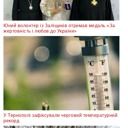
Юний волонтер із Заліщиків отримав медаль «За
жертовність і любов до України»
У Тернополі зафіксували черговий температурний
рекорд