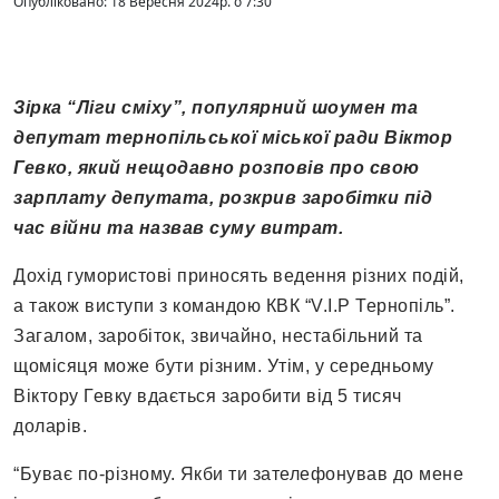
Опубліковано: 18 Вересня 2024р. о 7:30
Зірка “Ліги сміху”, популярний шоумен та
депутат тернопільської міської ради Віктор
Гевко, який нещодавно розповів про свою
зарплату депутата, розкрив заробітки під
час війни та назвав суму витрат.
Дохід гумористові приносять ведення різних подій,
а також виступи з командою КВК “V.I.P Тернопіль”.
Загалом, заробіток, звичайно, нестабільний та
щомісяця може бути різним. Утім, у середньому
Віктору Гевку вдається заробити від 5 тисяч
доларів.
“Буває по-різному. Якби ти зателефонував до мене