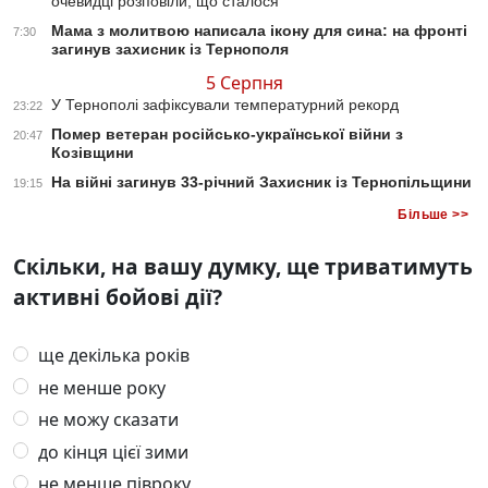
очевидці розповіли, що сталося
Мама з молитвою написала ікону для сина: на фронті
7:30
загинув захисник із Тернополя
5 Серпня
У Тернополі зафіксували температурний рекорд
23:22
Помер ветеран російсько-української війни з
20:47
Козівщини
На війні загинув 33-річний Захисник із Тернопільщини
19:15
Більше >>
Скільки, на вашу думку, ще триватимуть
активні бойові дії?
ще декілька років
не менше року
не можу сказати
до кінця цієї зими
не менше півроку