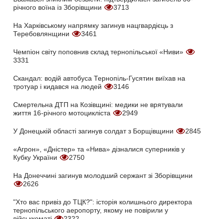
річного воїна із Зборівщини
3713
На Харківському напрямку загинув нацгвардієць з
Теребовлянщини
3461
Чемпіон світу поповнив склад тернопільської «Ниви»
3331
Скандал: водій автобуса Тернопіль-Гусятин виїхав на
тротуар і кидався на людей
3146
Смертельна ДТП на Козівщині: медики не врятували
життя 16-річного мотоцикліста
2949
У Донецькій області загинув солдат з Борщівщини
2845
«Агрон», «Дністер» та «Нива» дізналися суперників у
Кубку України
2750
На Донеччині загинув молодший сержант зі Зборівщини
2626
"Хто вас привіз до ТЦК?": історія колишнього директора
тернопільського аеропорту, якому не повірили у
військкоматі
2322