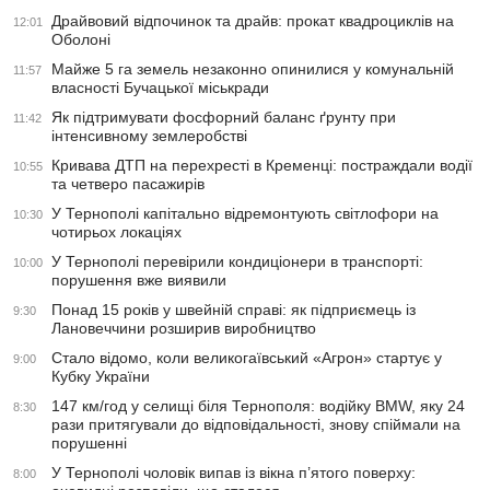
Драйвовий відпочинок та драйв: прокат квадроциклів на
12:01
Оболоні
Майже 5 га земель незаконно опинилися у комунальній
11:57
власності Бучацької міськради
Як підтримувати фосфорний баланс ґрунту при
11:42
інтенсивному землеробстві
Кривава ДТП на перехресті в Кременці: постраждали водії
10:55
та четверо пасажирів
У Тернополі капітально відремонтують світлофори на
10:30
чотирьох локаціях
У Тернополі перевірили кондиціонери в транспорті:
10:00
порушення вже виявили
Понад 15 років у швейній справі: як підприємець із
9:30
Лановеччини розширив виробництво
Стало відомо, коли великогаївський «Агрон» стартує у
9:00
Кубку України
147 км/год у селищі біля Тернополя: водійку BMW, яку 24
8:30
рази притягували до відповідальності, знову спіймали на
порушенні
У Тернополі чоловік випав із вікна п’ятого поверху:
8:00