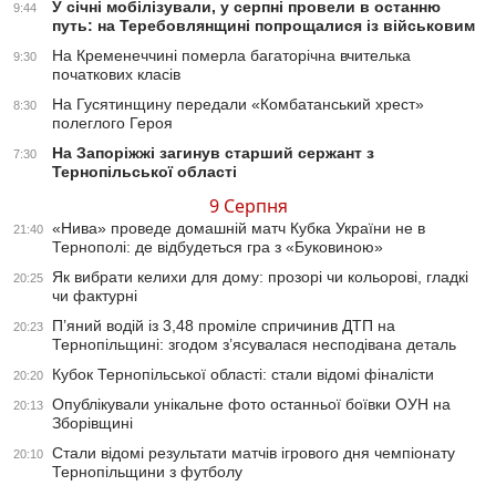
У січні мобілізували, у серпні провели в останню
9:44
путь: на Теребовлянщині попрощалися із військовим
На Кременеччині померла багаторічна вчителька
9:30
початкових класів
На Гусятинщину передали «Комбатанський хрест»
8:30
полеглого Героя
На Запоріжжі загинув старший сержант з
7:30
Тернопільської області
9 Серпня
«Нива» проведе домашній матч Кубка України не в
21:40
Тернополі: де відбудеться гра з «Буковиною»
Як вибрати келихи для дому: прозорі чи кольорові, гладкі
20:25
чи фактурні
П’яний водій із 3,48 проміле спричинив ДТП на
20:23
Тернопільщині: згодом з’ясувалася несподівана деталь
Кубок Тернопільської області: стали відомі фіналісти
20:20
Опублікували унікальне фото останньої боївки ОУН на
20:13
Зборівщині
Стали відомі результати матчів ігрового дня чемпіонату
20:10
Тернопільщини з футболу