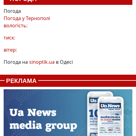
Погода
Погода у
Тернополі
вологість:
тиск:
вітер:
Погода на
sinoptik.ua
в Одесі
РЕКЛАМА