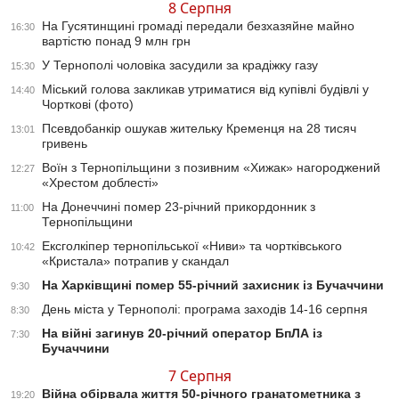
8 Серпня
На Гусятинщині громаді передали безхазяйне майно
16:30
вартістю понад 9 млн грн
У Тернополі чоловіка засудили за крадіжку газу
15:30
Міський голова закликав утриматися від купівлі будівлі у
14:40
Чорткові (фото)
Псевдобанкір ошукав жительку Кременця на 28 тисяч
13:01
гривень
Воїн з Тернопільщини з позивним «Хижак» нагороджений
12:27
«Хрестом доблесті»
На Донеччині помер 23-річний прикордонник з
11:00
Тернопільщини
Ексголкіпер тернопільської «Ниви» та чортківського
10:42
«Кристала» потрапив у скандал
На Харківщині помер 55-річний захисник із Бучаччини
9:30
День міста у Тернополі: програма заходів 14-16 серпня
8:30
На війні загинув 20-річний оператор БпЛА із
7:30
Бучаччини
7 Серпня
Війна обірвала життя 50-річного гранатометника з
19:20