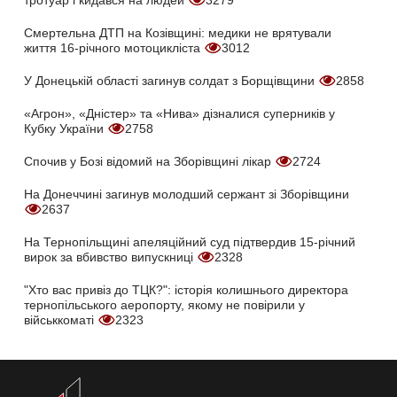
тротуар і кидався на людей
3279
Смертельна ДТП на Козівщині: медики не врятували
життя 16-річного мотоцикліста
3012
У Донецькій області загинув солдат з Борщівщини
2858
«Агрон», «Дністер» та «Нива» дізналися суперників у
Кубку України
2758
Спочив у Бозі відомий на Зборівщині лікар
2724
На Донеччині загинув молодший сержант зі Зборівщини
2637
На Тернопільщині апеляційний суд підтвердив 15-річний
вирок за вбивство випускниці
2328
"Хто вас привіз до ТЦК?": історія колишнього директора
тернопільського аеропорту, якому не повірили у
військкоматі
2323