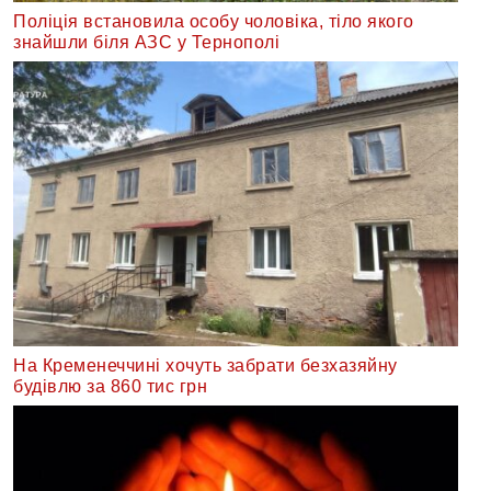
Поліція встановила особу чоловіка, тіло якого
знайшли біля АЗС у Тернополі
На Кременеччині хочуть забрати безхазяйну
будівлю за 860 тис грн