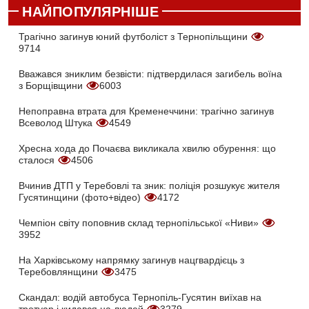
НАЙПОПУЛЯРНІШЕ
Трагічно загинув юний футболіст з Тернопільщини
9714
Вважався зниклим безвісти: підтвердилася загибель воїна
з Борщівщини
6003
Непоправна втрата для Кременеччини: трагічно загинув
Всеволод Штука
4549
Хресна хода до Почаєва викликала хвилю обурення: що
сталося
4506
Вчинив ДТП у Теребовлі та зник: поліція розшукує жителя
Гусятинщини (фото+відео)
4172
Чемпіон світу поповнив склад тернопільської «Ниви»
3952
На Харківському напрямку загинув нацгвардієць з
Теребовлянщини
3475
Скандал: водій автобуса Тернопіль-Гусятин виїхав на