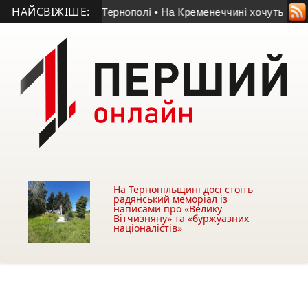
НАЙСВІЖІШЕ:
и біля АЗС у Тернополі
• На Кременеччині хочуть забрати бе
На Тернопільщині досі стоїть
радянський меморіал із
написами про «Велику
Вітчизняну» та «буржуазних
націоналістів»