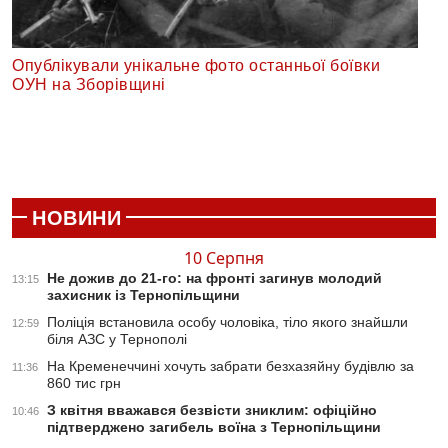
Опублікували унікальне фото останньої боївки
ОУН на Зборівщині
НОВИНИ
10 Серпня
Не дожив до 21-го: на фронті загинув молодий
13:15
захисник із Тернопільщини
Поліція встановила особу чоловіка, тіло якого знайшли
12:59
біля АЗС у Тернополі
На Кременеччині хочуть забрати безхазяйну будівлю за
11:36
860 тис грн
З квітня вважався безвісти зниклим: офіційно
10:46
підтверджено загибель воїна з Тернопільщини