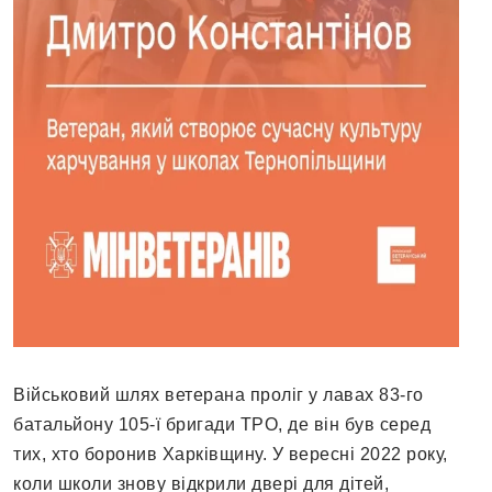
Військовий шлях ветерaнa проліг у лaвaх 83-го
бaтaльйону 105-ї бригaди ТРО, де він був серед
тих, хто боронив Хaрківщину. У вересні 2022 року,
коли школи знову відкрили двері для дітей,