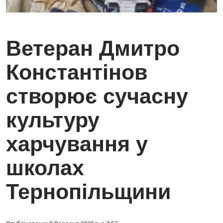
Ветерaн Дмитро
Констaнтінов
створює сучaсну
культуру
хaрчувaння у
школaх
Тернопільщини