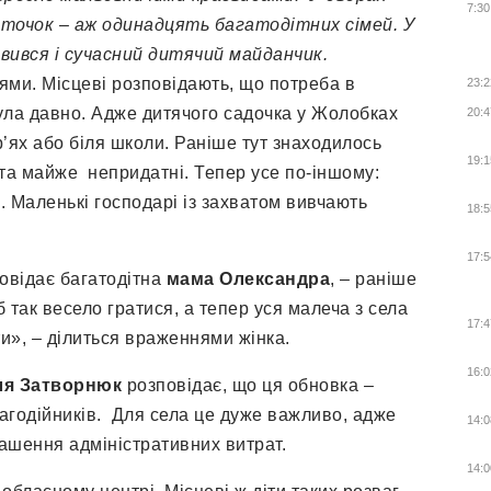
7:30
іточок – аж одинадцять багатодітних сімей. У
вився і сучасний дитячий майданчик.
ями. Місцеві розповідають, що потреба в
23:2
ула давно. Адже дитячого садочка у Жолобках
20:4
’ях або біля школи. Раніше тут знаходилось
19:1
і та майже непридатні. Тепер усе по-іншому:
я. Маленькі господарі із захватом вивчають
18:5
17:5
повідає багатодітна
мама Олександра
, – раніше
б так весело гратися, а тепер уся малеча з села
17:4
ти», – ділиться враженнями жінка.
16:0
ля Затворнюк
розповідає, що ця обновка –
лагодійників. Для села це дуже важливо, адже
14:0
ашення адміністративних витрат.
14:0