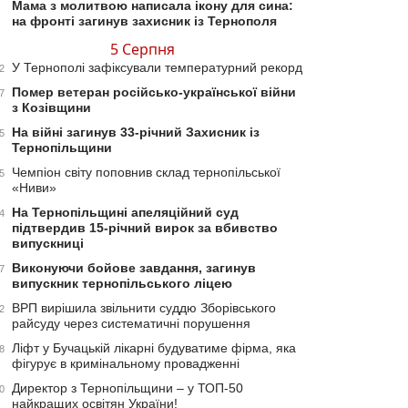
Мама з молитвою написала ікону для сина:
на фронті загинув захисник із Тернополя
5 Серпня
У Тернополі зафіксували температурний рекорд
2
Помер ветеран російсько-української війни
7
з Козівщини
На війні загинув 33-річний Захисник із
5
Тернопільщини
Чемпіон світу поповнив склад тернопільської
5
«Ниви»
На Тернопільщині апеляційний суд
4
підтвердив 15-річний вирок за вбивство
випускниці
Виконуючи бойове завдання, загинув
7
випускник тернопільського ліцею
ВРП вирішила звільнити суддю Зборівського
2
райсуду через систематичні порушення
Ліфт у Бучацькій лікарні будуватиме фірма, яка
8
фігурує в кримінальному провадженні
Директор з Тернопільщини – у ТОП-50
0
найкращих освітян України!