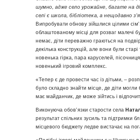
шумно, адже село урожайне, багате на д
селі є школа, бібліотека, а нещодавно з
’
я
Випробувати обнову зійшлися цілими сім’
облаштованому місці для розваг малечі б
немає, діти переважно граються на подвір
декілька конструкцій, але вони були стар
новенька гірка, пара каруселей, пісочниц
новенький ігровий комплекс.
«Тепер є де провести час із дітьми, – роз
було складно знайти місце, де діти могли 
має майданчик, де може зійтись і відпочи
Виконуюча обов’язки старости села
Ната
результат спільних зусиль та підтримки б
місцевого бюджету ледве вистачає на пог