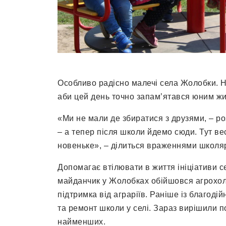
Особливо радісно малечі села Жолобки. Н
аби цей день точно запам’ятався юним ж
«Ми не мали де збиратися з друзями, – ро
– а тепер після школи йдемо сюди. Тут вес
новеньке», – ділиться враженнями школя
Допомагає втілювати в життя ініціативи 
майданчик у Жолобках обійшовся агрохолд
підтримка від аграріїв. Раніше із благод
та ремонт школи у селі. Зараз вирішили п
найменших.