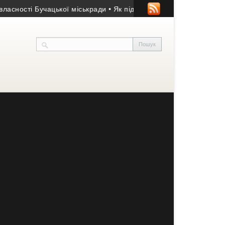
ті Бучацької міськради
• Як підтримувати фосфорний баланс ґр