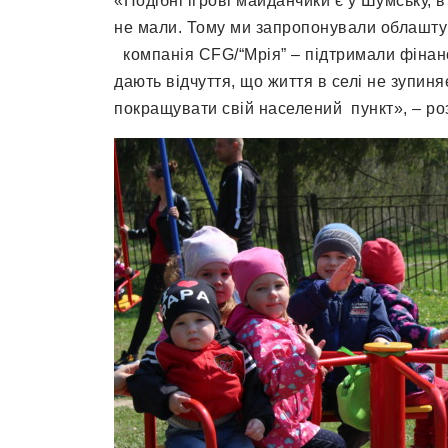
«Подібні ігрові майданчики є у Шумську, в
не мали. Тому ми запропонували облаштува
компанія CFG/“Мрія” – підтримали фінанс
дають відчуття, що життя в селі не зупин
покращувати свій населений пункт», – роз