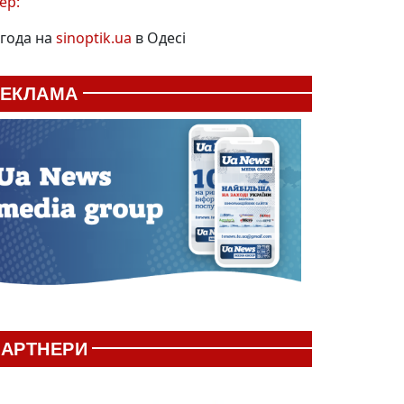
ер:
года на
sinoptik.ua
в Одесі
РЕКЛАМА
АРТНЕРИ