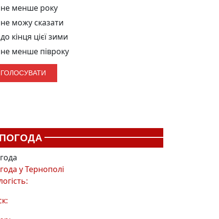
не менше року
не можу сказати
до кінця цієї зими
не менше півроку
ПОГОДА
года
года у
Тернополі
логість:
ск: