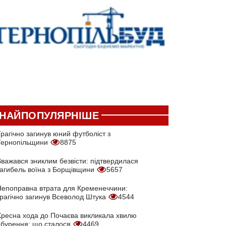
НАЙПОПУЛЯРНІШЕ
рагічно загинув юний футболіст з
Тернопільщини
8875
Вважався зниклим безвісти: підтвердилася
загибель воїна з Борщівщини
5657
Непоправна втрата для Кременеччини:
трагічно загинув Всеволод Штука
4544
Хресна хода до Почаєва викликала хвилю
обурення: що сталося
4469