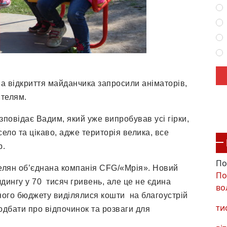
а відкриття майданчика запросили аніматорів,
ителям.
зповідає Вадим, який уже випробував усі гірки,
ело та цікаво, адже територія велика, все
р.
По
селян об’єднана компанія CFG/«Мрія». Новий
По
ингу у 70 тисяч гривень, але це не єдина
во
ійного бюджету виділялися кошти на благоустрій
ти
одбати про відпочинок та розваги для