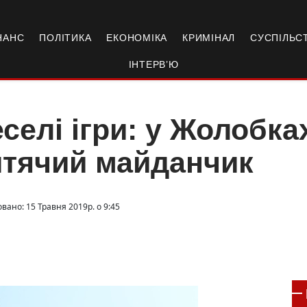
НАНС
ПОЛІТИКА
ЕКОНОМІКА
КРИМІНАЛ
СУСПІЛЬС
ІНТЕРВ’Ю
селі ігри: у Жолобка
итячий майданчик
вано: 15 Травня 2019р. о 9:45