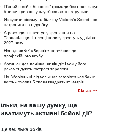
П’яний водій з Білецької громади без прав кинув
8
5 тисяч гривень у службове авто патрульних
Як купити піжаму та білизну Victoria’s Secret і не
0
натрапити на підробку
Агрохолдинг інвестує у зрошення на
8
Тернопільщині: площі поливу зростуть удвічі до
2027 року
Нападник ФК «Борщів» перейшов до
3
професійного клубу
Артишок для печінки: як він діє і чому його
1
рекомендують гастроентерологи
На Зборівщині під час жнив загорівся комбайн:
5
вогонь охопив 5 тисяч квадратних метрів
Більше >>
ільки, на вашу думку, ще
иватимуть активні бойові дії?
ще декілька років