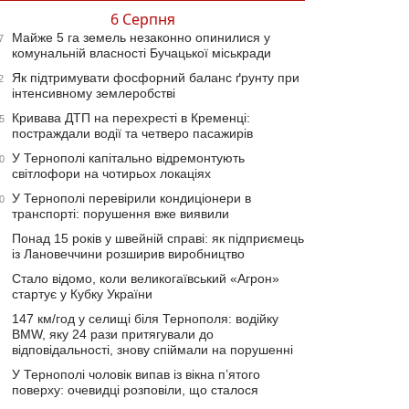
6 Серпня
Майже 5 га земель незаконно опинилися у
7
комунальній власності Бучацької міськради
Як підтримувати фосфорний баланс ґрунту при
2
інтенсивному землеробстві
Кривава ДТП на перехресті в Кременці:
5
постраждали водії та четверо пасажирів
У Тернополі капітально відремонтують
0
світлофори на чотирьох локаціях
У Тернополі перевірили кондиціонери в
0
транспорті: порушення вже виявили
Понад 15 років у швейній справі: як підприємець
із Лановеччини розширив виробництво
Стало відомо, коли великогаївський «Агрон»
стартує у Кубку України
147 км/год у селищі біля Тернополя: водійку
BMW, яку 24 рази притягували до
відповідальності, знову спіймали на порушенні
У Тернополі чоловік випав із вікна п’ятого
поверху: очевидці розповіли, що сталося