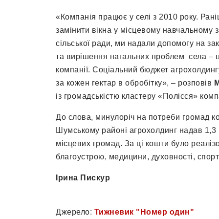
«Компанія працює у селі з 2010 року. Ра
замінити вікна у місцевому навчальному за
сільської ради, ми надали допомогу на з
та вирішення нагальних проблем села – ц
компанії. Соціальний бюджет агрохолдингу
за кожен гектар в обробітку», – розповів
М
із громадськістю кластеру «Полісся» ком
До слова, минулоріч на потреби громад ко
Шумському районі агрохолдинг надав 1,3 м
місцевих громад. За ці кошти було реаліз
благоустрою, медицини, духовності, спорту
Ірина Пискур
Джерело:
Тижневик "Номер один"