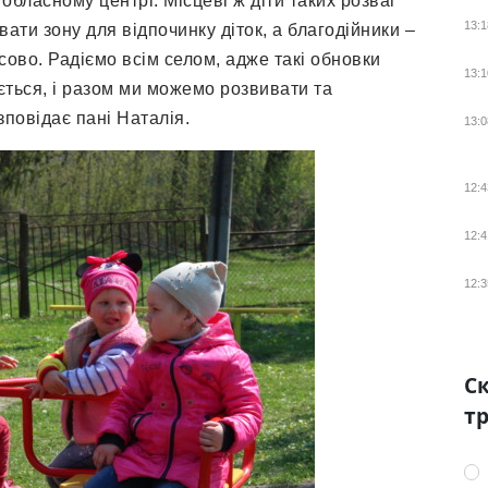
 обласному центрі. Місцеві ж діти таких розваг
13:1
ти зону для відпочинку діток, а благодійники –
ово. Радіємо всім селом, адже такі обновки
13:1
яється, і разом ми можемо розвивати та
повідає пані Наталія.
13:0
12:4
12:4
12:3
Ск
тр