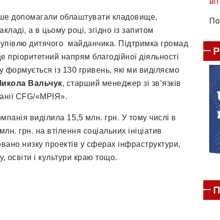
віт
ніше допомагали облаштувати кладовище,
По
кладі, а в цьому році, згідно із запитом
акупівлю дитячого майданчика. Підтримка громад
е пріоритетний напрям благодійної діяльності
 формується із 130 гривень, які ми виділяємо
икола Вальчук
, старший менеджер зі зв’язків
панії CFG/«МРІЯ».
мпанія виділила 15,5 млн. грн. У тому числі в
лн. грн. на втілення соціальних ініціатив
овано низку проектів у сферах інфраструктури,
, освіти і культури краю тощо.
П