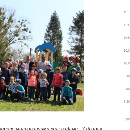
11:5
11:4
10:5
10:3
10:0
9:30
9:00
8:30
8:00
бросло мальовничими краєвидами. У дворах