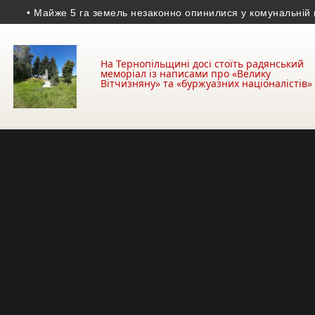
Майже 5 га земель незаконно опинилися у комунальній власнос
На Тернопільщині досі стоїть радянський
меморіал із написами про «Велику
Вітчизняну» та «буржуазних націоналістів»