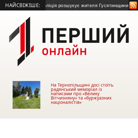
НАЙСВІЖІШЕ:
влі та зник: поліція розшукує жителя Гусятинщини (фото+від
На Тернопільщині досі стоїть
радянський меморіал із
написами про «Велику
Вітчизняну» та «буржуазних
націоналістів»