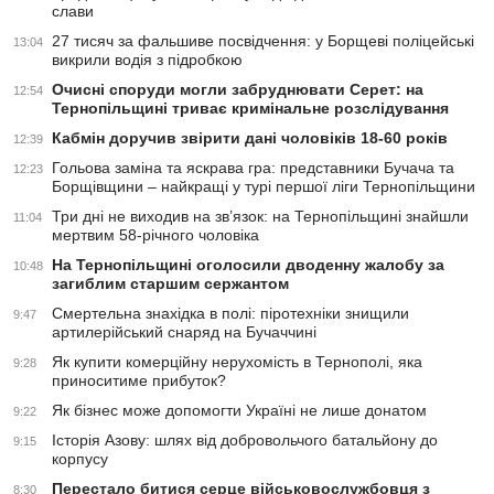
слави
27 тисяч за фальшиве посвідчення: у Борщеві поліцейські
13:04
викрили водія з підробкою
Очисні споруди могли забруднювати Серет: на
12:54
Тернопільщині триває кримінальне розслідування
Кабмін доручив звірити дані чоловіків 18-60 років
12:39
Гольова заміна та яскрава гра: представники Бучача та
12:23
Борщівщини – найкращі у турі першої ліги Тернопільщини
Три дні не виходив на зв’язок: на Тернопільщині знайшли
11:04
мертвим 58-річного чоловіка
На Тернопільщині оголосили дводенну жалобу за
10:48
загиблим старшим сержантом
Смертельна знахідка в полі: піротехніки знищили
9:47
артилерійський снаряд на Бучаччині
Як купити комерційну нерухомість в Тернополі, яка
9:28
приноситиме прибуток?
Як бізнес може допомогти Україні не лише донатом
9:22
Історія Азову: шлях від добровольчого батальйону до
9:15
корпусу
Перестало битися серце військовослужбовця з
8:30