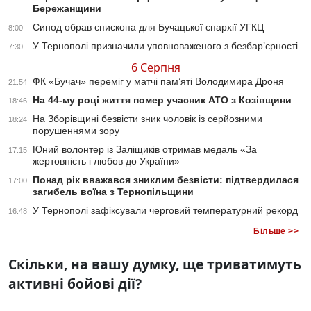
Бережанщини
Синод обрав єпископа для Бучацької єпархії УГКЦ
8:00
У Тернополі призначили уповноваженого з безбар’єрності
7:30
6 Серпня
ФК «Бучач» переміг у матчі пам’яті Володимира Дроня
21:54
На 44-му році життя помер учасник АТО з Козівщини
18:46
На Зборівщині безвісти зник чоловік із серйозними
18:24
порушеннями зору
Юний волонтер із Заліщиків отримав медаль «За
17:15
жертовність і любов до України»
Понад рік вважався зниклим безвісти: підтвердилася
17:00
загибель воїна з Тернопільщини
У Тернополі зафіксували черговий температурний рекорд
16:48
Більше >>
Скільки, на вашу думку, ще триватимуть
активні бойові дії?