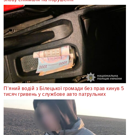
П’яний водій з Білецької громади без прав кинув 5
тисяч гривень у службове авто патрульних