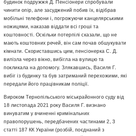
будинок подружжя Д. Пенсіонери спробували
чинити опір, але засуджений побив їх, відібрав
мобільні телефони і, погрожуючи канцелярськими
ножицями, наказав віддати всі гроші та
коштовності. Оскільки потерпілі сказали, що не
мають коштовних речей, він сам почав обшукувати
кімнати. Скориставшись цим, пенсіонерка С. Д.
вилізла через вікно, вибігла на вулицю та
покликала на допомогу. Злякавшись, Василя Г.
вибіг із будинку та був затриманий перехожими, які
передали його працівникам поліції.
Вироком Тернопільського міськрайонного суду від
18 листопада 2021 року Василя Г. визнано
винуватим у вчиненні кримінальних
правопорушень, передбачених частинами 2, 3
статті 187 КК України (розбій, поєднаний з