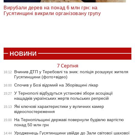
Вирубали дерев на понад 6 млн грн: на
Гусятинщині викрили організовану групу
НОВИНИ
7 Серпня
Вчинив ДТП у Теребовлі та зник: поліція розшукує жителя
16:12
Гусятинщини (фото+відео)
Спочив у Бозі відомий на Зборівщині лікар
16:00
У Тернополі відбудуться установчі збори асоціації
15:27
нащадків українських жертв польських репресій
Які ключові характеристики у вуличних камер
15:13
відеоспостереження
На Тернопільщині державі повернули будівлю вартістю
15:00
понад 50 млн грн
Уродженець Гусятинщини увійде до Зали світової шахової
14:44