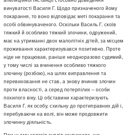
апеляційної інстанції стосовно доведення
винуватості Василя Г. Щодо призначеного йому
покарання, то воно відповідає меті покарання та
особі обвинуваченого. Оскільки Василь Г. скоїв
тяжкий й особливо тяжкий злочини, одружений,
має на утриманні двох малолітніх дітей, за місцем
проживання характеризувався позитивно. Проте
ніде не працював, раніше неодноразово судимий,
у тому числі за вчинення особливо тяжкого
злочину (розбою), на шлях виправлення та
перевиховання не став, а знову вчинив злочин
проти власності, а серед потерпілих – особи
похилого віку. Ці обставини характеризують
Василя Г. як особу, схильну до протиправних дій і,
перебуваючи на волі, він може продовжити
злочинну діяльність.