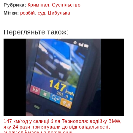
Рубрика:
Кримінал
,
Суспільство
Мітки:
розбій
,
суд
,
Цибулька
Перегляньте також:
147 км/год у селищі біля Тернополя: водійку BMW,
яку 24 рази притягували до відповідальності,
знову спіймали на порушенні