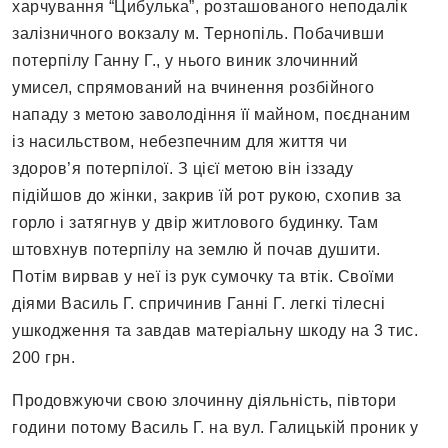
харчування “Цибулька”, розташованого неподалік
залізничного вокзалу м. Тернопіль. Побачивши
потерпілу Ганну Г., у нього виник злочинний
умисел, спрямований на вчинення розбійного
нападу з метою заволодіння її майном, поєднаним
із насильством, небезпечним для життя чи
здоров’я потерпілої. З цієї метою він іззаду
підійшов до жінки, закрив їй рот рукою, схопив за
горло і затягнув у двір житлового будинку. Там
штовхнув потерпілу на землю й почав душити.
Потім вирвав у неї із рук сумочку та втік. Своїми
діями Василь Г. спричинив Ганні Г. легкі тілесні
ушкодження та завдав матеріальну шкоду на 3 тис.
200 грн.
Продовжуючи свою злочинну діяльність, півтори
години потому Василь Г. на вул. Галицькій проник у