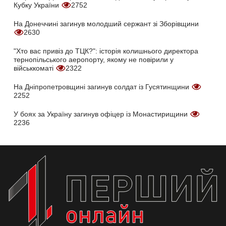
Кубку України
2752
На Донеччині загинув молодший сержант зі Зборівщини
2630
"Хто вас привіз до ТЦК?": історія колишнього директора
тернопільського аеропорту, якому не повірили у
військкоматі
2322
На Дніпропетровщині загинув солдат із Гусятинщини
2252
У боях за Україну загинув офіцер із Монастирищини
2236