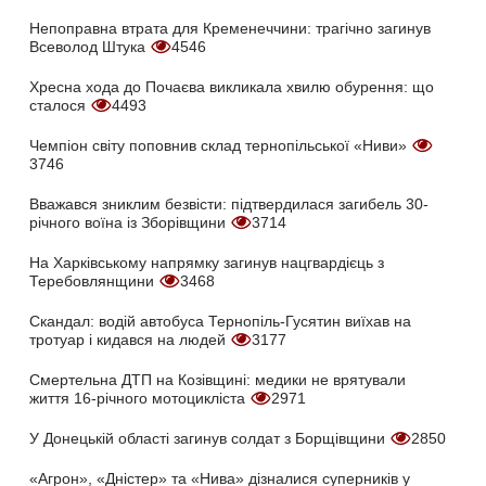
Непоправна втрата для Кременеччини: трагічно загинув
Всеволод Штука
4546
Хресна хода до Почаєва викликала хвилю обурення: що
сталося
4493
Чемпіон світу поповнив склад тернопільської «Ниви»
3746
Вважався зниклим безвісти: підтвердилася загибель 30-
річного воїна із Зборівщини
3714
На Харківському напрямку загинув нацгвардієць з
Теребовлянщини
3468
Скандал: водій автобуса Тернопіль-Гусятин виїхав на
тротуар і кидався на людей
3177
Смертельна ДТП на Козівщині: медики не врятували
життя 16-річного мотоцикліста
2971
У Донецькій області загинув солдат з Борщівщини
2850
«Агрон», «Дністер» та «Нива» дізналися суперників у