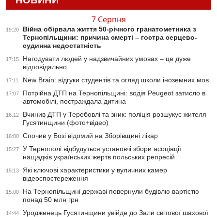
НОВИНИ
7 Серпня
Війна обірвала життя 50-річного гранатометника з
19:20
Тернопільщини: причина смерті – гостра серцево-
судинна недостатність
Нагодувати людей у надзвичайних умовах – це дуже
17:15
відповідально
New Brain: відгуки студентів та огляд школи іноземних мов
17:11
Потрійна ДТП на Тернопільщині: водія Peugeot затисло в
17:07
автомобілі, постраждала дитина
Вчинив ДТП у Теребовлі та зник: поліція розшукує жителя
16:12
Гусятинщини (фото+відео)
Спочив у Бозі відомий на Зборівщині лікар
16:00
У Тернополі відбудуться установчі збори асоціації
15:27
нащадків українських жертв польських репресій
Які ключові характеристики у вуличних камер
15:13
відеоспостереження
На Тернопільщині державі повернули будівлю вартістю
15:00
понад 50 млн грн
Уродженець Гусятинщини увійде до Зали світової шахової
14:44