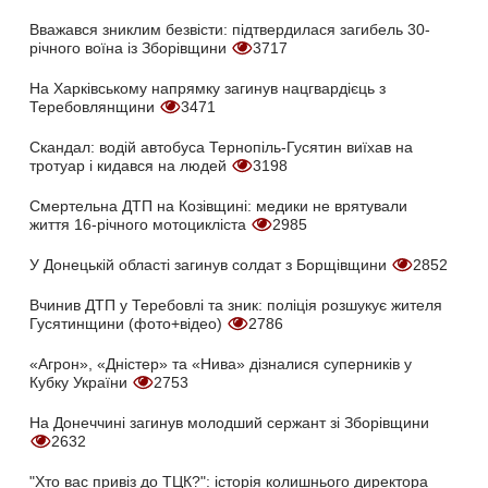
Вважався зниклим безвісти: підтвердилася загибель 30-
річного воїна із Зборівщини
3717
На Харківському напрямку загинув нацгвардієць з
Теребовлянщини
3471
Скандал: водій автобуса Тернопіль-Гусятин виїхав на
тротуар і кидався на людей
3198
Смертельна ДТП на Козівщині: медики не врятували
життя 16-річного мотоцикліста
2985
У Донецькій області загинув солдат з Борщівщини
2852
Вчинив ДТП у Теребовлі та зник: поліція розшукує жителя
Гусятинщини (фото+відео)
2786
«Агрон», «Дністер» та «Нива» дізналися суперників у
Кубку України
2753
На Донеччині загинув молодший сержант зі Зборівщини
2632
"Хто вас привіз до ТЦК?": історія колишнього директора