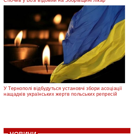
Спочив у Бозі відомий на Зборівщині лікар
У Тернополі відбудуться установчі збори асоціації
нащадків українських жертв польських репресій