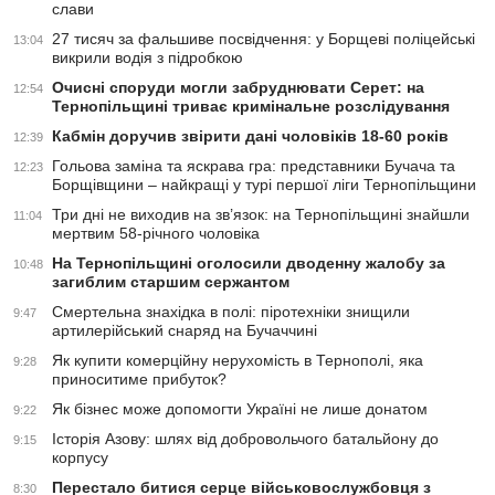
слави
27 тисяч за фальшиве посвідчення: у Борщеві поліцейські
13:04
викрили водія з підробкою
Очисні споруди могли забруднювати Серет: на
12:54
Тернопільщині триває кримінальне розслідування
Кабмін доручив звірити дані чоловіків 18-60 років
12:39
Гольова заміна та яскрава гра: представники Бучача та
12:23
Борщівщини – найкращі у турі першої ліги Тернопільщини
Три дні не виходив на зв’язок: на Тернопільщині знайшли
11:04
мертвим 58-річного чоловіка
На Тернопільщині оголосили дводенну жалобу за
10:48
загиблим старшим сержантом
Смертельна знахідка в полі: піротехніки знищили
9:47
артилерійський снаряд на Бучаччині
Як купити комерційну нерухомість в Тернополі, яка
9:28
приноситиме прибуток?
Як бізнес може допомогти Україні не лише донатом
9:22
Історія Азову: шлях від добровольчого батальйону до
9:15
корпусу
Перестало битися серце військовослужбовця з
8:30