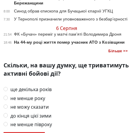
Бережанщини
Синод обрав єпископа для Бучацької єпархії УГКЦ
8:00
У Тернополі призначили уповноваженого з безбар’єрності
7:30
6 Серпня
ФК «Бучач» переміг у матчі пам’яті Володимира Дроня
21:54
На 44-му році життя помер учасник АТО з Козівщини
18:46
Більше >>
Скільки, на вашу думку, ще триватимуть
активні бойові дії?
ще декілька років
не менше року
не можу сказати
до кінця цієї зими
не менше півроку