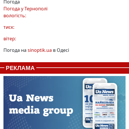
Погода
Погода у
Тернополі
вологість:
тиск:
вітер:
Погода на
sinoptik.ua
в Одесі
РЕКЛАМА