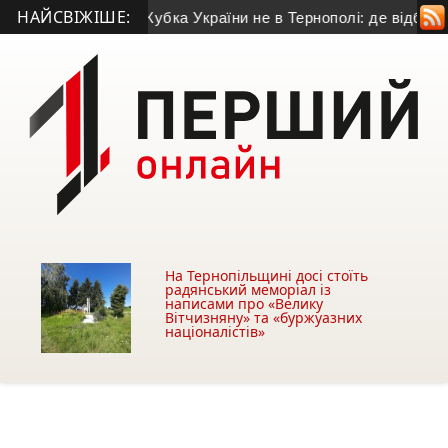
НАЙСВІЖІШЕ:
омашній матч Кубка України не в Тернополі: де відбудеться 
На Тернопільщині досі стоїть
радянський меморіал із
написами про «Велику
Вітчизняну» та «буржуазних
націоналістів»