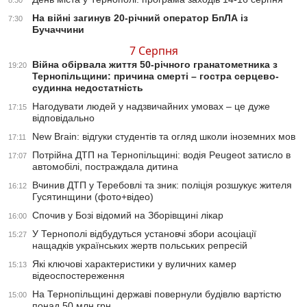
8:30
На війні загинув 20-річний оператор БпЛА із
7:30
Бучаччини
7 Серпня
Війна обірвала життя 50-річного гранатометника з
19:20
Тернопільщини: причина смерті – гостра серцево-
судинна недостатність
Нагодувати людей у надзвичайних умовах – це дуже
17:15
відповідально
New Brain: відгуки студентів та огляд школи іноземних мов
17:11
Потрійна ДТП на Тернопільщині: водія Peugeot затисло в
17:07
автомобілі, постраждала дитина
Вчинив ДТП у Теребовлі та зник: поліція розшукує жителя
16:12
Гусятинщини (фото+відео)
Спочив у Бозі відомий на Зборівщині лікар
16:00
У Тернополі відбудуться установчі збори асоціації
15:27
нащадків українських жертв польських репресій
Які ключові характеристики у вуличних камер
15:13
відеоспостереження
На Тернопільщині державі повернули будівлю вартістю
15:00
понад 50 млн грн