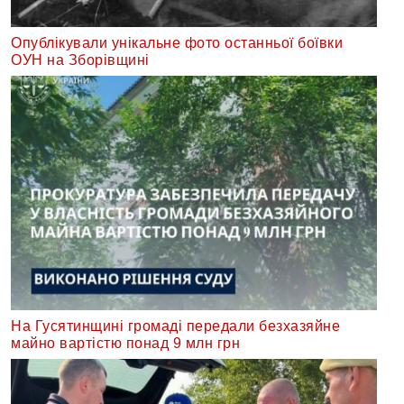
Опублікували унікальне фото останньої боївки
ОУН на Зборівщині
На Гусятинщині громаді передали безхазяйне
майно вартістю понад 9 млн грн