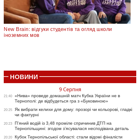
New Brain: відгуки студентів та огляд школи
іноземних мов
НОВИНИ
9 Серпня
«Нива» проведе домашній матч Кубка України не в
21:40
Тернополі: де відбудеться гра з «Буковиною»
Як вибрати келихи для дому: прозорі чи кольорові, гладкі
20:25
чи фактурні
П’яний водій із 3,48 проміле спричинив ДТП на
20:23
Тернопільщині: згодом з’ясувалася несподівана деталь
Кубок Тернопільської області: стали відомі фіналісти
20:20