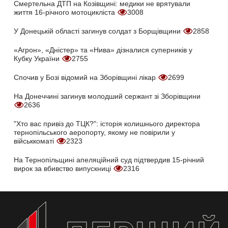
Смертельна ДТП на Козівщині: медики не врятували
життя 16-річного мотоцикліста
3008
У Донецькій області загинув солдат з Борщівщини
2858
«Агрон», «Дністер» та «Нива» дізналися суперників у
Кубку України
2755
Спочив у Бозі відомий на Зборівщині лікар
2699
На Донеччині загинув молодший сержант зі Зборівщини
2636
"Хто вас привіз до ТЦК?": історія колишнього директора
тернопільського аеропорту, якому не повірили у
військкоматі
2323
На Тернопільщині апеляційний суд підтвердив 15-річний
вирок за вбивство випускниці
2316