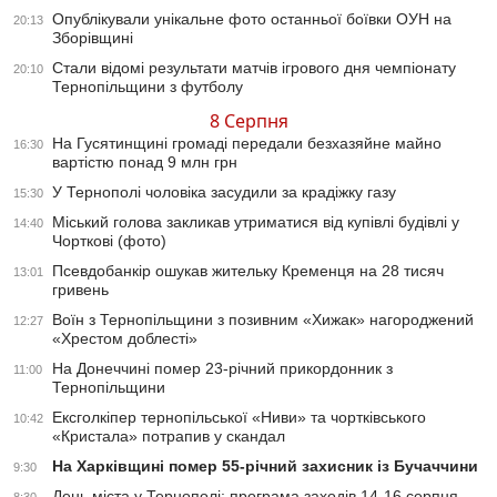
Опублікували унікальне фото останньої боївки ОУН на
20:13
Зборівщині
Стали відомі результати матчів ігрового дня чемпіонату
20:10
Тернопільщини з футболу
8 Серпня
На Гусятинщині громаді передали безхазяйне майно
16:30
вартістю понад 9 млн грн
У Тернополі чоловіка засудили за крадіжку газу
15:30
Міський голова закликав утриматися від купівлі будівлі у
14:40
Чорткові (фото)
Псевдобанкір ошукав жительку Кременця на 28 тисяч
13:01
гривень
Воїн з Тернопільщини з позивним «Хижак» нагороджений
12:27
«Хрестом доблесті»
На Донеччині помер 23-річний прикордонник з
11:00
Тернопільщини
Ексголкіпер тернопільської «Ниви» та чортківського
10:42
«Кристала» потрапив у скандал
На Харківщині помер 55-річний захисник із Бучаччини
9:30
День міста у Тернополі: програма заходів 14-16 серпня