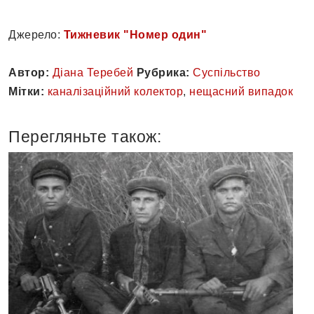
Джерело:
Тижневик "Номер один"
Автор:
Діана Теребей
Рубрика:
Суспільство
Мітки:
каналізаційний колектор
,
нещасний випадок
Перегляньте також: