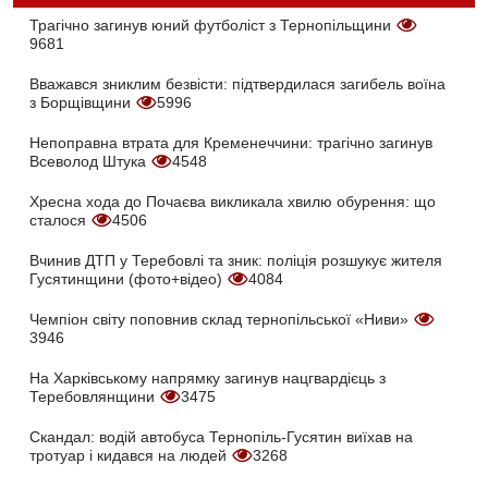
Трагічно загинув юний футболіст з Тернопільщини
9681
Вважався зниклим безвісти: підтвердилася загибель воїна
з Борщівщини
5996
Непоправна втрата для Кременеччини: трагічно загинув
Всеволод Штука
4548
Хресна хода до Почаєва викликала хвилю обурення: що
сталося
4506
Вчинив ДТП у Теребовлі та зник: поліція розшукує жителя
Гусятинщини (фото+відео)
4084
Чемпіон світу поповнив склад тернопільської «Ниви»
3946
На Харківському напрямку загинув нацгвардієць з
Теребовлянщини
3475
Скандал: водій автобуса Тернопіль-Гусятин виїхав на
тротуар і кидався на людей
3268