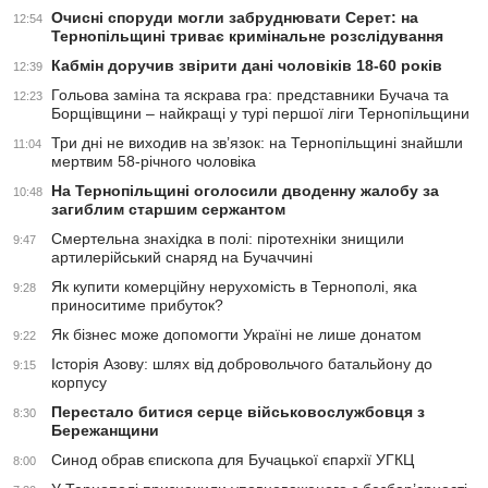
Очисні споруди могли забруднювати Серет: на
12:54
Тернопільщині триває кримінальне розслідування
Кабмін доручив звірити дані чоловіків 18-60 років
12:39
Гольова заміна та яскрава гра: представники Бучача та
12:23
Борщівщини – найкращі у турі першої ліги Тернопільщини
Три дні не виходив на зв’язок: на Тернопільщині знайшли
11:04
мертвим 58-річного чоловіка
На Тернопільщині оголосили дводенну жалобу за
10:48
загиблим старшим сержантом
Смертельна знахідка в полі: піротехніки знищили
9:47
артилерійський снаряд на Бучаччині
Як купити комерційну нерухомість в Тернополі, яка
9:28
приноситиме прибуток?
Як бізнес може допомогти Україні не лише донатом
9:22
Історія Азову: шлях від добровольчого батальйону до
9:15
корпусу
Перестало битися серце військовослужбовця з
8:30
Бережанщини
Синод обрав єпископа для Бучацької єпархії УГКЦ
8:00