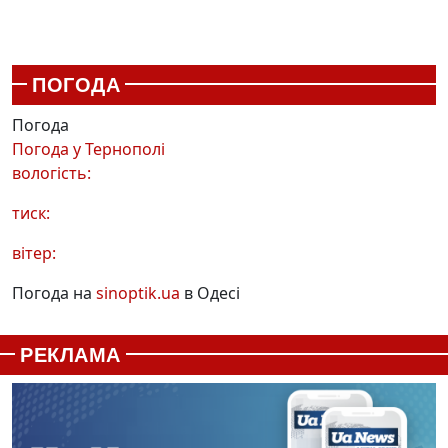
ПОГОДА
Погода
Погода у
Тернополі
вологість:
тиск:
вітер:
Погода на
sinoptik.ua
в Одесі
РЕКЛАМА