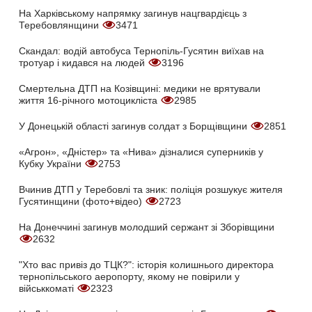
На Харківському напрямку загинув нацгвардієць з
Теребовлянщини
3471
Скандал: водій автобуса Тернопіль-Гусятин виїхав на
тротуар і кидався на людей
3196
Смертельна ДТП на Козівщині: медики не врятували
життя 16-річного мотоцикліста
2985
У Донецькій області загинув солдат з Борщівщини
2851
«Агрон», «Дністер» та «Нива» дізналися суперників у
Кубку України
2753
Вчинив ДТП у Теребовлі та зник: поліція розшукує жителя
Гусятинщини (фото+відео)
2723
На Донеччині загинув молодший сержант зі Зборівщини
2632
"Хто вас привіз до ТЦК?": історія колишнього директора
тернопільського аеропорту, якому не повірили у
військкоматі
2323