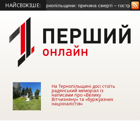
НАЙСВІЖІШЕ:
натометника з Тернопільщини: причина смерті – гостра серцев
На Тернопільщині досі стоїть
радянський меморіал із
написами про «Велику
Вітчизняну» та «буржуазних
націоналістів»