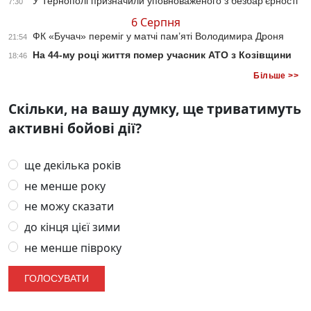
У Тернополі призначили уповноваженого з безбар’єрності
7:30
6 Серпня
ФК «Бучач» переміг у матчі пам’яті Володимира Дроня
21:54
На 44-му році життя помер учасник АТО з Козівщини
18:46
Більше >>
Скільки, на вашу думку, ще триватимуть
активні бойові дії?
ще декілька років
не менше року
не можу сказати
до кінця цієї зими
не менше півроку