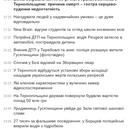
Тернопільщини: причина смерті – гостра серцево-
судинна недостатність
Нагодувати людей у надзвичайних умовах – це дуже
17:15
відповідально
New Brain: відгуки студентів та огляд школи іноземних мов
17:11
Потрійна ДТП на Тернопільщині: водія Peugeot затисло в
17:07
автомобілі, постраждала дитина
Вчинив ДТП у Теребовлі та зник: поліція розшукує жителя
16:12
Гусятинщини (фото+відео)
Спочив у Бозі відомий на Зборівщині лікар
16:00
У Тернополі відбудуться установчі збори асоціації
15:27
нащадків українських жертв польських репресій
Які ключові характеристики у вуличних камер
15:13
відеоспостереження
На Тернопільщині державі повернули будівлю вартістю
15:00
понад 50 млн грн
Уродженець Гусятинщини увійде до Зали світової шахової
14:44
слави
27 тисяч за фальшиве посвідчення: у Борщеві поліцейські
13:04
викрили водія з підробкою