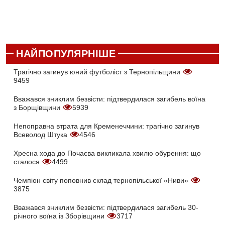
НАЙПОПУЛЯРНІШЕ
Трагічно загинув юний футболіст з Тернопільщини
9459
Вважався зниклим безвісти: підтвердилася загибель воїна
з Борщівщини
5939
Непоправна втрата для Кременеччини: трагічно загинув
Всеволод Штука
4546
Хресна хода до Почаєва викликала хвилю обурення: що
сталося
4499
Чемпіон світу поповнив склад тернопільської «Ниви»
3875
Вважався зниклим безвісти: підтвердилася загибель 30-
річного воїна із Зборівщини
3717