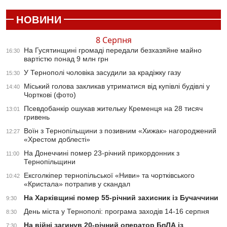
НОВИНИ
8 Серпня
На Гусятинщині громаді передали безхазяйне майно
16:30
вартістю понад 9 млн грн
У Тернополі чоловіка засудили за крадіжку газу
15:30
Міський голова закликав утриматися від купівлі будівлі у
14:40
Чорткові (фото)
Псевдобанкір ошукав жительку Кременця на 28 тисяч
13:01
гривень
Воїн з Тернопільщини з позивним «Хижак» нагороджений
12:27
«Хрестом доблесті»
На Донеччині помер 23-річний прикордонник з
11:00
Тернопільщини
Ексголкіпер тернопільської «Ниви» та чортківського
10:42
«Кристала» потрапив у скандал
На Харківщині помер 55-річний захисник із Бучаччини
9:30
День міста у Тернополі: програма заходів 14-16 серпня
8:30
На війні загинув 20-річний оператор БпЛА із
7:30