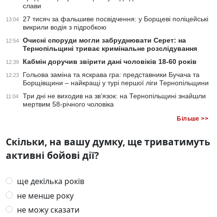
слави
27 тисяч за фальшиве посвідчення: у Борщеві поліцейські
13:04
викрили водія з підробкою
Очисні споруди могли забруднювати Серет: на
12:54
Тернопільщині триває кримінальне розслідування
Кабмін доручив звірити дані чоловіків 18-60 років
12:39
Гольова заміна та яскрава гра: представники Бучача та
12:23
Борщівщини – найкращі у турі першої ліги Тернопільщини
Три дні не виходив на зв’язок: на Тернопільщині знайшли
11:04
мертвим 58-річного чоловіка
Більше >>
Скільки, на вашу думку, ще триватимуть
активні бойові дії?
ще декілька років
не менше року
не можу сказати