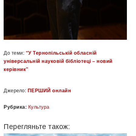
До теми:
“У Тернопільській обласній
універсальній науковій бібліотеці – новий
керівник”
Джерело:
ПЕРШИЙ онлайн
Рубрика:
Культура
Перегляньте також: