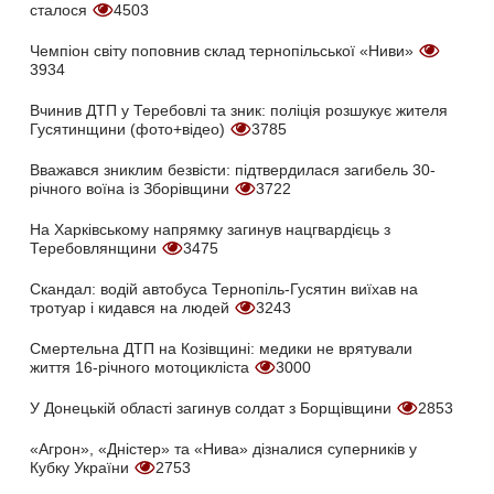
сталося
4503
Чемпіон світу поповнив склад тернопільської «Ниви»
3934
Вчинив ДТП у Теребовлі та зник: поліція розшукує жителя
Гусятинщини (фото+відео)
3785
Вважався зниклим безвісти: підтвердилася загибель 30-
річного воїна із Зборівщини
3722
На Харківському напрямку загинув нацгвардієць з
Теребовлянщини
3475
Скандал: водій автобуса Тернопіль-Гусятин виїхав на
тротуар і кидався на людей
3243
Смертельна ДТП на Козівщині: медики не врятували
життя 16-річного мотоцикліста
3000
У Донецькій області загинув солдат з Борщівщини
2853
«Агрон», «Дністер» та «Нива» дізналися суперників у
Кубку України
2753