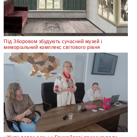
Під Зборовом збудують сучасний музей і
меморіальний комплекс світового рівня