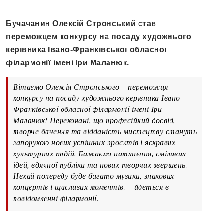
Бучачанин Олексій Стронський став
переможцем конкурсу на посаду художнього
керівника Івано-Франківської обласної
філармонії імені Іри Маланюк.
Вітаємо Олексія Стронського – переможця
конкурсу на посаду художнього керівника Івано-
Франківської обласної філармонії імені Іри
Маланюк! Переконані, що професійний досвід,
творче бачення та відданість мистецтву стануть
запорукою нових успішних проєктів і яскравих
культурних подій. Бажаємо натхнення, сміливих
ідей, вдячної публіки та нових творчих звершень.
Нехай попереду буде багато музики, знакових
концертів і щасливих моментів, – йдеться в
повідомленні філармонії.