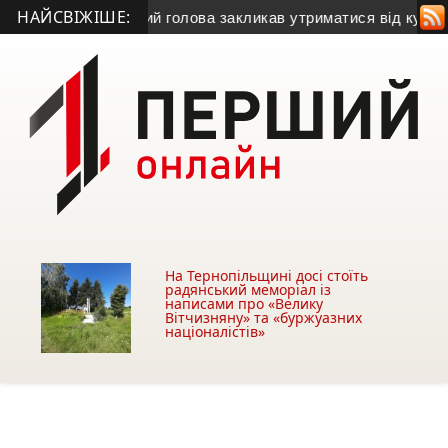
НАЙСВІЖІШЕ:
у газу
• Міський голова закликав утриматися від купівлі буді
На Тернопільщині досі стоїть
радянський меморіал із
написами про «Велику
Вітчизняну» та «буржуазних
націоналістів»