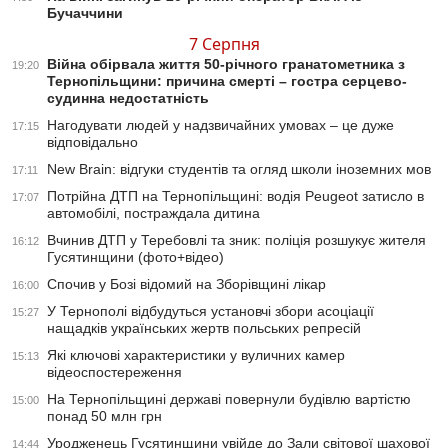
Бучаччини
7 Серпня
Війна обірвала життя 50-річного гранатометника з
19:20
Тернопільщини: причина смерті – гостра серцево-
судинна недостатність
Нагодувати людей у надзвичайних умовах – це дуже
17:15
відповідально
New Brain: відгуки студентів та огляд школи іноземних мов
17:11
Потрійна ДТП на Тернопільщині: водія Peugeot затисло в
17:07
автомобілі, постраждала дитина
Вчинив ДТП у Теребовлі та зник: поліція розшукує жителя
16:12
Гусятинщини (фото+відео)
Спочив у Бозі відомий на Зборівщині лікар
16:00
У Тернополі відбудуться установчі збори асоціації
15:27
нащадків українських жертв польських репресій
Які ключові характеристики у вуличних камер
15:13
відеоспостереження
На Тернопільщині державі повернули будівлю вартістю
15:00
понад 50 млн грн
Уродженець Гусятинщини увійде до Зали світової шахової
14:44