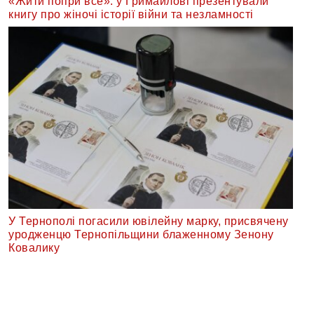
«Жити попри все»: у Гримайлові презентували
книгу про жіночі історії війни та незламності
У Тернополі погасили ювілейну марку, присвячену
уродженцю Тернопільщини блаженному Зенону
Ковалику