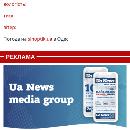
вологість:
тиск:
вітер:
Погода на
sinoptik.ua
в Одесі
РЕКЛАМА