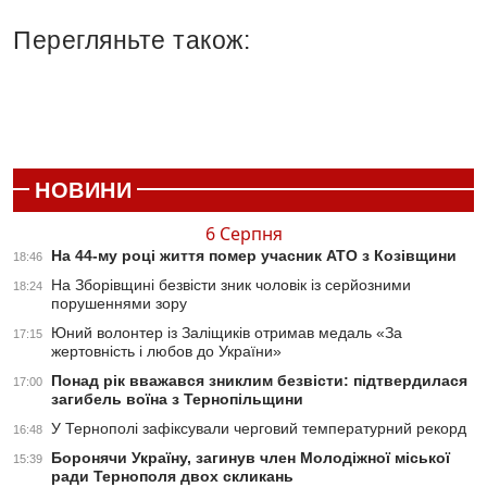
Перегляньте також:
НОВИНИ
6 Серпня
На 44-му році життя помер учасник АТО з Козівщини
18:46
На Зборівщині безвісти зник чоловік із серйозними
18:24
порушеннями зору
Юний волонтер із Заліщиків отримав медаль «За
17:15
жертовність і любов до України»
Понад рік вважався зниклим безвісти: підтвердилася
17:00
загибель воїна з Тернопільщини
У Тернополі зафіксували черговий температурний рекорд
16:48
Боронячи Україну, загинув член Молодіжної міської
15:39
ради Тернополя двох скликань