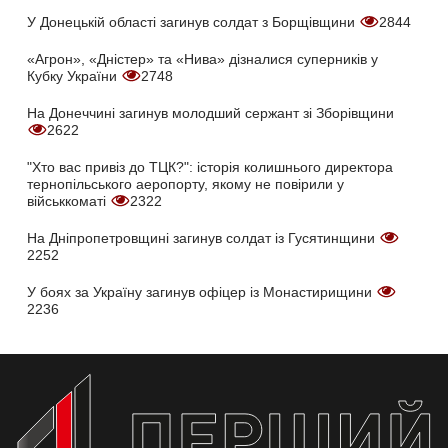
У Донецькій області загинув солдат з Борщівщини
2844
«Агрон», «Дністер» та «Нива» дізналися суперників у
Кубку України
2748
На Донеччині загинув молодший сержант зі Зборівщини
2622
"Хто вас привіз до ТЦК?": історія колишнього директора
тернопільського аеропорту, якому не повірили у
військкоматі
2322
На Дніпропетровщині загинув солдат із Гусятинщини
2252
У боях за Україну загинув офіцер із Монастирищини
2236