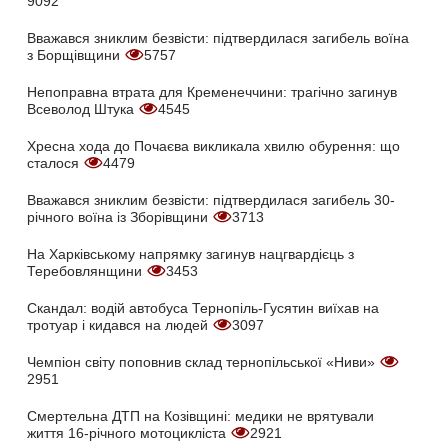
9092
Вважався зниклим безвісти: підтвердилася загибель воїна
з Борщівщини
5757
Непоправна втрата для Кременеччини: трагічно загинув
Всеволод Штука
4545
Хресна хода до Почаєва викликала хвилю обурення: що
сталося
4479
Вважався зниклим безвісти: підтвердилася загибель 30-
річного воїна із Зборівщини
3713
На Харківському напрямку загинув нацгвардієць з
Теребовлянщини
3453
Скандал: водій автобуса Тернопіль-Гусятин виїхав на
тротуар і кидався на людей
3097
Чемпіон світу поповнив склад тернопільської «Ниви»
2951
Смертельна ДТП на Козівщині: медики не врятували
життя 16-річного мотоцикліста
2921