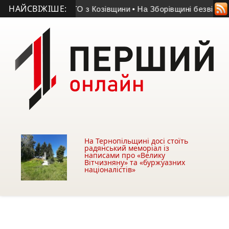
НАЙСВІЖІШЕ:
омер учасник АТО з Козівщини
• На Зборівщині безвісти зник
На Тернопільщині досі стоїть
радянський меморіал із
написами про «Велику
Вітчизняну» та «буржуазних
націоналістів»