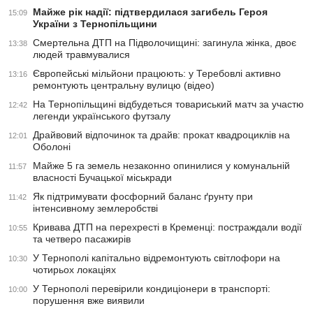
Майже рік надії: підтвердилася загибель Героя
15:09
України з Тернопільщини
Смертельна ДТП на Підволочищині: загинула жінка, двоє
13:38
людей травмувалися
Європейські мільйони працюють: у Теребовлі активно
13:16
ремонтують центральну вулицю (відео)
На Тернопільщині відбудеться товариський матч за участю
12:42
легенди українського футзалу
Драйвовий відпочинок та драйв: прокат квадроциклів на
12:01
Оболоні
Майже 5 га земель незаконно опинилися у комунальній
11:57
власності Бучацької міськради
Як підтримувати фосфорний баланс ґрунту при
11:42
інтенсивному землеробстві
Кривава ДТП на перехресті в Кременці: постраждали водії
10:55
та четверо пасажирів
У Тернополі капітально відремонтують світлофори на
10:30
чотирьох локаціях
У Тернополі перевірили кондиціонери в транспорті:
10:00
порушення вже виявили