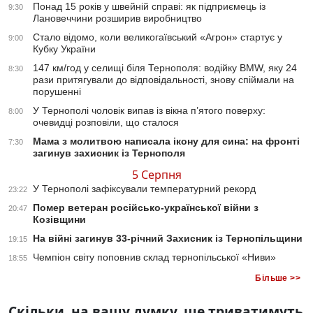
Понад 15 років у швейній справі: як підприємець із
9:30
Лановеччини розширив виробництво
Стало відомо, коли великогаївський «Агрон» стартує у
9:00
Кубку України
147 км/год у селищі біля Тернополя: водійку BMW, яку 24
8:30
рази притягували до відповідальності, знову спіймали на
порушенні
У Тернополі чоловік випав із вікна п’ятого поверху:
8:00
очевидці розповіли, що сталося
Мама з молитвою написала ікону для сина: на фронті
7:30
загинув захисник із Тернополя
5 Серпня
У Тернополі зафіксували температурний рекорд
23:22
Помер ветеран російсько-української війни з
20:47
Козівщини
На війні загинув 33-річний Захисник із Тернопільщини
19:15
Чемпіон світу поповнив склад тернопільської «Ниви»
18:55
Більше >>
Скільки, на вашу думку, ще триватимуть