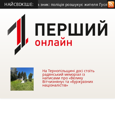
НАЙСВІЖІШЕ:
 у Теребовлі та зник: поліція розшукує жителя Гусятинщини
На Тернопільщині досі стоїть
радянський меморіал із
написами про «Велику
Вітчизняну» та «буржуазних
націоналістів»