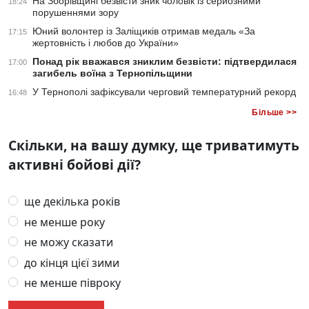
На Зборівщині безвісти зник чоловік із серйозними
18:24
порушеннями зору
Юний волонтер із Заліщиків отримав медаль «За
17:15
жертовність і любов до України»
Понад рік вважався зниклим безвісти: підтвердилася
17:00
загибель воїна з Тернопільщини
У Тернополі зафіксували черговий температурний рекорд
16:48
Більше >>
Скільки, на вашу думку, ще триватимуть
активні бойові дії?
ще декілька років
не менше року
не можу сказати
до кінця цієї зими
не менше півроку