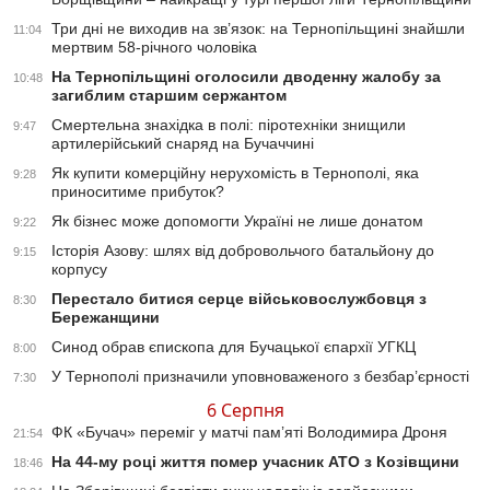
Три дні не виходив на зв’язок: на Тернопільщині знайшли
11:04
мертвим 58-річного чоловіка
На Тернопільщині оголосили дводенну жалобу за
10:48
загиблим старшим сержантом
Смертельна знахідка в полі: піротехніки знищили
9:47
артилерійський снаряд на Бучаччині
Як купити комерційну нерухомість в Тернополі, яка
9:28
приноситиме прибуток?
Як бізнес може допомогти Україні не лише донатом
9:22
Історія Азову: шлях від добровольчого батальйону до
9:15
корпусу
Перестало битися серце військовослужбовця з
8:30
Бережанщини
Синод обрав єпископа для Бучацької єпархії УГКЦ
8:00
У Тернополі призначили уповноваженого з безбар’єрності
7:30
6 Серпня
ФК «Бучач» переміг у матчі пам’яті Володимира Дроня
21:54
На 44-му році життя помер учасник АТО з Козівщини
18:46