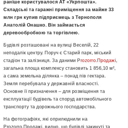
раніше користувалося АТ «Укрпошта».
Складські та гаражні приміщення за майже 33
млн грн купив підприємець з Тернополя
Анатолій Онашко. Він займається
деревообробкою та торгівлею.
Будівлі розташовані на вулиці Веселій, 22
неподалік центру. Поруч є Старий парк, міський
стадіон та залізниця. За даними P
rozorro.Продажі
,
загальна площа комплексу становить 1 856,10 м²,
а сама земельна ділянка – понад пів гектара.
Земля перебувала у державній власності.
Основне її призначення – для розміщення та
експлуатації будівель та споруд автомобільного
транспорту та дорожнього господарства.
На фотографіях, які оприлюднили на
Prozorro.Продажі, видно, що будівлі закинуті та