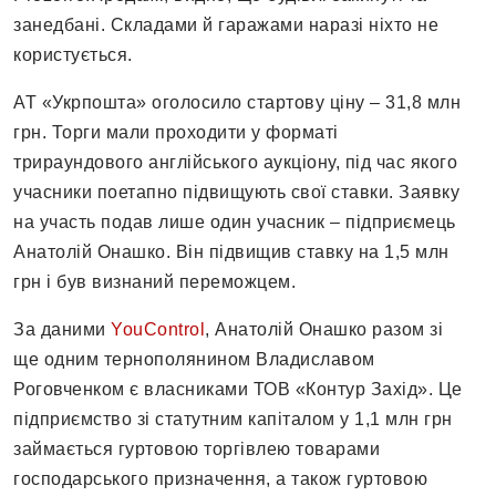
занедбані. Складами й гаражами наразі ніхто не
користується.
АТ «Укрпошта» оголосило стартову ціну – 31,8 млн
грн. Торги мали проходити у форматі
трираундового англійського аукціону, під час якого
учасники поетапно підвищують свої ставки. Заявку
на участь подав лише один учасник – підприємець
Анатолій Онашко. Він підвищив ставку на 1,5 млн
грн і був визнаний переможцем.
За даними
YouControl
, Анатолій Онашко разом зі
ще одним тернополянином Владиславом
Роговченком є власниками ТОВ «Контур Захід». Це
підприємство зі статутним капіталом у 1,1 млн грн
займається гуртовою торгівлею товарами
господарського призначення, а також гуртовою