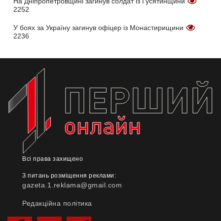
На Дніпропетровщині загинув солдат із Гусятинщини
2252
У боях за Україну загинув офіцер із Монастирищини
2236
Всі права захищено
З питань розміщення реклами:
gazeta.1.reklama@gmail.com
Редакційна політика