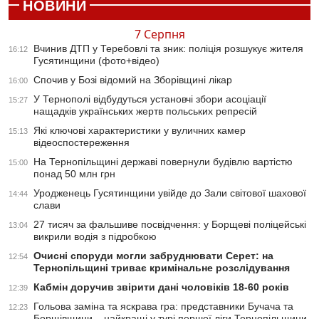
НОВИНИ
7 Серпня
Вчинив ДТП у Теребовлі та зник: поліція розшукує жителя
16:12
Гусятинщини (фото+відео)
Спочив у Бозі відомий на Зборівщині лікар
16:00
У Тернополі відбудуться установчі збори асоціації
15:27
нащадків українських жертв польських репресій
Які ключові характеристики у вуличних камер
15:13
відеоспостереження
На Тернопільщині державі повернули будівлю вартістю
15:00
понад 50 млн грн
Уродженець Гусятинщини увійде до Зали світової шахової
14:44
слави
27 тисяч за фальшиве посвідчення: у Борщеві поліцейські
13:04
викрили водія з підробкою
Очисні споруди могли забруднювати Серет: на
12:54
Тернопільщині триває кримінальне розслідування
Кабмін доручив звірити дані чоловіків 18-60 років
12:39
Гольова заміна та яскрава гра: представники Бучача та
12:23
Борщівщини – найкращі у турі першої ліги Тернопільщини