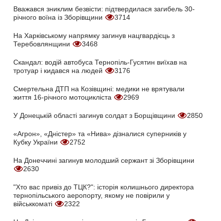
Вважався зниклим безвісти: підтвердилася загибель 30-
річного воїна із Зборівщини
3714
На Харківському напрямку загинув нацгвардієць з
Теребовлянщини
3468
Скандал: водій автобуса Тернопіль-Гусятин виїхав на
тротуар і кидався на людей
3176
Смертельна ДТП на Козівщині: медики не врятували
життя 16-річного мотоцикліста
2969
У Донецькій області загинув солдат з Борщівщини
2850
«Агрон», «Дністер» та «Нива» дізналися суперників у
Кубку України
2752
На Донеччині загинув молодший сержант зі Зборівщини
2630
"Хто вас привіз до ТЦК?": історія колишнього директора
тернопільського аеропорту, якому не повірили у
військкоматі
2322