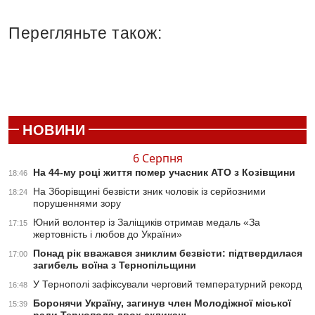
Перегляньте також:
НОВИНИ
6 Серпня
На 44-му році життя помер учасник АТО з Козівщини
18:46
На Зборівщині безвісти зник чоловік із серйозними
18:24
порушеннями зору
Юний волонтер із Заліщиків отримав медаль «За
17:15
жертовність і любов до України»
Понад рік вважався зниклим безвісти: підтвердилася
17:00
загибель воїна з Тернопільщини
У Тернополі зафіксували черговий температурний рекорд
16:48
Боронячи Україну, загинув член Молодіжної міської
15:39