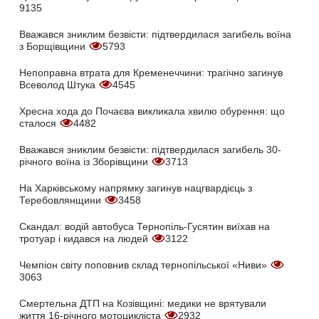
9135
Вважався зниклим безвісти: підтвердилася загибель воїна
з Борщівщини
5793
Непоправна втрата для Кременеччини: трагічно загинув
Всеволод Штука
4545
Хресна хода до Почаєва викликала хвилю обурення: що
сталося
4482
Вважався зниклим безвісти: підтвердилася загибель 30-
річного воїна із Зборівщини
3713
На Харківському напрямку загинув нацгвардієць з
Теребовлянщини
3458
Скандал: водій автобуса Тернопіль-Гусятин виїхав на
тротуар і кидався на людей
3122
Чемпіон світу поповнив склад тернопільської «Ниви»
3063
Смертельна ДТП на Козівщині: медики не врятували
життя 16-річного мотоцикліста
2932