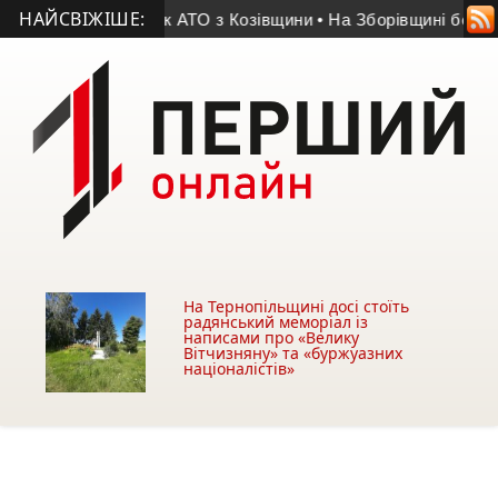
НАЙСВІЖІШЕ:
ття помер учасник АТО з Козівщини
• На Зборівщині безвісти
На Тернопільщині досі стоїть
радянський меморіал із
написами про «Велику
Вітчизняну» та «буржуазних
націоналістів»