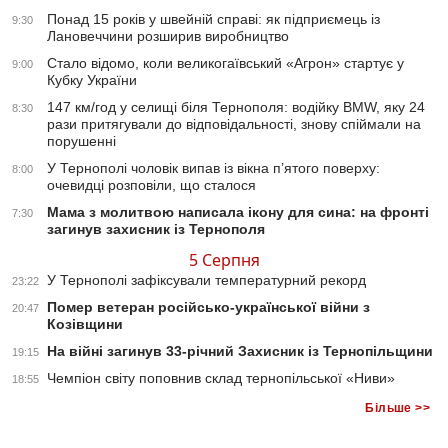
Понад 15 років у швейній справі: як підприємець із
9:30
Лановеччини розширив виробництво
Стало відомо, коли великогаївський «Агрон» стартує у
9:00
Кубку України
147 км/год у селищі біля Тернополя: водійку BMW, яку 24
8:30
рази притягували до відповідальності, знову спіймали на
порушенні
У Тернополі чоловік випав із вікна п’ятого поверху:
8:00
очевидці розповіли, що сталося
Мама з молитвою написала ікону для сина: на фронті
7:30
загинув захисник із Тернополя
5 Серпня
У Тернополі зафіксували температурний рекорд
23:22
Помер ветеран російсько-української війни з
20:47
Козівщини
На війні загинув 33-річний Захисник із Тернопільщини
19:15
Чемпіон світу поповнив склад тернопільської «Ниви»
18:55
Більше >>