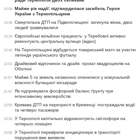
ради Тернополя двох скликань
Майже рік надії: підтвердилася загибель Героя
15:09
України з Тернопільщини
Смертельна ДТП на Підволочищині: загинула жінка, двоє
13:38
людей травмувалися
Європейські мільйони працюють: у Теребовлі активно
13:16
ремонтують центральну вулицю (відео)
На Тернопільщині відбудеться товариський матч за участю
12:42
легенди українського футзалу
Драйвовий відпочинок та драйв: прокат квадроциклів на
12:01
Оболоні
Майже 5 га земель незаконно опинилися у комунальній
11:57
власності Бучацької міськради
Як підтримувати фосфорний баланс ґрунту при
11:42
інтенсивному землеробстві
Кривава ДТП на перехресті в Кременці: постраждали водії
10:55
та четверо пасажирів
У Тернополі капітально відремонтують світлофори на
10:30
чотирьох локаціях
У Тернополі перевірили кондиціонери в транспорті:
10:00
порушення вже виявили