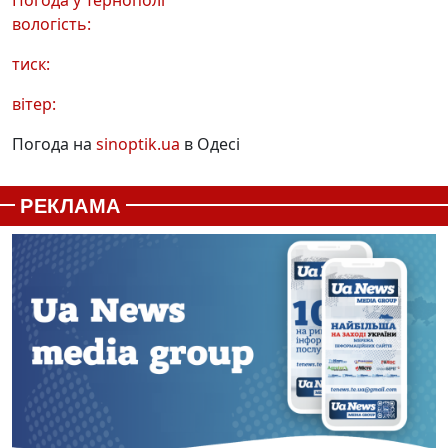
Погода у
Тернополі
вологість:
тиск:
вітер:
Погода на
sinoptik.ua
в Одесі
РЕКЛАМА