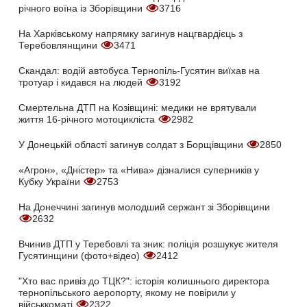
річного воїна із Зборівщини
3716
На Харківському напрямку загинув нацгвардієць з
Теребовлянщини
3471
Скандал: водій автобуса Тернопіль-Гусятин виїхав на
тротуар і кидався на людей
3192
Смертельна ДТП на Козівщині: медики не врятували
життя 16-річного мотоцикліста
2982
У Донецькій області загинув солдат з Борщівщини
2850
«Агрон», «Дністер» та «Нива» дізналися суперників у
Кубку України
2753
На Донеччині загинув молодший сержант зі Зборівщини
2632
Вчинив ДТП у Теребовлі та зник: поліція розшукує жителя
Гусятинщини (фото+відео)
2412
"Хто вас привіз до ТЦК?": історія колишнього директора
тернопільського аеропорту, якому не повірили у
військкоматі
2322