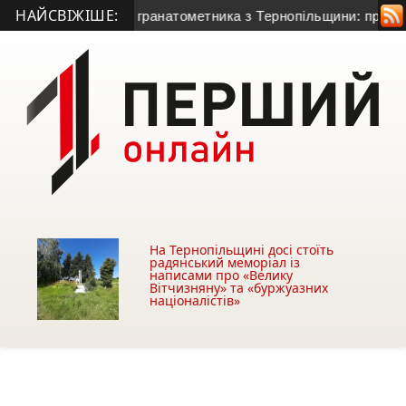
НАЙСВІЖІШЕ:
 життя 50-річного гранатометника з Тернопільщини: причина 
На Тернопільщині досі стоїть
радянський меморіал із
написами про «Велику
Вітчизняну» та «буржуазних
націоналістів»