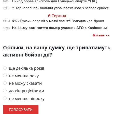
Синод обрав єпископа для Бучацької єпархії УГКЦ
8:00
У Тернополі призначили уповноваженого з безбар’єрності
7:30
6 Серпня
ФК «Бучач» переміг у матчі пам’яті Володимира Дроня
21:54
На 44-му році життя помер учасник АТО з Козівщини
18:46
Більше >>
Скільки, на вашу думку, ще триватимуть
активні бойові дії?
ще декілька років
не менше року
не можу сказати
до кінця цієї зими
не менше півроку