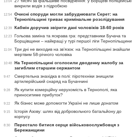
27 тисяч за фальшиве посвідчення: у Борщеві поліцейські
13:04
викрили водія з підробкою
Очисні споруди могли забруднювати Серет: на
12:54
Тернопільщині триває кримінальне розслідування
Кабмін доручив звірити дані чоловіків 18-60 років
12:39
Гольова заміна та яскрава гра: представники Бучача та
12:23
Борщівщини – найкращі у турі першої ліги Тернопільщини
Три дні не виходив на зв’язок: на Тернопільщині знайшли
11:04
мертвим 58-річного чоловіка
На Тернопільщині оголосили дводенну жалобу за
10:48
загиблим старшим сержантом
Смертельна знахідка в полі: піротехніки знищили
9:47
артилерійський снаряд на Бучаччині
Як купити комерційну нерухомість в Тернополі, яка
9:28
приноситиме прибуток?
Як бізнес може допомогти Україні не лише донатом
9:22
Історія Азову: шлях від добровольчого батальйону до
9:15
корпусу
Перестало битися серце військовослужбовця з
8:30
Бережанщини