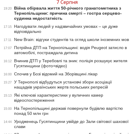
7 Серпня
Війна обірвала життя 50-річного гранатометника з
19:20
Тернопільщини: причина смерті – гостра серцево-
судинна недостатність
Нагодувати людей у надзвичайних умовах – це дуже
17:15
відповідально
New Brain: відгуки студентів та огляд школи іноземних мов
17:11
Потрійна ДТП на Тернопільщині: водія Peugeot затисло в
17:07
автомобілі, постраждала дитина
Вчинив ДТП у Теребовлі та зник: поліція розшукує жителя
16:12
Гусятинщини (фото+відео)
Спочив у Бозі відомий на Зборівщині лікар
16:00
У Тернополі відбудуться установчі збори асоціації
15:27
нащадків українських жертв польських репресій
Які ключові характеристики у вуличних камер
15:13
відеоспостереження
На Тернопільщині державі повернули будівлю вартістю
15:00
понад 50 млн грн
Уродженець Гусятинщини увійде до Зали світової шахової
14:44
слави