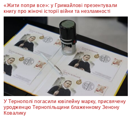
«Жити попри все»: у Гримайлові презентували
книгу про жіночі історії війни та незламності
У Тернополі погасили ювілейну марку, присвячену
уродженцю Тернопільщини блаженному Зенону
Ковалику