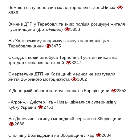
Чемпіон світу поповнив склад тернопільської «Ниви»
3936
Вчинив ДТП у Теребовлі та зник: поліція розшукує жителя
Гусятинщини (фото+відео)
3853
На Харківському напрямку загинув нацгвардієць з
Теребовлянщини
3475
Скандал: водій автобуса Тернопіль-Гусятин виїхав на
тротуар і кидався на людей
3247
Смертельна ДТП на Козівщині: медики не врятували
життя 16-річного мотоцикліста
3002
У Донецькій області загинув солдат з Борщівщини
2853
«Агрон», «Дністер» та «Нива» дізналися суперників у
Кубку України
2753
На Донеччині загинув молодший сержант зі Зборівщини
2636
Спочив у Бозі відомий на Зборівщині лікар
2634