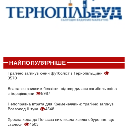
НАЙПОПУЛЯРНІШЕ
Трагічно загинув юний футболіст з Тернопільщини
9570
Вважався зниклим безвісти: підтвердилася загибель воїна
з Борщівщини
5987
Непоправна втрата для Кременеччини: трагічно загинув
Всеволод Штука
4548
Хресна хода до Почаєва викликала хвилю обурення: що
сталося
4503