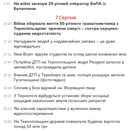
На війні загинув 20-річний оператор БпЛА із
7:30
Бучаччини
7 Серпня
Війна обірвала життя 50-річного гранатометника з
19:20
Тернопільщини: причина смерті – гостра серцево-
судинна недостатність
Нагодувати людей у надзвичайних умовах – це дуже
17:15
відповідально
New Brain: відгуки студентів та огляд школи іноземних мов
17:11
Потрійна ДТП на Тернопільщині: водія Peugeot затисло в
17:07
автомобілі, постраждала дитина
Вчинив ДТП у Теребовлі та зник: поліція розшукує жителя
16:12
Гусятинщини (фото+відео)
Спочив у Бозі відомий на Зборівщині лікар
16:00
У Тернополі відбудуться установчі збори асоціації
15:27
нащадків українських жертв польських репресій
Які ключові характеристики у вуличних камер
15:13
відеоспостереження
На Тернопільщині державі повернули будівлю вартістю
15:00
понад 50 млн грн