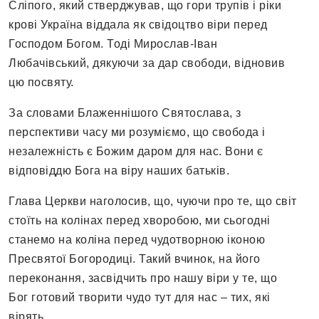
Сліпого, який стверджував, що гори трупів і ріки
крові Україна віддала як свідоцтво віри перед
Господом Богом. Тоді Мирослав-Іван
Любачівський, дякуючи за дар свободи, відновив
цю посвяту.
За словами Блаженнішого Святослава, з
перспективи часу ми розуміємо, що свобода і
незалежність є Божим даром для нас. Вони є
відповіддю Бога на віру наших батьків.
Глава Церкви наголосив, що, чуючи про те, що світ
стоїть на колінах перед хворобою, ми сьогодні
станемо на коліна перед чудотворною іконою
Пресвятої Богородиці. Такий вчинок, на його
переконання, засвідчить про нашу віри у те, що
Бог готовий творити чудо тут для нас – тих, які
вірять.