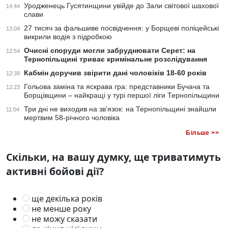
Уродженець Гусятинщини увійде до Зали світової шахової
14:44
слави
27 тисяч за фальшиве посвідчення: у Борщеві поліцейські
13:04
викрили водія з підробкою
Очисні споруди могли забруднювати Серет: на
12:54
Тернопільщині триває кримінальне розслідування
Кабмін доручив звірити дані чоловіків 18-60 років
12:39
Гольова заміна та яскрава гра: представники Бучача та
12:23
Борщівщини – найкращі у турі першої ліги Тернопільщини
Три дні не виходив на зв’язок: на Тернопільщині знайшли
11:04
мертвим 58-річного чоловіка
Більше >>
Скільки, на вашу думку, ще триватимуть
активні бойові дії?
ще декілька років
не менше року
не можу сказати