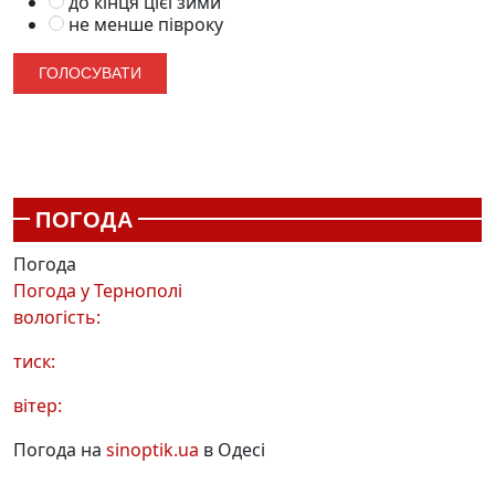
до кінця цієї зими
не менше півроку
ПОГОДА
Погода
Погода у
Тернополі
вологість:
тиск:
вітер:
Погода на
sinoptik.ua
в Одесі