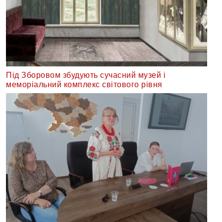
Під Зборовом збудують сучасний музей і
меморіальний комплекс світового рівня