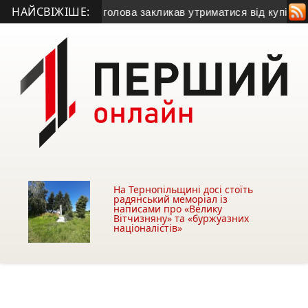
НАЙСВІЖІШЕ:
газу
• Міський голова закликав утриматися від купівлі будівлі
На Тернопільщині досі стоїть
радянський меморіал із
написами про «Велику
Вітчизняну» та «буржуазних
націоналістів»