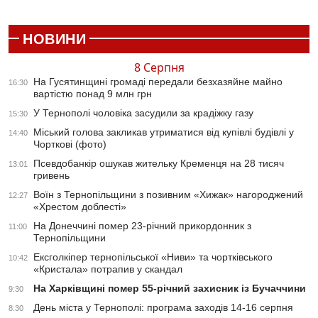
НОВИНИ
8 Серпня
На Гусятинщині громаді передали безхазяйне майно
16:30
вартістю понад 9 млн грн
У Тернополі чоловіка засудили за крадіжку газу
15:30
Міський голова закликав утриматися від купівлі будівлі у
14:40
Чорткові (фото)
Псевдобанкір ошукав жительку Кременця на 28 тисяч
13:01
гривень
Воїн з Тернопільщини з позивним «Хижак» нагороджений
12:27
«Хрестом доблесті»
На Донеччині помер 23-річний прикордонник з
11:00
Тернопільщини
Ексголкіпер тернопільської «Ниви» та чортківського
10:42
«Кристала» потрапив у скандал
На Харківщині помер 55-річний захисник із Бучаччини
9:30
День міста у Тернополі: програма заходів 14-16 серпня
8:30