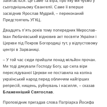
захитається. Це саме та віра, про яку ми чуємо у
сьогоднішньому Євангелії. Саме її вперше
засвідчив Ярослав Мудрий, – переконаний
Предстоятель УГКЦ.
Двадцять п’ять років тому попередник Мирослав-
Іван Любачівський відновив акт посвяти України і
Церкви під Покров Богородиці тут, у відпустовому
центрі в Зарваниці.
– У той час сюди прийшли понад мільйон прочан.
Ми тоді дякували Господу Богу, що сила віри
переслідуваної Церкви не поставила на коліна
український народ перед обличчям найгірших
репресій, нищень, руйнувань і насилля, – сказав
Блаженніший Святослав
.
Проповідник пригадав слова Патріарха Йосифа