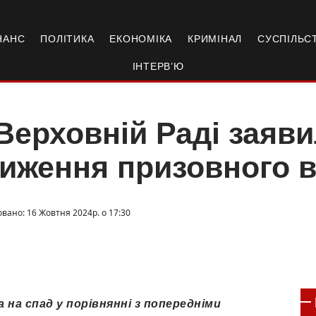
НАНС
ПОЛІТИКА
ЕКОНОМІКА
КРИМІНАЛ
СУСПІЛЬС
ІНТЕРВ’Ю
Верховній Раді заяв
иження призовного в
овано: 16 Жовтня 2024р. о 17:30
а на спад у порівнянні з попередніми