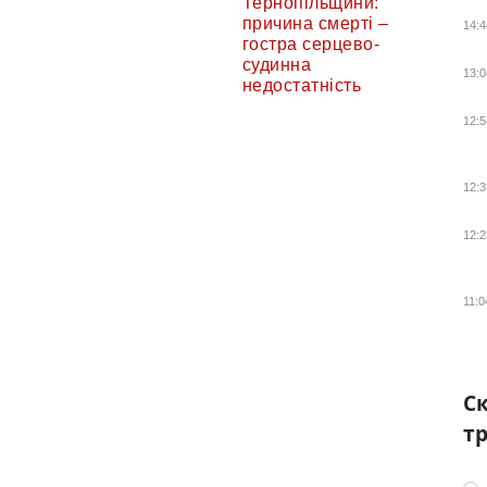
Тернопільщини:
причина смерті –
14:4
гостра серцево-
судинна
13:0
недостатність
12:5
12:3
12:2
11:0
Ск
тр