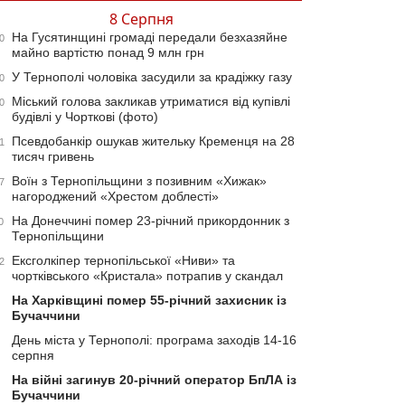
8 Серпня
На Гусятинщині громаді передали безхазяйне
0
майно вартістю понад 9 млн грн
У Тернополі чоловіка засудили за крадіжку газу
0
Міський голова закликав утриматися від купівлі
0
будівлі у Чорткові (фото)
Псевдобанкір ошукав жительку Кременця на 28
1
тисяч гривень
Воїн з Тернопільщини з позивним «Хижак»
7
нагороджений «Хрестом доблесті»
На Донеччині помер 23-річний прикордонник з
0
Тернопільщини
Ексголкіпер тернопільської «Ниви» та
2
чортківського «Кристала» потрапив у скандал
На Харківщині помер 55-річний захисник із
Бучаччини
День міста у Тернополі: програма заходів 14-16
серпня
На війні загинув 20-річний оператор БпЛА із
Бучаччини