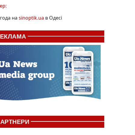
ер:
года на
sinoptik.ua
в Одесі
РЕКЛАМА
АРТНЕРИ