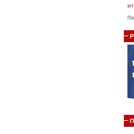
віт
По
П