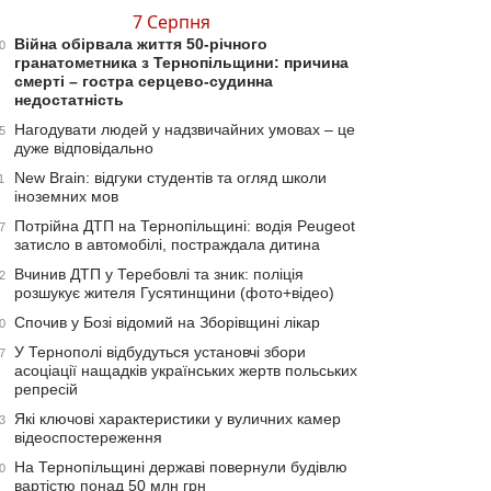
7 Серпня
Війна обірвала життя 50-річного
0
гранатометника з Тернопільщини: причина
смерті – гостра серцево-судинна
недостатність
Нагодувати людей у надзвичайних умовах – це
5
дуже відповідально
New Brain: відгуки студентів та огляд школи
1
іноземних мов
Потрійна ДТП на Тернопільщині: водія Peugeot
7
затисло в автомобілі, постраждала дитина
Вчинив ДТП у Теребовлі та зник: поліція
2
розшукує жителя Гусятинщини (фото+відео)
Спочив у Бозі відомий на Зборівщині лікар
0
У Тернополі відбудуться установчі збори
7
асоціації нащадків українських жертв польських
репресій
Які ключові характеристики у вуличних камер
3
відеоспостереження
На Тернопільщині державі повернули будівлю
0
вартістю понад 50 млн грн