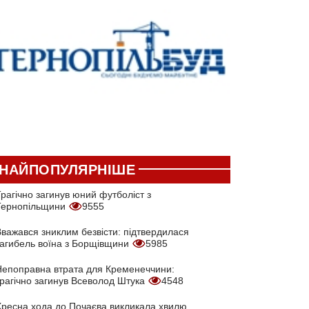
НАЙПОПУЛЯРНІШЕ
рагічно загинув юний футболіст з
Тернопільщини
9555
Вважався зниклим безвісти: підтвердилася
загибель воїна з Борщівщини
5985
Непоправна втрата для Кременеччини:
трагічно загинув Всеволод Штука
4548
Хресна хода до Почаєва викликала хвилю