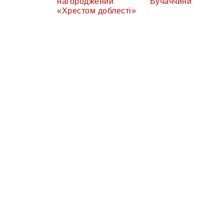
нагороджений
Бучаччини
«Хрестом доблесті»