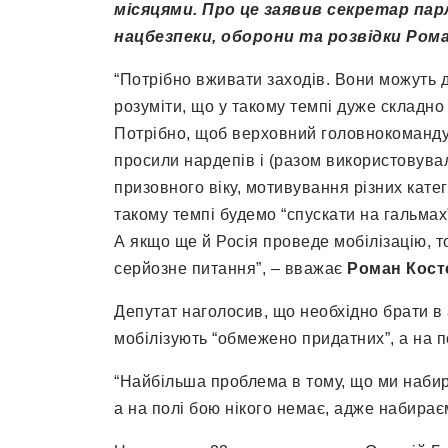
місяцями. Про це заявив секретар па
нацбезпеки, оборони та розвідки Ром
“Потрібно вживати заходів. Вони можуть 
розуміти, що у такому темпі дуже складно 
Потрібно, щоб верховний головнокомандув
просили нардепів і (разом використовува
призовного віку, мотивування різних кате
такому темпі будемо “спускати на гальмах”,
А якщо ще й Росія проведе мобілізацію, т
серйозне питання”, – вважає
Роман Кост
Депутат наголосив, що необхідно брати в 
мобілізують “обмежено придатних”, а на по
“Найбільша проблема в тому, що ми набира
а на полі бою нікого немає, адже набирає