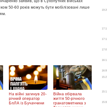
нчаренко заявив, що в Сухопутних військах
іком 50-60 років можуть бути мобілізовані лише
19:2
ям.
17:1
17:1
17:0
16:1
16:0
15:2
15:1
На війні загинув 20-
Війна обірвала
річний оператор
життя 50-річного
15:0
БпЛА із Бучаччини
гранатометника з