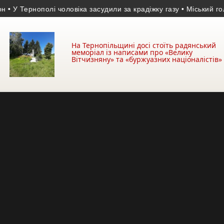
 Тернополі чоловіка засудили за крадіжку газу
• Міський голова з
На Тернопільщині досі стоїть радянський
меморіал із написами про «Велику
Вітчизняну» та «буржуазних націоналістів»