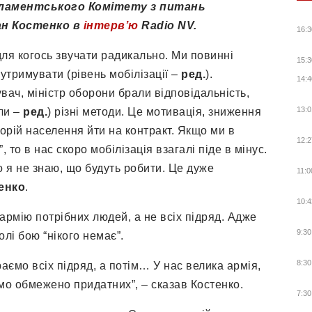
рламентського Комітету з питань
ан Костенко в
інтерв’ю
Radio NV.
16:3
для когось звучати радикально. Ми повинні
15:3
утримувати (рівень мобілізації –
ред.
).
14:4
ач, міністр оборони брали відповідальність,
13:0
ли –
ред.
) різні методи. Це мотивація, зниження
горій населення йти на контракт. Якщо ми в
12:2
 то в нас скоро мобілізація взагалі піде в мінус.
о я не знаю, що будуть робити. Це дуже
11:0
енко
.
10:4
армію потрібних людей, а не всіх підряд. Адже
9:30
лі бою “нікого немає”.
8:30
ємо всіх підряд, а потім… У нас велика армія,
мо обмежено придатних”, – сказав Костенко.
7:30