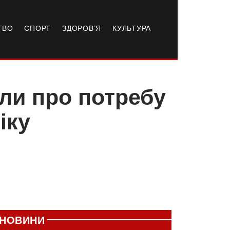
ТВО
СПОРТ
ЗДОРОВ’Я
КУЛЬТУРА
или про потребу
іку
НОВИНИ