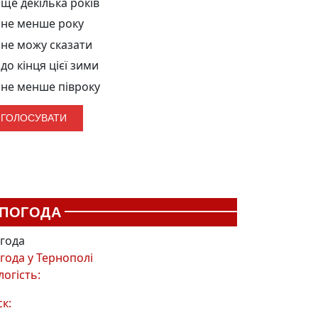
ще декілька років
не менше року
не можу сказати
до кінця цієї зими
не менше півроку
ПОГОДА
года
года у
Тернополі
логість:
ск: