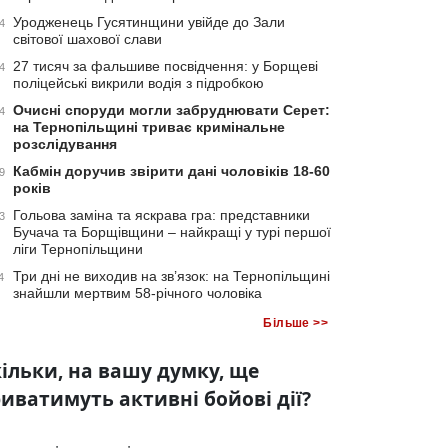
Уродженець Гусятинщини увійде до Зали
4
світової шахової слави
27 тисяч за фальшиве посвідчення: у Борщеві
4
поліцейські викрили водія з підробкою
Очисні споруди могли забруднювати Серет:
4
на Тернопільщині триває кримінальне
розслідування
Кабмін доручив звірити дані чоловіків 18-60
9
років
Гольова заміна та яскрава гра: представники
3
Бучача та Борщівщини – найкращі у турі першої
ліги Тернопільщини
Три дні не виходив на зв’язок: на Тернопільщині
4
знайшли мертвим 58-річного чоловіка
Більше >>
ільки, на вашу думку, ще
иватимуть активні бойові дії?