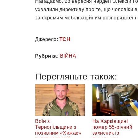
Нагадаємо, 23 вересня нардеп Олексій Го
ухвалили директиву про те, що чоловіки в
за окремим мобілізаційним розпорядженн
Джерело:
ТСН
Рубрика:
ВІЙНА
Перегляньте також:
Воїн з
На Харківщині
Тернопільщини з
помер 55-річний
позивним «Хижак»
захисник із