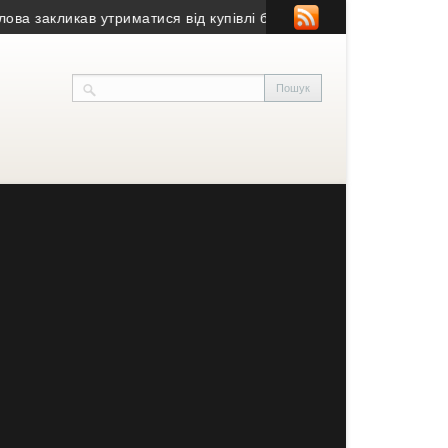
акликав утриматися від купівлі будівлі у Чорткові (фото)
• Псевд