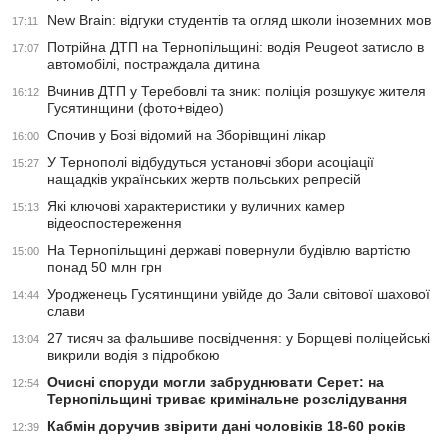
New Brain: відгуки студентів та огляд школи іноземних мов
17:11
Потрійна ДТП на Тернопільщині: водія Peugeot затисло в
17:07
автомобілі, постраждала дитина
Вчинив ДТП у Теребовлі та зник: поліція розшукує жителя
16:12
Гусятинщини (фото+відео)
Спочив у Бозі відомий на Зборівщині лікар
16:00
У Тернополі відбудуться установчі збори асоціації
15:27
нащадків українських жертв польських репресій
Які ключові характеристики у вуличних камер
15:13
відеоспостереження
На Тернопільщині державі повернули будівлю вартістю
15:00
понад 50 млн грн
Уродженець Гусятинщини увійде до Зали світової шахової
14:44
слави
27 тисяч за фальшиве посвідчення: у Борщеві поліцейські
13:04
викрили водія з підробкою
Очисні споруди могли забруднювати Серет: на
12:54
Тернопільщині триває кримінальне розслідування
Кабмін доручив звірити дані чоловіків 18-60 років
12:39