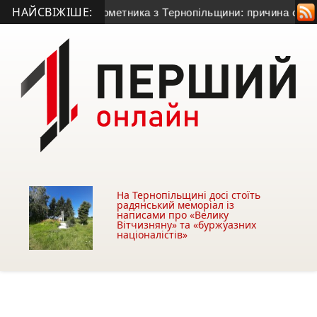
НАЙСВІЖІШЕ:
річного гранатометника з Тернопільщини: причина смерті – г
На Тернопільщині досі стоїть
радянський меморіал із
написами про «Велику
Вітчизняну» та «буржуазних
націоналістів»