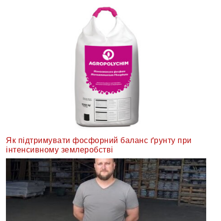
Як підтримувати фосфорний баланс ґрунту при
інтенсивному землеробстві