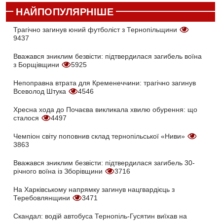
НАЙПОПУЛЯРНІШЕ
Трагічно загинув юний футболіст з Тернопільщини
9437
Вважався зниклим безвісти: підтвердилася загибель воїна
з Борщівщини
5925
Непоправна втрата для Кременеччини: трагічно загинув
Всеволод Штука
4546
Хресна хода до Почаєва викликала хвилю обурення: що
сталося
4497
Чемпіон світу поповнив склад тернопільської «Ниви»
3863
Вважався зниклим безвісти: підтвердилася загибель 30-
річного воїна із Зборівщини
3716
На Харківському напрямку загинув нацгвардієць з
Теребовлянщини
3471
Скандал: водій автобуса Тернопіль-Гусятин виїхав на