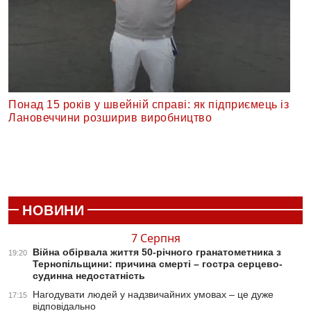
Понад 15 років у швейній справі: як підприємець із
Лановеччини розширив виробництво
НОВИНИ
7 Серпня
Війна обірвала життя 50-річного гранатометника з
19:20
Тернопільщини: причина смерті – гостра серцево-
судинна недостатність
Нагодувати людей у надзвичайних умовах – це дуже
17:15
відповідально