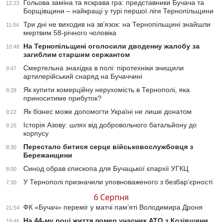
Гольова заміна та яскрава гра: представники Бучача та
12:23
Борщівщини – найкращі у турі першої ліги Тернопільщини
Три дні не виходив на зв’язок: на Тернопільщині знайшли
11:04
мертвим 58-річного чоловіка
На Тернопільщині оголосили дводенну жалобу за
10:48
загиблим старшим сержантом
Смертельна знахідка в полі: піротехніки знищили
9:47
артилерійський снаряд на Бучаччині
Як купити комерційну нерухомість в Тернополі, яка
9:28
приноситиме прибуток?
Як бізнес може допомогти Україні не лише донатом
9:22
Історія Азову: шлях від добровольчого батальйону до
9:15
корпусу
Перестало битися серце військовослужбовця з
8:30
Бережанщини
Синод обрав єпископа для Бучацької єпархії УГКЦ
8:00
У Тернополі призначили уповноваженого з безбар’єрності
7:30
6 Серпня
ФК «Бучач» переміг у матчі пам’яті Володимира Дроня
21:54
На 44-му році життя помер учасник АТО з Козівщини
18:46