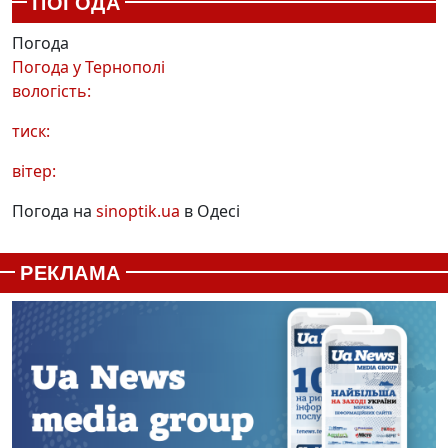
ПОГОДА
Погода
Погода у
Тернополі
вологість:
тиск:
вітер:
Погода на
sinoptik.ua
в Одесі
РЕКЛАМА