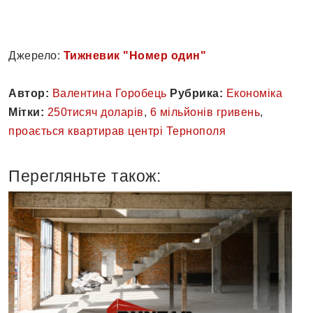
Джерело:
Тижневик "Номер один"
Автор:
Валентина Горобець
Рубрика:
Економіка
Мітки:
250тисяч доларів
,
6 мільйонів гривень
,
проається квартирав центрі Тернополя
Перегляньте також: