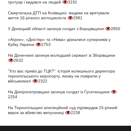
тротуар і кидався на людей
3191
Смертельна ДТП на Козівщині: медики не врятували
життя 16-річного мотоцикліста
2981
У Донецькій області загинув солдат з Борщівщини
2850
«Агрон», «Дністер» та «Нива» дізналися суперників у
Кубку України
2753
На Донеччині загинув молодший сержант зі Зборівщини
2632
"Хто вас привіз до ТЦК?": історія колишнього директора
тернопільського аеропорту, якому не повірили у
військкоматі
2322
На Дніпропетровщині загинув солдат із Гусятинщини
2254
На Тернопільщині апеляційний суд підтвердив 15-річний
вирок за вбивство випускниці
2238