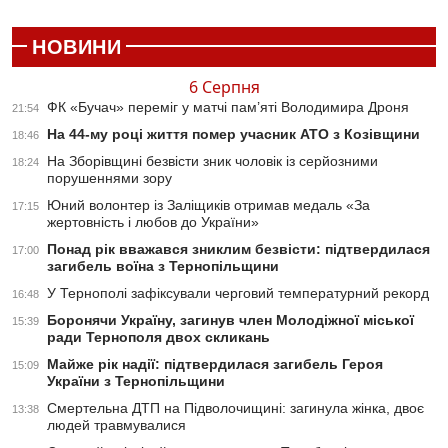
НОВИНИ
6 Серпня
ФК «Бучач» переміг у матчі пам’яті Володимира Дроня
21:54
На 44-му році життя помер учасник АТО з Козівщини
18:46
На Зборівщині безвісти зник чоловік із серйозними
18:24
порушеннями зору
Юний волонтер із Заліщиків отримав медаль «За
17:15
жертовність і любов до України»
Понад рік вважався зниклим безвісти: підтвердилася
17:00
загибель воїна з Тернопільщини
У Тернополі зафіксували черговий температурний рекорд
16:48
Боронячи Україну, загинув член Молодіжної міської
15:39
ради Тернополя двох скликань
Майже рік надії: підтвердилася загибель Героя
15:09
України з Тернопільщини
Смертельна ДТП на Підволочищині: загинула жінка, двоє
13:38
людей травмувалися