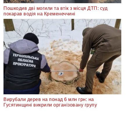
Пошкодив дві могили та втік з місця ДТП: суд
покарав водія на Кременеччині
Вирубали дерев на понад 6 млн грн: на
Гусятинщині викрили організовану групу