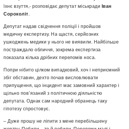
їхнє взуття,- розповідає депутат міськради
Іван
Сороколіт
.
Депутат надав свідчення поліції і пройшов
медичну експертизу. На щастя, серйозних
ушкоджень медики у нього не виявили. Найбільше
постраждало обличчя, зокрема експертиза
показала кілька дрібних переломів носа.
Попри нібито цілком випадковий, хоч і неприємний
збіг обставин, дехто почав висловлювати
припущення, що інцидент має замовний характер і
щільно пов’язаний з політичною діяльністю
депутата. Однак сам народний обранець таку
гіпотезу спростовує.
– Дуже прошу не ліпити з мене перебільшену
жертву. Побили – то й побили. Переломи малі і