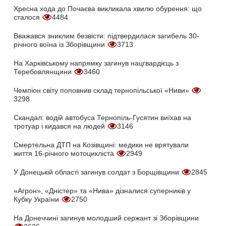
Хресна хода до Почаєва викликала хвилю обурення: що
сталося
4484
Вважався зниклим безвісти: підтвердилася загибель 30-
річного воїна із Зборівщини
3713
На Харківському напрямку загинув нацгвардієць з
Теребовлянщини
3460
Чемпіон світу поповнив склад тернопільської «Ниви»
3298
Скандал: водій автобуса Тернопіль-Гусятин виїхав на
тротуар і кидався на людей
3146
Смертельна ДТП на Козівщині: медики не врятували
життя 16-річного мотоцикліста
2949
У Донецькій області загинув солдат з Борщівщини
2845
«Агрон», «Дністер» та «Нива» дізналися суперників у
Кубку України
2750
На Донеччині загинув молодший сержант зі Зборівщини