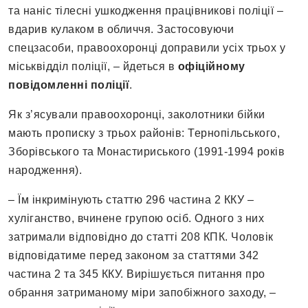
та наніс тілесні ушкодження працівникові поліції –
вдарив кулаком в обличчя. Застосовуючи
спецзасоби, правоохоронці доправили усіх трьох у
міськвідділ поліції, – йдеться в
офіційному
повідомленні поліції
.
Як з’ясували правоохоронці, заколотники бійки
мають прописку з трьох районів: Тернопільського,
Зборівського та Монастириського (1991-1994 років
народження).
– Їм інкримінують статтю 296 частина 2 ККУ –
хуліганство, вчинене групою осіб. Одного з них
затримали відповідно до статті 208 КПК. Чоловік
відповідатиме перед законом за статтями 342
частина 2 та 345 ККУ. Вирішується питання про
обрання затриманому міри запобіжного заходу, –