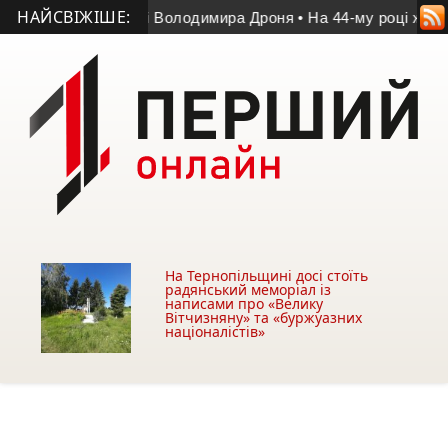
НАЙСВІЖІШЕ:
у матчі пам’яті Володимира Дроня
• На 44-му році життя пом
На Тернопільщині досі стоїть
радянський меморіал із
написами про «Велику
Вітчизняну» та «буржуазних
націоналістів»