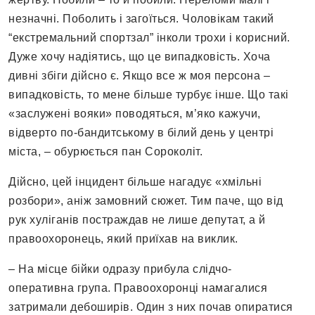
незначні. Поболить і загоїться. Чоловікам такий
“екстремальний спортзал” інколи трохи і корисний.
Дуже хочу надіятись, що це випадковість. Хоча
дивні збіги дійсно є. Якщо все ж моя персона –
випадковість, то мене більше турбує інше. Що такі
«заслужені вояки» поводяться, м’яко кажучи,
відверто по-бандитському в білий день у центрі
міста, – обурюється пан Сороколіт.
Дійсно, цей інцидент більше нагадує «хмільні
розбори», аніж замовний сюжет. Тим паче, що від
рук хуліганів постраждав не лише депутат, а й
правоохоронець, який приїхав на виклик.
– На місце бійки одразу прибула слідчо-
оперативна група. Правоохоронці намагалися
затримали дебоширів. Один з них почав опиратися