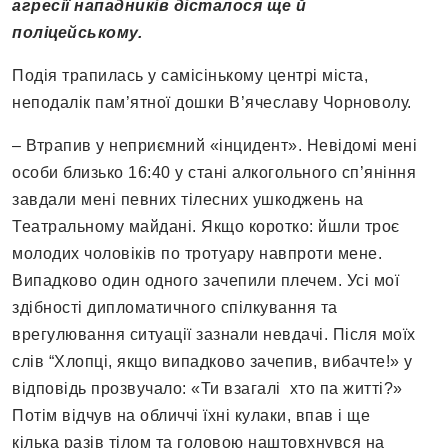
агресії нападників дісталося ще й
поліцейському.
Подія трапилась у самісінькому центрі міста,
неподалік пам’ятної дошки В’ячеславу Чорноволу.
– Втрапив у неприємний «інцидент». Невідомі мені
особи близько 16:40 у стані алкогольного сп’яніння
завдали мені певних тілесних ушкоджень на
Театральному майдані. Якщо коротко: йшли троє
молодих чоловіків по тротуару навпроти мене.
Випадково один одного зачепили плечем. Усі мої
здібності дипломатичного спілкування та
врегулювання ситуації зазнали невдачі. Після моїх
слів “Хлопці, якщо випадково зачепив, вибачте!» у
відповідь прозвучало: «Ти взагалі хто па житті?»
Потім відчув на обличчі їхні кулаки, впав і ще
кілька разів тілом та головою наштовхнувся на