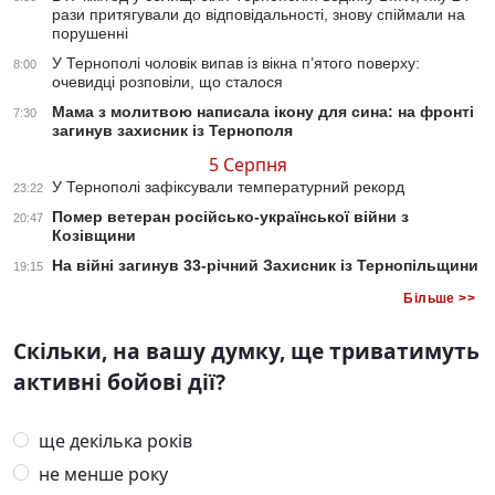
рази притягували до відповідальності, знову спіймали на
порушенні
У Тернополі чоловік випав із вікна п’ятого поверху:
8:00
очевидці розповіли, що сталося
Мама з молитвою написала ікону для сина: на фронті
7:30
загинув захисник із Тернополя
5 Серпня
У Тернополі зафіксували температурний рекорд
23:22
Помер ветеран російсько-української війни з
20:47
Козівщини
На війні загинув 33-річний Захисник із Тернопільщини
19:15
Більше >>
Скільки, на вашу думку, ще триватимуть
активні бойові дії?
ще декілька років
не менше року