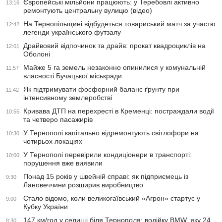
Європейські мільйони працюють: у Теребовлі активно
13:16
ремонтують центральну вулицю (відео)
На Тернопільщині відбудеться товариський матч за участю
12:42
легенди українського футзалу
Драйвовий відпочинок та драйв: прокат квадроциклів на
12:01
Оболоні
Майже 5 га земель незаконно опинилися у комунальній
11:57
власності Бучацької міськради
Як підтримувати фосфорний баланс ґрунту при
11:42
інтенсивному землеробстві
Кривава ДТП на перехресті в Кременці: постраждали водії
10:55
та четверо пасажирів
У Тернополі капітально відремонтують світлофори на
10:30
чотирьох локаціях
У Тернополі перевірили кондиціонери в транспорті:
10:00
порушення вже виявили
Понад 15 років у швейній справі: як підприємець із
9:30
Лановеччини розширив виробництво
Стало відомо, коли великогаївський «Агрон» стартує у
9:00
Кубку України
147 км/год у селищі біля Тернополя: водійку BMW, яку 24
8:30