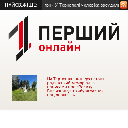
НАЙСВІЖІШЕ:
ю понад 9 млн грн
• У Тернополі чоловіка засудили за крадіж
На Тернопільщині досі стоїть
радянський меморіал із
написами про «Велику
Вітчизняну» та «буржуазних
націоналістів»