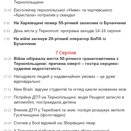
Тернопільщини
Ексголкіпер тернопільської «Ниви» та чортківського
10:42
«Кристала» потрапив у скандал
На Харківщині помер 55-річний захисник із Бучаччини
9:30
День міста у Тернополі: програма заходів 14-16 серпня
8:30
На війні загинув 20-річний оператор БпЛА із
7:30
Бучаччини
7 Серпня
Війна обірвала життя 50-річного гранатометника з
19:20
Тернопільщини: причина смерті – гостра серцево-
судинна недостатність
Нагодувати людей у надзвичайних умовах – це дуже
17:15
відповідально
New Brain: відгуки студентів та огляд школи іноземних мов
17:11
Потрійна ДТП на Тернопільщині: водія Peugeot затисло в
17:07
автомобілі, постраждала дитина
Вчинив ДТП у Теребовлі та зник: поліція розшукує жителя
16:12
Гусятинщини (фото+відео)
Спочив у Бозі відомий на Зборівщині лікар
16:00
У Тернополі відбудуться установчі збори асоціації