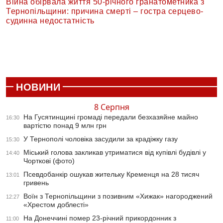
Війна обірвала життя 50-річного гранатометника з
Тернопільщини: причина смерті – гостра серцево-
судинна недостатність
НОВИНИ
8 Серпня
На Гусятинщині громаді передали безхазяйне майно
16:30
вартістю понад 9 млн грн
У Тернополі чоловіка засудили за крадіжку газу
15:30
Міський голова закликав утриматися від купівлі будівлі у
14:40
Чорткові (фото)
Псевдобанкір ошукав жительку Кременця на 28 тисяч
13:01
гривень
Воїн з Тернопільщини з позивним «Хижак» нагороджений
12:27
«Хрестом доблесті»
На Донеччині помер 23-річний прикордонник з
11:00