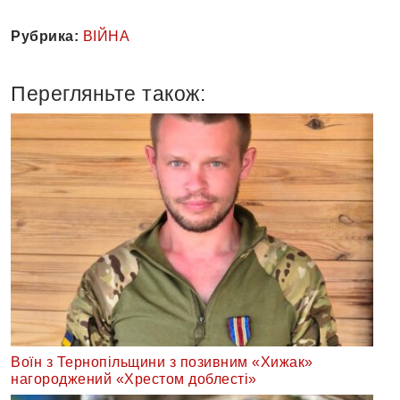
Рубрика:
ВІЙНА
Перегляньте також:
Воїн з Тернопільщини з позивним «Хижак»
нагороджений «Хрестом доблесті»