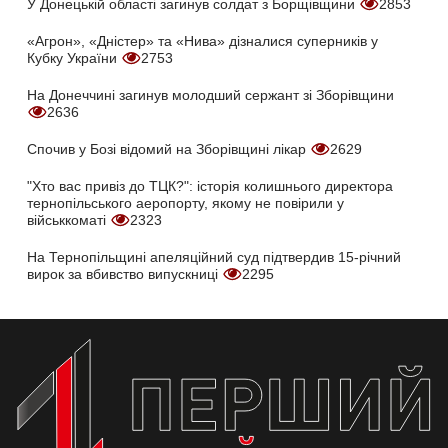
У Донецькій області загинув солдат з Борщівщини
2853
«Агрон», «Дністер» та «Нива» дізналися суперників у
Кубку України
2753
На Донеччині загинув молодший сержант зі Зборівщини
2636
Спочив у Бозі відомий на Зборівщині лікар
2629
"Хто вас привіз до ТЦК?": історія колишнього директора
тернопільського аеропорту, якому не повірили у
військкоматі
2323
На Тернопільщині апеляційний суд підтвердив 15-річний
вирок за вбивство випускниці
2295