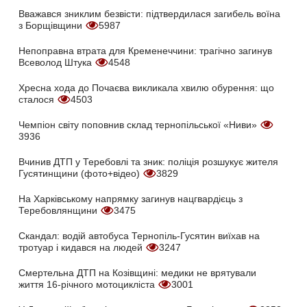
Вважався зниклим безвісти: підтвердилася загибель воїна
з Борщівщини
5987
Непоправна втрата для Кременеччини: трагічно загинув
Всеволод Штука
4548
Хресна хода до Почаєва викликала хвилю обурення: що
сталося
4503
Чемпіон світу поповнив склад тернопільської «Ниви»
3936
Вчинив ДТП у Теребовлі та зник: поліція розшукує жителя
Гусятинщини (фото+відео)
3829
На Харківському напрямку загинув нацгвардієць з
Теребовлянщини
3475
Скандал: водій автобуса Тернопіль-Гусятин виїхав на
тротуар і кидався на людей
3247
Смертельна ДТП на Козівщині: медики не врятували
життя 16-річного мотоцикліста
3001