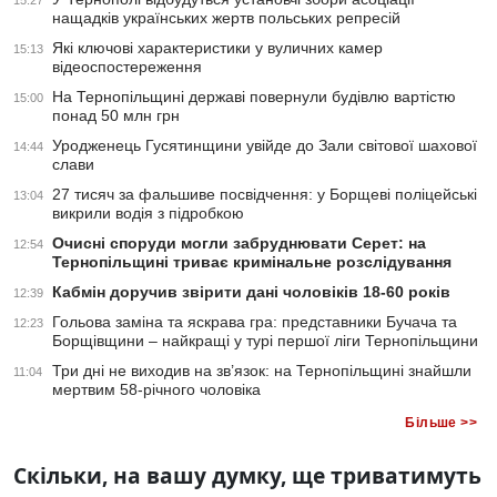
15:27
нащадків українських жертв польських репресій
Які ключові характеристики у вуличних камер
15:13
відеоспостереження
На Тернопільщині державі повернули будівлю вартістю
15:00
понад 50 млн грн
Уродженець Гусятинщини увійде до Зали світової шахової
14:44
слави
27 тисяч за фальшиве посвідчення: у Борщеві поліцейські
13:04
викрили водія з підробкою
Очисні споруди могли забруднювати Серет: на
12:54
Тернопільщині триває кримінальне розслідування
Кабмін доручив звірити дані чоловіків 18-60 років
12:39
Гольова заміна та яскрава гра: представники Бучача та
12:23
Борщівщини – найкращі у турі першої ліги Тернопільщини
Три дні не виходив на зв’язок: на Тернопільщині знайшли
11:04
мертвим 58-річного чоловіка
Більше >>
Скільки, на вашу думку, ще триватимуть