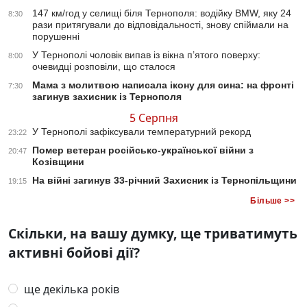
147 км/год у селищі біля Тернополя: водійку BMW, яку 24
8:30
рази притягували до відповідальності, знову спіймали на
порушенні
У Тернополі чоловік випав із вікна п’ятого поверху:
8:00
очевидці розповіли, що сталося
Мама з молитвою написала ікону для сина: на фронті
7:30
загинув захисник із Тернополя
5 Серпня
У Тернополі зафіксували температурний рекорд
23:22
Помер ветеран російсько-української війни з
20:47
Козівщини
На війні загинув 33-річний Захисник із Тернопільщини
19:15
Більше >>
Скільки, на вашу думку, ще триватимуть
активні бойові дії?
ще декілька років