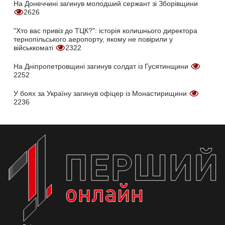
На Донеччині загинув молодший сержант зі Зборівщини
2626
"Хто вас привіз до ТЦК?": історія колишнього директора
тернопільського аеропорту, якому не повірили у
військкоматі
2322
На Дніпропетровщині загинув солдат із Гусятинщини
2252
У боях за Україну загинув офіцер із Монастирищини
2236