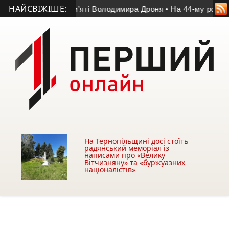
НАЙСВІЖІШЕ:
міг у матчі пам’яті Володимира Дроня
• На 44-му році життя
На Тернопільщині досі стоїть
радянський меморіал із
написами про «Велику
Вітчизняну» та «буржуазних
націоналістів»