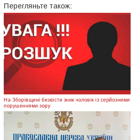
Перегляньте також:
На Зборівщині безвісти зник чоловік із серйозними
порушеннями зору