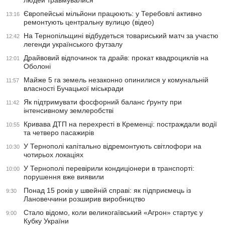
людей травмувалися
Європейські мільйони працюють: у Теребовлі активно
13:16
ремонтують центральну вулицю (відео)
На Тернопільщині відбудеться товариський матч за участю
12:42
легенди українського футзалу
Драйвовий відпочинок та драйв: прокат квадроциклів на
12:01
Оболоні
Майже 5 га земель незаконно опинилися у комунальній
11:57
власності Бучацької міськради
Як підтримувати фосфорний баланс ґрунту при
11:42
інтенсивному землеробстві
Кривава ДТП на перехресті в Кременці: постраждали водії
10:55
та четверо пасажирів
У Тернополі капітально відремонтують світлофори на
10:30
чотирьох локаціях
У Тернополі перевірили кондиціонери в транспорті:
10:00
порушення вже виявили
Понад 15 років у швейній справі: як підприємець із
9:30
Лановеччини розширив виробництво
Стало відомо, коли великогаївський «Агрон» стартує у
9:00
Кубку України