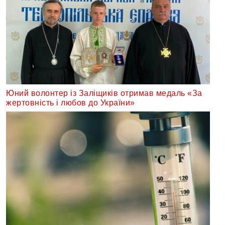
Юний волонтер із Заліщиків отримав медаль «За
жертовність і любов до України»