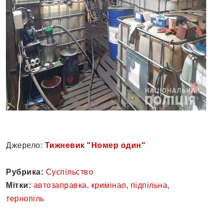
Джерело:
Тижневик "Номер один"
Рубрика:
Суспільство
Мітки:
автозаправка
,
кримінал
,
підпільна
,
тернопіль