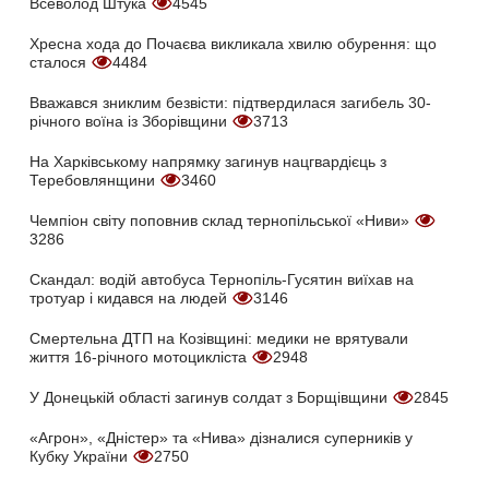
Всеволод Штука
4545
Хресна хода до Почаєва викликала хвилю обурення: що
сталося
4484
Вважався зниклим безвісти: підтвердилася загибель 30-
річного воїна із Зборівщини
3713
На Харківському напрямку загинув нацгвардієць з
Теребовлянщини
3460
Чемпіон світу поповнив склад тернопільської «Ниви»
3286
Скандал: водій автобуса Тернопіль-Гусятин виїхав на
тротуар і кидався на людей
3146
Смертельна ДТП на Козівщині: медики не врятували
життя 16-річного мотоцикліста
2948
У Донецькій області загинув солдат з Борщівщини
2845
«Агрон», «Дністер» та «Нива» дізналися суперників у
Кубку України
2750