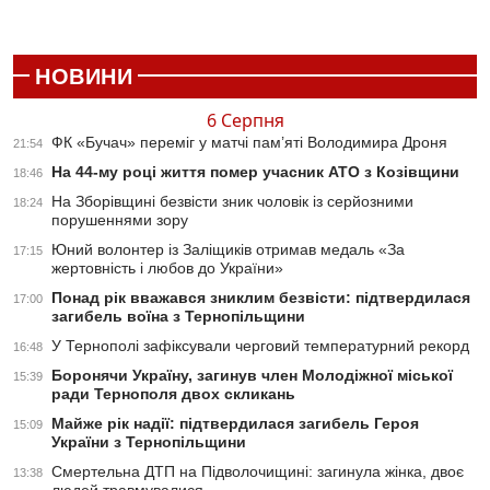
НОВИНИ
6 Серпня
ФК «Бучач» переміг у матчі пам’яті Володимира Дроня
21:54
На 44-му році життя помер учасник АТО з Козівщини
18:46
На Зборівщині безвісти зник чоловік із серйозними
18:24
порушеннями зору
Юний волонтер із Заліщиків отримав медаль «За
17:15
жертовність і любов до України»
Понад рік вважався зниклим безвісти: підтвердилася
17:00
загибель воїна з Тернопільщини
У Тернополі зафіксували черговий температурний рекорд
16:48
Боронячи Україну, загинув член Молодіжної міської
15:39
ради Тернополя двох скликань
Майже рік надії: підтвердилася загибель Героя
15:09
України з Тернопільщини
Смертельна ДТП на Підволочищині: загинула жінка, двоє
13:38