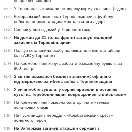
нещасних випадків
У Тернополі затримали нетверезу кермувальницю (відео)
15:19
Ветеранський чемпіонат Тернопільщини з футболу:
14:40
дебютна перемога «Динамо» та звитяги лідерів
Спочив у Бозі відомий у Тернополі лікар
14:02
Не дожив до 21-го: на фронті загинув молодий
13:15
захисник із Тернопільщини
Поліція встановила особу чоловіка, тіло якого знайшли
12:59
біля АЗС у Тернополі
На Кременеччині хочуть забрати безхазяйну будівлю за
11:36
860 тис грн
З квітня вважався безвісти зниклим: офіційно
10:46
підтверджено загибель воїна з Тернопільщини
У січні мобілізували, у серпні провели в останню
9:44
путь: на Теребовлянщині попрощалися із військовим
На Кременеччині померла багаторічна вчителька
9:30
початкових класів
На Гусятинщину передали «Комбатанський хрест»
8:30
полеглого Героя
На Запоріжжі загинув старший сержант з
7:30