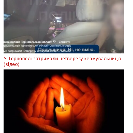
У Тернополі затримали нетверезу кермувальницю
(відео)