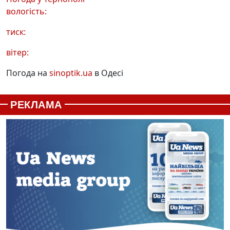
вологість:
тиск:
вітер:
Погода на
sinoptik.ua
в Одесі
РЕКЛАМА