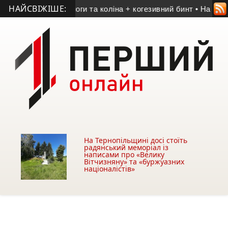
НАЙСВІЖІШЕ:
вибрати для ноги та коліна + когезивний бинт
• На 33-му роц
На Тернопільщині досі стоїть
радянський меморіал із
написами про «Велику
Вітчизняну» та «буржуазних
націоналістів»