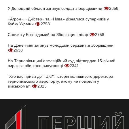
У Донецькій області загинув солдат з Борщівщини
2858
«Агрон», «Дністер» та «Нива» дізналися суперників у
Кубку України
2758
Спочив у Бозі відомий на Зборівщині лікар
2758
На Донеччині загинув молодший сержант зі Зборівщини
2638
На Тернопільщині апеляційний суд підтвердив 15-річний
вирок за вбивство випускниці
2341
"Хто вас привіз до ТЦК?": історія колишнього директора
тернопільського аеропорту, якому не повірили у
військкоматі
2325