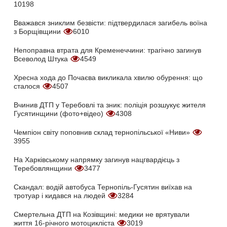
10198
Вважався зниклим безвісти: підтвердилася загибель воїна
з Борщівщини
6010
Непоправна втрата для Кременеччини: трагічно загинув
Всеволод Штука
4549
Хресна хода до Почаєва викликала хвилю обурення: що
сталося
4507
Вчинив ДТП у Теребовлі та зник: поліція розшукує жителя
Гусятинщини (фото+відео)
4308
Чемпіон світу поповнив склад тернопільської «Ниви»
3955
На Харківському напрямку загинув нацгвардієць з
Теребовлянщини
3477
Скандал: водій автобуса Тернопіль-Гусятин виїхав на
тротуар і кидався на людей
3284
Смертельна ДТП на Козівщині: медики не врятували
життя 16-річного мотоцикліста
3019