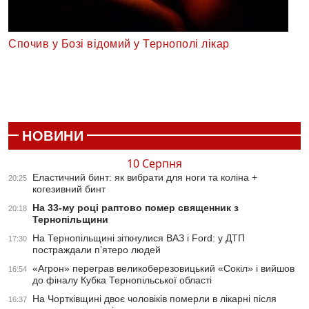
Спочив у Бозі відомий у Тернополі лікар
НОВИНИ
10 Серпня
Еластичний бинт: як вибрати для ноги та коліна +
20:25
когезивний бинт
На 33-му році раптово помер священник з
20:18
Тернопільщини
На Тернопільщині зіткнулися ВАЗ і Ford: у ДТП
17:30
постраждали п’ятеро людей
«Агрон» переграв великоберезовицький «Сокіл» і вийшов
16:54
до фіналу Кубка Тернопільської області
На Чортківщині двоє чоловіків померли в лікарні після
16:37