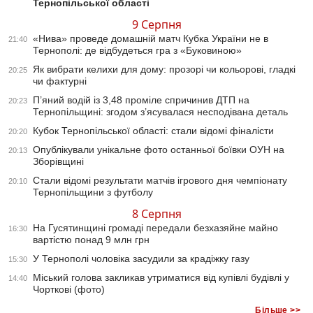
Тернопільської області
9 Серпня
«Нива» проведе домашній матч Кубка України не в
21:40
Тернополі: де відбудеться гра з «Буковиною»
Як вибрати келихи для дому: прозорі чи кольорові, гладкі
20:25
чи фактурні
П’яний водій із 3,48 проміле спричинив ДТП на
20:23
Тернопільщині: згодом з’ясувалася несподівана деталь
Кубок Тернопільської області: стали відомі фіналісти
20:20
Опублікували унікальне фото останньої боївки ОУН на
20:13
Зборівщині
Стали відомі результати матчів ігрового дня чемпіонату
20:10
Тернопільщини з футболу
8 Серпня
На Гусятинщині громаді передали безхазяйне майно
16:30
вартістю понад 9 млн грн
У Тернополі чоловіка засудили за крадіжку газу
15:30
Міський голова закликав утриматися від купівлі будівлі у
14:40
Чорткові (фото)
Більше >>