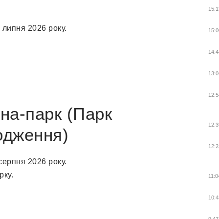
15:1
 липня 2026 року.
15:0
14:4
13:0
12:5
уна-парк (Парк
12:3
одження)
12:2
серпня 2026 року.
рку.
11:0
10:4