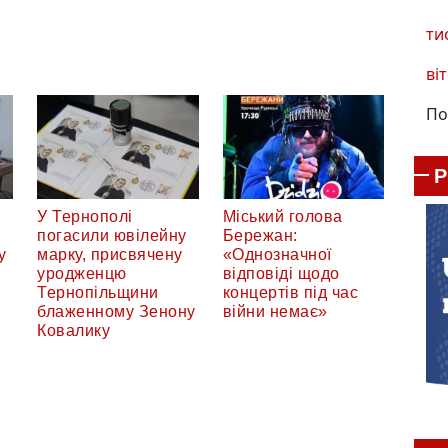
ти
віт
По
:
У Тернополі
Міський голова
погасили ювілейну
Бережан:
у
марку, присвячену
«Однозначної
уродженцю
відповіді щодо
Тернопільщини
концертів під час
блаженному Зенону
війни немає»
Ковалику