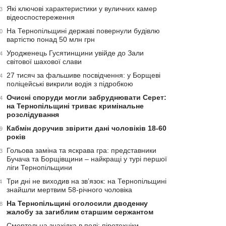
Які ключові характеристики у вуличних камер
3
відеоспостереження
На Тернопільщині державі повернули будівлю
0
вартістю понад 50 млн грн
Уродженець Гусятинщини увійде до Зали
4
світової шахової слави
27 тисяч за фальшиве посвідчення: у Борщеві
4
поліцейські викрили водія з підробкою
Очисні споруди могли забруднювати Серет:
4
на Тернопільщині триває кримінальне
розслідування
Кабмін доручив звірити дані чоловіків 18-60
9
років
Гольова заміна та яскрава гра: представники
3
Бучача та Борщівщини – найкращі у турі першої
ліги Тернопільщини
Три дні не виходив на зв’язок: на Тернопільщині
4
знайшли мертвим 58-річного чоловіка
На Тернопільщині оголосили дводенну
8
жалобу за загиблим старшим сержантом
Смертельна знахідка в полі: піротехніки