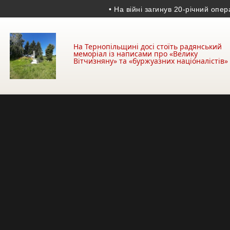
• На війні загинув 20-річний оператор Б
На Тернопільщині досі стоїть радянський
меморіал із написами про «Велику
Вітчизняну» та «буржуазних націоналістів»