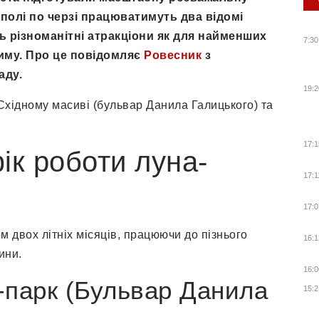
полі по черзі працюватимуть два відомі
ь різноманітні атракціони як для найменших
7:30
риму. Про це повідомляє
Ровесник
з
аду.
19:2
Східному масиві (бульвар Данила Галицького) та
17:1
ік роботи луна-
17:1
17:0
м двох літніх місяців, працюючи до пізнього
16:1
ини.
16:0
а-парк (Бульвар Данила
15:2