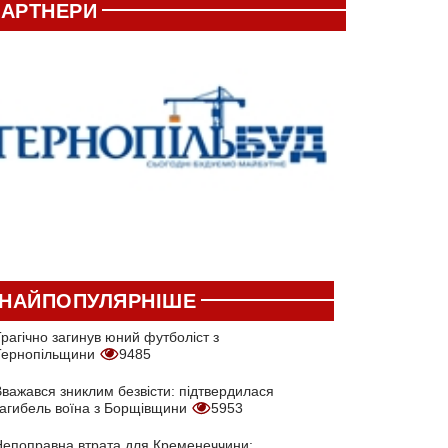
АРТНЕРИ
НАЙПОПУЛЯРНІШЕ
рагічно загинув юний футболіст з
Тернопільщини
9485
Вважався зниклим безвісти: підтвердилася
загибель воїна з Борщівщини
5953
Непоправна втрата для Кременеччини: