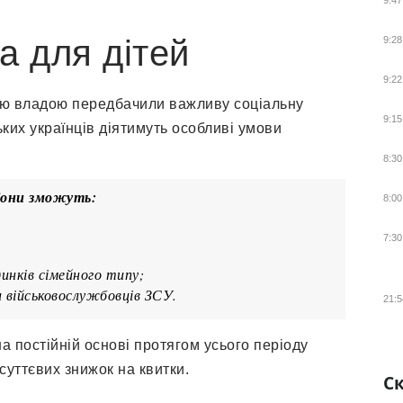
9:47
а для дітей
9:28
9:22
кою владою передбачили важливу соціальну
9:15
ких українців діятимуть особливі умови
8:30
іони зможуть:
8:00
7:30
инків сімейного типу;
и військовослужбовців ЗСУ.
21:5
а постійній основі протягом усього періоду
суттєвих знижок на квитки.
Ск