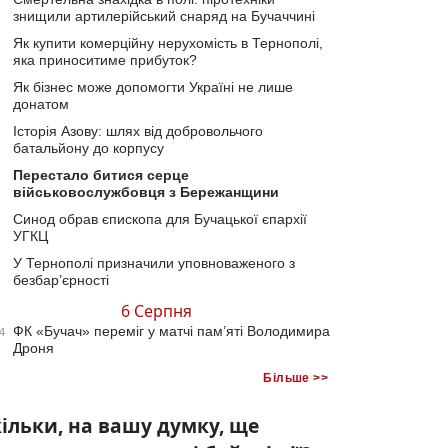
знищили артилерійський снаряд на Бучаччині
Як купити комерційну нерухомість в Тернополі,
яка приноситиме прибуток?
Як бізнес може допомогти Україні не лише
донатом
Історія Азову: шлях від добровольчого
батальйону до корпусу
Перестало битися серце
військовослужбовця з Бережанщини
Синод обрав єпископа для Бучацької єпархії
УГКЦ
У Тернополі призначили уповноваженого з
безбар’єрності
6 Серпня
ФК «Бучач» переміг у матчі пам’яті Володимира
4
Дроня
Більше >>
ільки, на вашу думку, ще