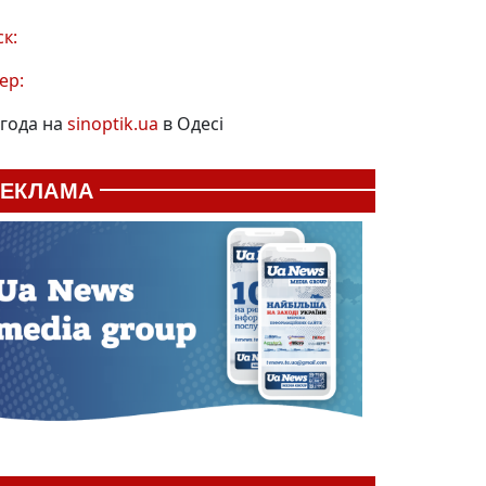
ск:
ер:
года на
sinoptik.ua
в Одесі
РЕКЛАМА