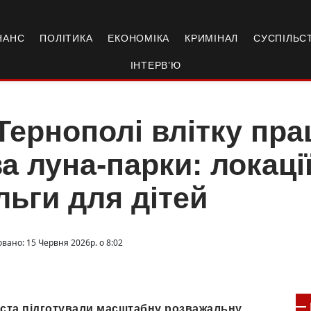
НАНС
ПОЛІТИКА
ЕКОНОМІКА
КРИМІНАЛ
СУСПІЛЬС
ІНТЕРВ’Ю
Тернополі влітку пр
а луна-парки: локації
льги для дітей
вано: 15 Червня 2026р. о 8:02
міста підготували масштабну розважальну