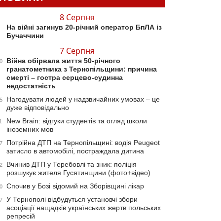
8 Серпня
На війні загинув 20-річний оператор БпЛА із
Бучаччини
7 Серпня
Війна обірвала життя 50-річного
0
гранатометника з Тернопільщини: причина
смерті – гостра серцево-судинна
недостатність
Нагодувати людей у надзвичайних умовах – це
5
дуже відповідально
New Brain: відгуки студентів та огляд школи
1
іноземних мов
Потрійна ДТП на Тернопільщині: водія Peugeot
7
затисло в автомобілі, постраждала дитина
Вчинив ДТП у Теребовлі та зник: поліція
2
розшукує жителя Гусятинщини (фото+відео)
Спочив у Бозі відомий на Зборівщині лікар
0
У Тернополі відбудуться установчі збори
7
асоціації нащадків українських жертв польських
репресій