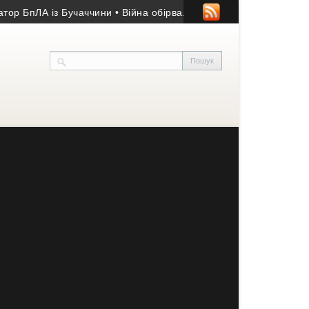
пЛА із Бучаччини
• Війна обірвала життя 50-річного гранатомет