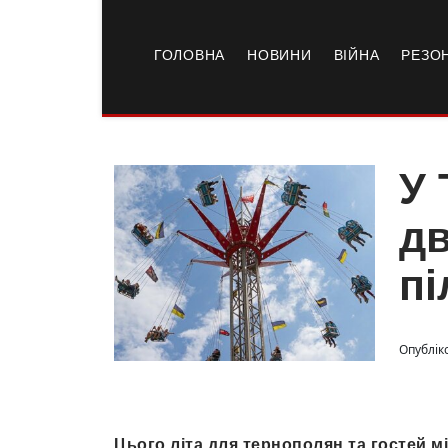
ГОЛОВНА
НОВИНИ
ВІЙНА
РЕЗО
У 
дв
пі
Опубліко
Цього літа для тернополян та гостей 