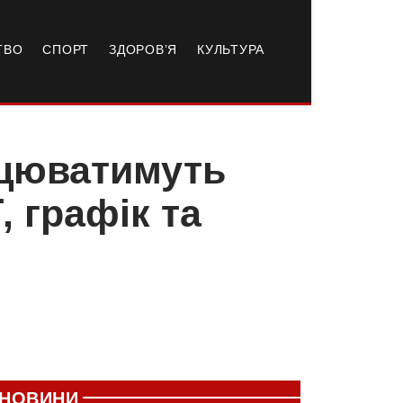
ТВО
СПОРТ
ЗДОРОВ’Я
КУЛЬТУРА
ацюватимуть
, графік та
НОВИНИ