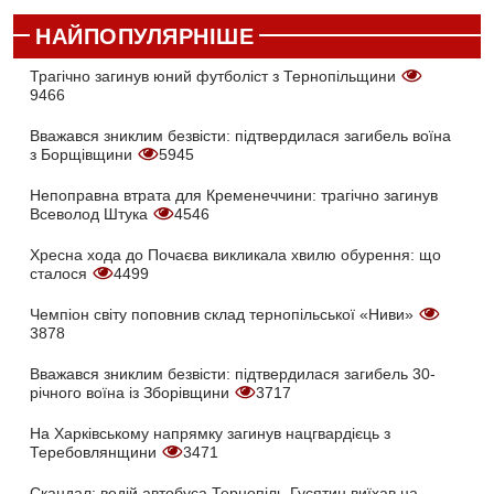
НАЙПОПУЛЯРНІШЕ
Трагічно загинув юний футболіст з Тернопільщини
9466
Вважався зниклим безвісти: підтвердилася загибель воїна
з Борщівщини
5945
Непоправна втрата для Кременеччини: трагічно загинув
Всеволод Штука
4546
Хресна хода до Почаєва викликала хвилю обурення: що
сталося
4499
Чемпіон світу поповнив склад тернопільської «Ниви»
3878
Вважався зниклим безвісти: підтвердилася загибель 30-
річного воїна із Зборівщини
3717
На Харківському напрямку загинув нацгвардієць з
Теребовлянщини
3471
Скандал: водій автобуса Тернопіль-Гусятин виїхав на