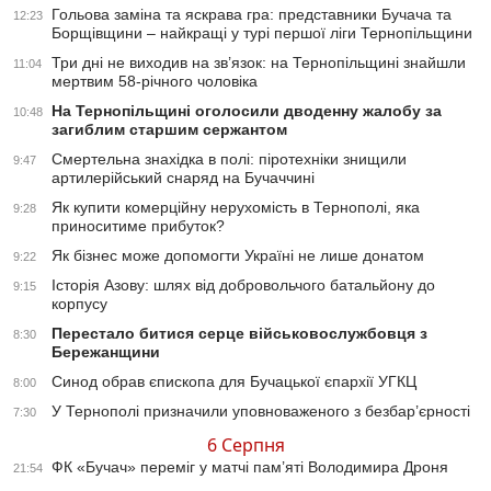
Гольова заміна та яскрава гра: представники Бучача та
12:23
Борщівщини – найкращі у турі першої ліги Тернопільщини
Три дні не виходив на зв’язок: на Тернопільщині знайшли
11:04
мертвим 58-річного чоловіка
На Тернопільщині оголосили дводенну жалобу за
10:48
загиблим старшим сержантом
Смертельна знахідка в полі: піротехніки знищили
9:47
артилерійський снаряд на Бучаччині
Як купити комерційну нерухомість в Тернополі, яка
9:28
приноситиме прибуток?
Як бізнес може допомогти Україні не лише донатом
9:22
Історія Азову: шлях від добровольчого батальйону до
9:15
корпусу
Перестало битися серце військовослужбовця з
8:30
Бережанщини
Синод обрав єпископа для Бучацької єпархії УГКЦ
8:00
У Тернополі призначили уповноваженого з безбар’єрності
7:30
6 Серпня
ФК «Бучач» переміг у матчі пам’яті Володимира Дроня
21:54