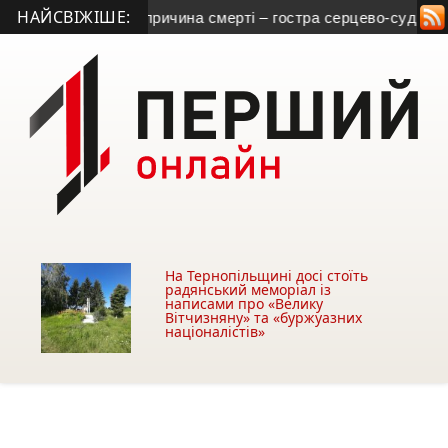
НАЙСВІЖІШЕ:
з Тернопільщини: причина смерті – гостра серцево-судинна н
На Тернопільщині досі стоїть
радянський меморіал із
написами про «Велику
Вітчизняну» та «буржуазних
націоналістів»