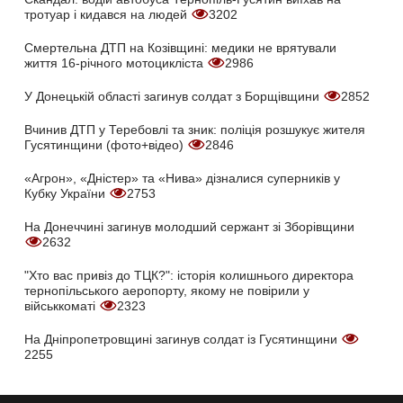
тротуар і кидався на людей
3202
Смертельна ДТП на Козівщині: медики не врятували
життя 16-річного мотоцикліста
2986
У Донецькій області загинув солдат з Борщівщини
2852
Вчинив ДТП у Теребовлі та зник: поліція розшукує жителя
Гусятинщини (фото+відео)
2846
«Агрон», «Дністер» та «Нива» дізналися суперників у
Кубку України
2753
На Донеччині загинув молодший сержант зі Зборівщини
2632
"Хто вас привіз до ТЦК?": історія колишнього директора
тернопільського аеропорту, якому не повірили у
військкоматі
2323
На Дніпропетровщині загинув солдат із Гусятинщини
2255