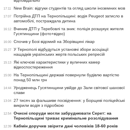
відповідально
New Brain: відгуки студентів та огляд школи іноземних мов
17:11
Потрійна ДТП на Тернопільщині: водія Peugeot затисло в
17:07
автомобілі, постраждала дитина
Вчинив ДТП у Теребовлі та зник: поліція розшукує жителя
16:12
Гусятинщини (фото+відео)
Спочив у Бозі відомий на Зборівщині лікар
16:00
У Тернополі відбудуться установчі збори асоціації
15:27
нащадків українських жертв польських репресій
Які ключові характеристики у вуличних камер
15:13
відеоспостереження
На Тернопільщині державі повернули будівлю вартістю
15:00
понад 50 млн грн
Уродженець Гусятинщини увійде до Зали світової шахової
14:44
слави
27 тисяч за фальшиве посвідчення: у Борщеві поліцейські
13:04
викрили водія з підробкою
Очисні споруди могли забруднювати Серет: на
12:54
Тернопільщині триває кримінальне розслідування
Кабмін доручив звірити дані чоловіків 18-60 років
12:39