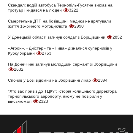
Скандал: водій автобуса Тернопіль-Гусятин виїхав на
тротуар і кидався на людей
3222
Смертельна ДТП на Козівщині: медики не врятували
життя 16-річного мотоцикліста
2990
У Донецькій області загинув солдат з Борщівщини
2852
«Агрон», «Дністер» та «Нива» дізналися суперників у
Кубку України
2753
На Донеччині загинув молодший сержант зі Зборівщини
2632
Спочив у Бозі відомий на Зборівщині лікар
2394
"Хто вас привіз до ТЦК?": історія колишнього директора
тернопільського аеропорту, якому не повірили у
військкоматі
2323