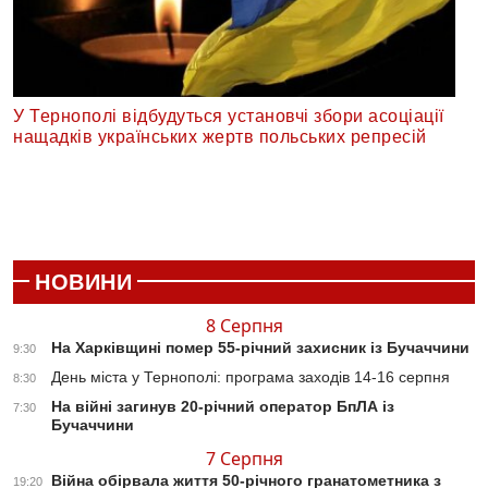
У Тернополі відбудуться установчі збори асоціації
нащадків українських жертв польських репресій
НОВИНИ
8 Серпня
На Харківщині помер 55-річний захисник із Бучаччини
9:30
День міста у Тернополі: програма заходів 14-16 серпня
8:30
На війні загинув 20-річний оператор БпЛА із
7:30
Бучаччини
7 Серпня
Війна обірвала життя 50-річного гранатометника з
19:20