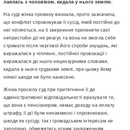
лаялась з чоловіком, кидала у нього землю.
На суді жінка провину визнала, проте зазначила,
що конфлікт спровокував її сусід, який постійно до
неї чіпляється, на її звернення припинити свої
непристойні дії не реагує та вона не змогла себе
стримати після чергової його спроби знущань, які
виражалися у чіплянні, постійної провокації і
виражалася до нього нецензурними словами,
кидала в нього грудками землі, при цьому йому
ніякої шкоди не було нанесено.
Жінка просила суд при притягненні її до
адміністративної відповідальності врахувати те,
що вона є пенсіонером, немає доходу на оплату
штрафу, її дії були ненавмисні і спровоковані,
шкоди як сусіду, так і громадським інтересам не
заподіяно, обмежитись усним зауваженням.