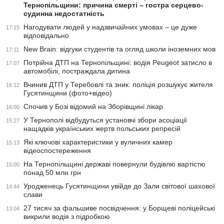
Тернопільщини: причина смерті – гостра серцево-
судинна недостатність
Нагодувати людей у надзвичайних умовах – це дуже
17:15
відповідально
New Brain: відгуки студентів та огляд школи іноземних мов
17:11
Потрійна ДТП на Тернопільщині: водія Peugeot затисло в
17:07
автомобілі, постраждала дитина
Вчинив ДТП у Теребовлі та зник: поліція розшукує жителя
16:12
Гусятинщини (фото+відео)
Спочив у Бозі відомий на Зборівщині лікар
16:00
У Тернополі відбудуться установчі збори асоціації
15:27
нащадків українських жертв польських репресій
Які ключові характеристики у вуличних камер
15:13
відеоспостереження
На Тернопільщині державі повернули будівлю вартістю
15:00
понад 50 млн грн
Уродженець Гусятинщини увійде до Зали світової шахової
14:44
слави
27 тисяч за фальшиве посвідчення: у Борщеві поліцейські
13:04
викрили водія з підробкою