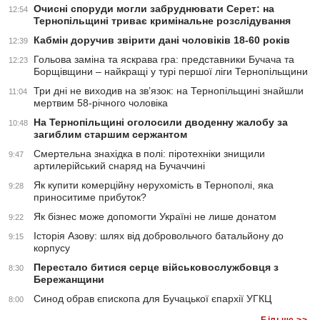
Очисні споруди могли забруднювати Серет: на
12:54
Тернопільщині триває кримінальне розслідування
Кабмін доручив звірити дані чоловіків 18-60 років
12:39
Гольова заміна та яскрава гра: представники Бучача та
12:23
Борщівщини – найкращі у турі першої ліги Тернопільщини
Три дні не виходив на зв’язок: на Тернопільщині знайшли
11:04
мертвим 58-річного чоловіка
На Тернопільщині оголосили дводенну жалобу за
10:48
загиблим старшим сержантом
Смертельна знахідка в полі: піротехніки знищили
9:47
артилерійський снаряд на Бучаччині
Як купити комерційну нерухомість в Тернополі, яка
9:28
приноситиме прибуток?
Як бізнес може допомогти Україні не лише донатом
9:22
Історія Азову: шлях від добровольчого батальйону до
9:15
корпусу
Перестало битися серце військовослужбовця з
8:30
Бережанщини
Синод обрав єпископа для Бучацької єпархії УГКЦ
8:00