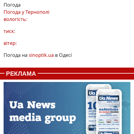
Погода
Погода у
Тернополі
вологість:
тиск:
вітер:
Погода на
sinoptik.ua
в Одесі
РЕКЛАМА