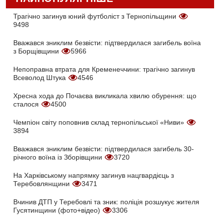
Трагічно загинув юний футболіст з Тернопільщини
9498
Вважався зниклим безвісти: підтвердилася загибель воїна
з Борщівщини
5966
Непоправна втрата для Кременеччини: трагічно загинув
Всеволод Штука
4546
Хресна хода до Почаєва викликала хвилю обурення: що
сталося
4500
Чемпіон світу поповнив склад тернопільської «Ниви»
3894
Вважався зниклим безвісти: підтвердилася загибель 30-
річного воїна із Зборівщини
3720
На Харківському напрямку загинув нацгвардієць з
Теребовлянщини
3471
Вчинив ДТП у Теребовлі та зник: поліція розшукує жителя
Гусятинщини (фото+відео)
3306