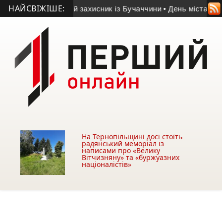
НАЙСВІЖІШЕ:
 помер 55-річний захисник із Бучаччини
• День міста у Терноп
На Тернопільщині досі стоїть
радянський меморіал із
написами про «Велику
Вітчизняну» та «буржуазних
націоналістів»